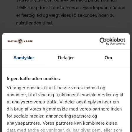
TIME-knap for at starte timeren. Fjern koppen, når den
er færdig, tid og vægt vises i 5 sekunder, inden du
nulstiller den til nul.
Espresso-tilstand:
Kun auto-tare, timeren er ikke
aktiv. Placer koppen på skalaen, vægten går i nul. Tryk
på knappen på espressomaskinen for at starte
Samtykke
Detaljer
Om
brygningen, vægten vises. Fjern koppen, når den er
færdig, vægten vises i 5 sekunder, inden den nulstilles til
nul.
Ingen kaffe uden cookies
Vi bruger cookies til at tilpasse vores indhold og
Espresso-tilstand:
Auto-tare og auto-timer, der
annoncer, til at vise dig funktioner til sociale medier og til
starter, når væske rammer koppen. Placer koppen på
at analysere vores trafik. Vi deler også oplysninger om
vægten, vægten går i nul. Tryk på knappen på
din brug af vores hjemmeside med vores partnere inden
espressomaskinen for at starte brygningen. Når væske
for sociale medier, annonceringspartnere og
rammer koppen, starter timeren. Tryk på TIME for at
analysepartnere. Vores partnere kan kombinere disse
sætte timeren på pause. Fjern koppen, når den er
data med andre oplysninger, du har givet dem, eller som