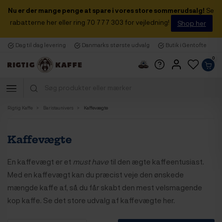
Nu er der mange penge at spare i vores store sommerudsalg!
Se
rabatterne her eller ring 70 777 303 for vejledning!
Shop her
Dag til dag levering
Danmarks største udvalg
Butik i Gentofte
0
Rigtig Kaffe
Baristaunivers
Kaffevægte
Kaffevægte
En kaffevægt er et
must have
til den ægte kaffeentusiast.
Med en kaffevægt kan du præcist veje den ønskede
mængde kaffe af, så du får skabt den mest velsmagende
kop kaffe. Se det store udvalg af kaffevægte her.