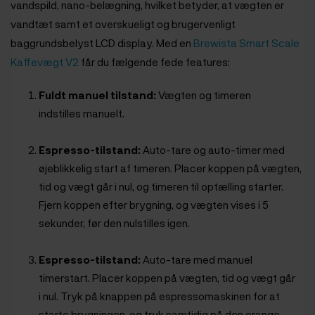
vandspild, nano-belægning, hvilket betyder, at vægten er
vandtæt samt et overskueligt og brugervenligt
baggrundsbelyst LCD display.
Med en
Brewista Smart Scale
Kaffevægt V2
får du fælgende fede features:
Fuldt manuel tilstand:
Vægten og timeren
indstilles manuelt.
Espresso-tilstand:
Auto-tare og auto-timer med
øjeblikkelig start af timeren. Placer koppen på vægten,
tid og vægt går i nul, og timeren til optælling starter.
Fjern koppen efter brygning, og vægten vises i 5
sekunder, før den nulstilles igen.
Espresso-tilstand:
Auto-tare med manuel
timerstart. Placer koppen på vægten, tid og vægt går
i nul. Tryk på knappen på espressomaskinen for at
starte brygningen, og tryk samtidig på den orange