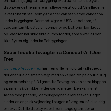
en mere nøjagtig kaffebrygning.
Med det smarte belyste
display er det nemmere at aflæse vægt og tid. Vejefladen er
lavet i rustfrit stål, som gør, at der kan stå varme kander på
under brygningen. Der medfølger et USB-kabel som, så
vægten kan tilsluttes en computer og batteriet kan lades
op.
Vægten har skridsikre gummifødder, som sikrer, at den
ikke flytter sig under kaffebrygningen.
Super fede kaffevægte fra Concept-Art Joe
Frex
Concept-Art Joe Frex
har fremstillet en digital kaffevægt,
der er en lille og smart vægt med en kapacitet på op til 600g
og en præcision på 0,1 gram. Kaffevægten kan nemt klappes
sammen så den ikke fylder særlig meget. Den kan nemt
tages med på ferie, i campingvognen eller i tasken.
I låget
sidder en engelsk vejledning i brugen af vægten, så du aldrig
er i tvivl. Det lille display viser, hvor mange gram, der er