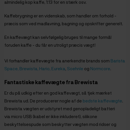
almindelig kop kaffe, 1:13 for en stærk osv.
Kaffebrygning er en videnskab, som handler om forhold -
præcis som ved madlavning, bagning og opskrifter generelt.
En kaffevægt kan selvfølgelig bruges til mange formål
foruden kaffe - du får en utroligt præcis vægt!
Vi forhandler kaffevægte fra anerkendte brands som
Barista
Space,
Brewista,
Hario,
Eureka
,
Soehnle
og
Normcore
.
Fantastiske kaffevægte fra Brewista
Er du på udkig efter en god kaffevægt, så tjek mærket
Brewista ud. De producerer nogle af de
bedste kaffevægte
.
Brewista vægten er udstyret med genopladeligt batteri
via micro USB (kabel er ikke inkluderet), silikone
beskyttelsespude som beskytter vægten mod ridser og