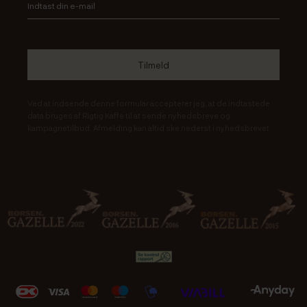
Ved at indsende denne formular accepterer jeg, at de indtastede
data bruges af Rigtig Kaffe til at sende nyhedsbreve og
kampagnetilbud. Afmelding kan altid ske nederst i nyhedsbrevet.