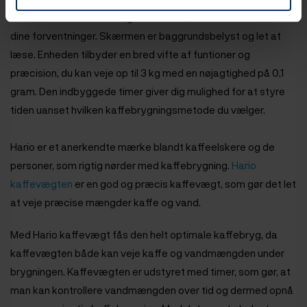
mens du har de nødvendige funktioner, vil den imødekomme
dine forventninger. Skærmen er baggrundsbelyst og let at
læse.
Enheden tilbyder en bred vifte af funtioner og
præcision, du kan veje op til 3 kg med en nøjagtighed på 0,1
gram. Den indbyggede timer giver dig mulighed for at styre
tiden uanset hvilken kaffebrygningsmetode du vælger.
Hario er et anerkendte mærke blandt kaffeelskere og de
personer, som rigtig nørder med kaffebrygning.
Hario
kaffevægten
er en god og præcis kaffevægt, som gør det let
at veje præcise mængder kaffe og vand.
Med Hario kaffevægt fås den helt optimale kaffebryg, da
kaffevægten både kan veje kaffe og vandmængden under
brygningen. Kaffevægten er udstyret med timer, som gør, at
man kan kontrollere vandmængden over tid og dermed opnå