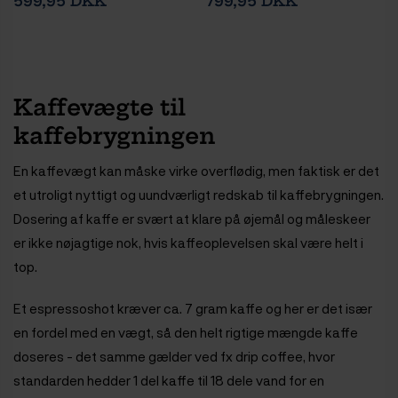
599,95 DKK
799,95 DKK
Kaffevægte til
kaffebrygningen
En kaffevægt kan måske virke overflødig, men faktisk er det
et utroligt nyttigt og uundværligt redskab til kaffebrygningen.
Dosering af kaffe er svært at klare på øjemål og måleskeer
er ikke nøjagtige nok, hvis kaffeoplevelsen skal være helt i
top.
Et espressoshot kræver ca. 7 gram kaffe og her er det især
en fordel med en vægt, så den helt rigtige mængde kaffe
doseres - det samme gælder ved fx drip coffee, hvor
standarden hedder 1 del kaffe til 18 dele vand for en