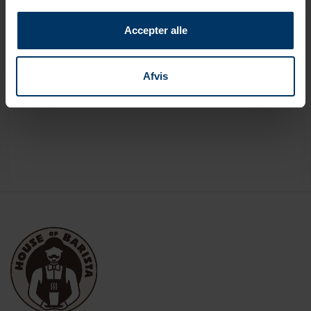
Rustfrit stål
Accepter alle
Diameter
58 mm
Afvis
Kategori
Tamper