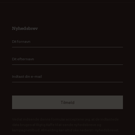
Nyhedsbrev
Ved at indsende denne formular accepterer jeg, at de indtastede
data bruges af Rigtig Kaffe til at sende nyhedsbreve og
kampagnetilbud. Afmelding kan altid ske nederst i nyhedsbrevet.