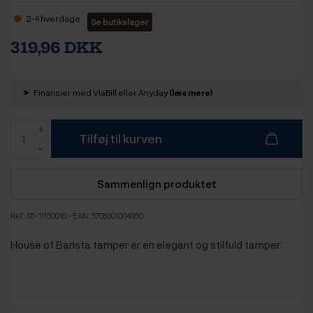
2-4 hverdage
Se butikslager
319,96 DKK
Finansier med ViaBill eller Anyday
(læs mere)
Tilføj til kurven
Sammenlign produktet
Ref:
56-11150010
- EAN: 5708301004950
House of Barista tamper er en elegant og stilfuld tamper.