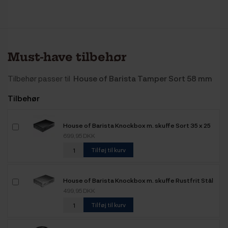
Must-have tilbehør
Tilbehør passer til
House of Barista Tamper Sort 58 mm
Tilbehør
House of Barista Knockbox m. skuffe Sort 35 x 25
cm
699,95 DKK
Tilføj til kurv
House of Barista Knockbox m. skuffe Rustfrit Stål
35 x 25 cm
499,95 DKK
Tilføj til kurv