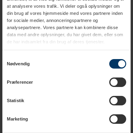
at analysere vores trafik. Vi deler også oplysninger om
Rigtig Kaffe Mixpakke 2,5kg Hele kaffebønner
din brug af vores hjemmeside med vores partnere inden
649,95 DKK
for sociale medier, annonceringspartnere og
Tilføj til kurv
analysepartnere. Vores partnere kan kombinere disse
data med andre oplysninger, du har givet dem, eller som
de har indsamlet fra din brug af deres tjenester.
Rigtig Kaffe Mixpakke 5,2kg Hele kaffebønner
1.099,00 DKK
Samtykkevalg
Tilføj til kurv
Nødvendig
Præferencer
Statistik
Tekniske specifikationer
Marketing
Materiale
Plastik