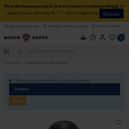
Nu er der mange penge at spare i vores store sommerudsalg!
Se
rabatterne her eller ring 70 777 303 for vejledning!
Shop her
Dag til dag levering
Danmarks største udvalg
Butik i Gentofte
0
Rigtig Kaffe
House of Barista Tamper Sort 58 mm
This product is not visible to your customers.
Publish
Back