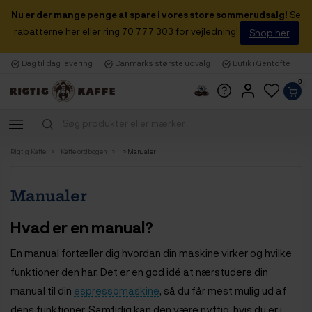
Nu er der mange penge at spare i vores store sommerudsalg!
Se
rabatterne her eller ring 70 777 303 for vejledning!
Shop her
Dag til dag levering
Danmarks største udvalg
Butik i Gentofte
0
Rigtig Kaffe
Kaffe ordbogen
> Manualer
Manualer
Hvad er en manual?
En manual fortæller dig hvordan din maskine virker og hvilke
funktioner den har. Det er en god idé at nærstudere din
manual til din
espressomaskine
, så du får mest mulig ud af
dens funktioner. Samtidig kan den være nyttig, hvis du er i