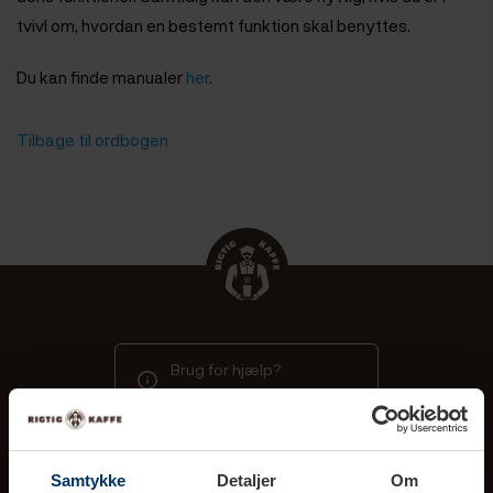
tvivl om, hvordan en bestemt funktion skal benyttes.
Du kan finde manualer
her
.
Tilbage til ordbogen
Brug for hjælp?
Gå til vores kundecenter
Samtykke
Detaljer
Om