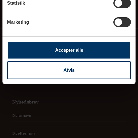
Statistik
Åbningstider showroom
Service
Marketing
Dine fordele
Accepter alle
Om os
Viden
Afvis
Nyhedsbrev