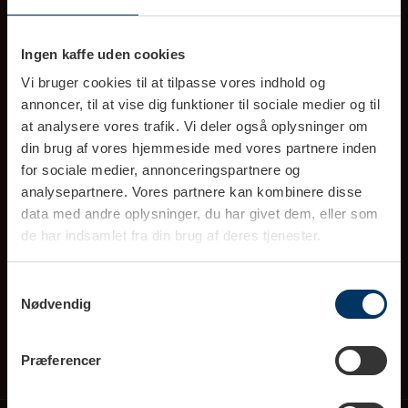
Ring til kundeservice (10-16)
Ingen kaffe uden cookies
tlf. 70 777 303
Vi bruger cookies til at tilpasse vores indhold og
annoncer, til at vise dig funktioner til sociale medier og til
at analysere vores trafik. Vi deler også oplysninger om
info@rigtigkaffe.dk
din brug af vores hjemmeside med vores partnere inden
(Svar indenfor 1-2 hverdage)
for sociale medier, annonceringspartnere og
analysepartnere. Vores partnere kan kombinere disse
data med andre oplysninger, du har givet dem, eller som
de har indsamlet fra din brug af deres tjenester.
Rigtig Kaffe A/S
Samtykkevalg
Blomstervej 2B, 8381 Tilst
Nødvendig
CVR 26556651
Præferencer
Information