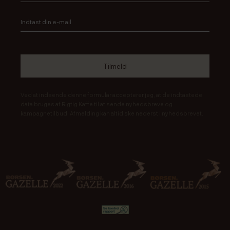
Ved at indsende denne formular accepterer jeg, at de indtastede
data bruges af Rigtig Kaffe til at sende nyhedsbreve og
kampagnetilbud. Afmelding kan altid ske nederst i nyhedsbrevet.