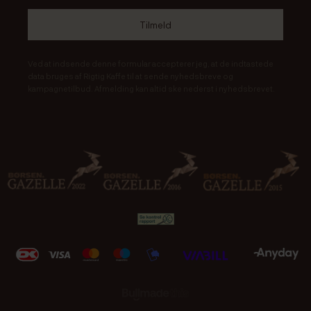
Ved at indsende denne formular accepterer jeg, at de indtastede
data bruges af Rigtig Kaffe til at sende nyhedsbreve og
kampagnetilbud. Afmelding kan altid ske nederst i nyhedsbrevet.