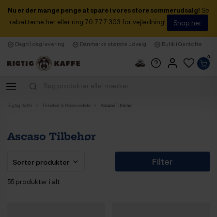
Nu er der mange penge at spare i vores store sommerudsalg!
Se
rabatterne her eller ring 70 777 303 for vejledning!
Shop her
Dag til dag levering
Danmarks største udvalg
Butik i Gentofte
0
Rigtig Kaffe
Tilbehør & Reservedele
Ascaso Tilbehør
Ascaso Tilbehør
Filter
55 produkter i alt