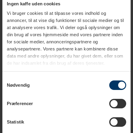
Ingen kaffe uden cookies
Vi bruger cookies til at tilpasse vores indhold og
annoncer, til at vise dig funktioner til sociale medier og til
1-2 hverdage
1-2 hverdage
at analysere vores trafik. Vi deler også oplysninger om
din brug af vores hjemmeside med vores partnere inden
Ascaso Professionel Blindfilter
Ascaso Gruppehoved Pakning
for sociale medier, annonceringspartnere og
- Dream PID & Steel
analysepartnere. Vores partnere kan kombinere disse
199,95 DKK
129,95 DKK
data med andre oplysninger, du har givet dem, eller som
de har indsamlet fra din brug af deres tjenester.
Samtykkevalg
Nødvendig
Præferencer
Statistik