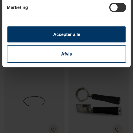
Marketing
6-10 dage
1-2 hverdage
Ascaso Gruppehoved Pakning
Ascaso Bryghoved Ring
Accepter alle
129,95 DKK
99,95 DKK
Afvis