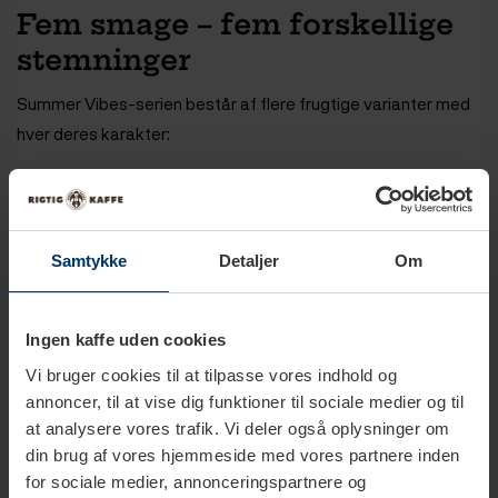
Fem smage – fem forskellige
stemninger
Summer Vibes-serien består af flere frugtige varianter med
hver deres karakter:
Pink Grapefruit – frisk og livlig
Funky Apple – sprød og let syrlig
Sweet Peach – blød og frugtsød
Samtykke
Detaljer
Om
Fresh Pineapple – tropisk og frisk
Exotic Dragonfruit – mild og eksotisk
Hver variant er udviklet med fokus på at skabe en balanceret
Ingen kaffe uden cookies
smagsoplevelse, hvor frugtige noter og naturlig sødme går
Vi bruger cookies til at tilpasse vores indhold og
hånd i hånd.
annoncer, til at vise dig funktioner til sociale medier og til
at analysere vores trafik. Vi deler også oplysninger om
Perfekt som cold brew te
din brug af vores hjemmeside med vores partnere inden
for sociale medier, annonceringspartnere og
En af de ting, der gør Summer Vibes særlig populær, er