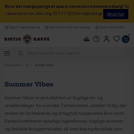
Nu er der mange penge at spare i vores store sommerudsalg!
Se
rabatterne her eller ring 70 777 303 for vejledning!
Shop her
Dag til dag levering
Danmarks største udvalg
Butik i Gentofte
0
Rigtig Kaffe
Te
Summer Vibes
Summer Vibes
Summer Vibes er en kollektion af frugtige te- og
urteblandinger fra svenske Teministeriet, udviklet til dig, der
ønsker en forfriskende og smagfuld teoplevelse året rundt.
Serien kombinerer naturlige ingredienser, frugtige aromaer
og fleksible bryggemetoder, så teen kan nydes både som