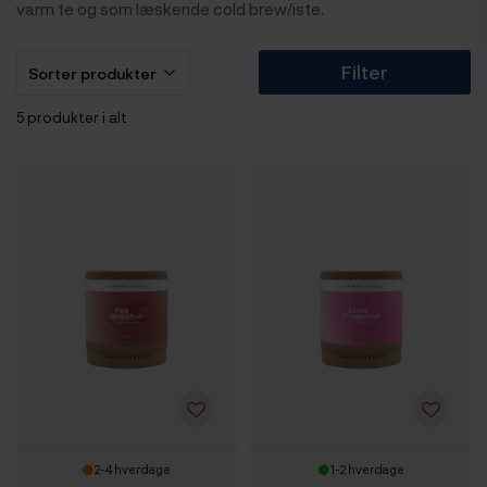
varm te og som læskende cold brew/iste.
Filter
5 produkter i alt
2-4 hverdage
1-2 hverdage