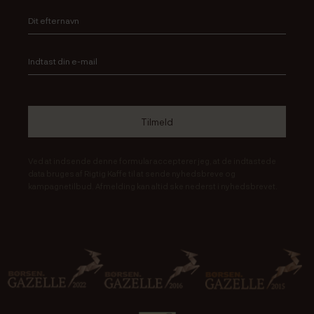
Ved at indsende denne formular accepterer jeg, at de indtastede
data bruges af Rigtig Kaffe til at sende nyhedsbreve og
kampagnetilbud. Afmelding kan altid ske nederst i nyhedsbrevet.