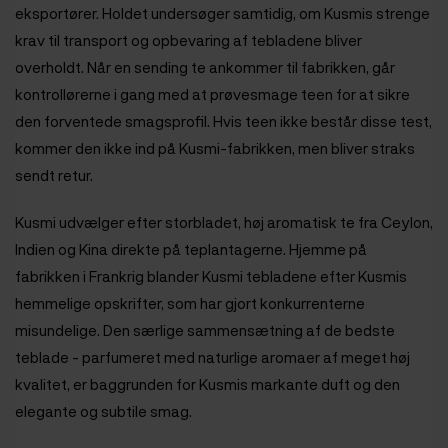
eksportører. Holdet undersøger samtidig, om Kusmis strenge
krav til transport og opbevaring af tebladene bliver
overholdt. Når en sending te ankommer til fabrikken, går
kontrollørerne i gang med at prøvesmage teen for at sikre
den forventede smagsprofil. Hvis teen ikke består disse test,
kommer den ikke ind på Kusmi-fabrikken, men bliver straks
sendt retur.
Kusmi udvælger efter storbladet, høj aromatisk te fra Ceylon,
Indien og Kina direkte på teplantagerne. Hjemme på
fabrikken i Frankrig blander Kusmi tebladene efter Kusmis
hemmelige opskrifter, som har gjort konkurrenterne
misundelige. Den særlige sammensætning af de bedste
teblade - parfumeret med naturlige aromaer af meget høj
kvalitet, er baggrunden for Kusmis markante duft og den
elegante og subtile smag.