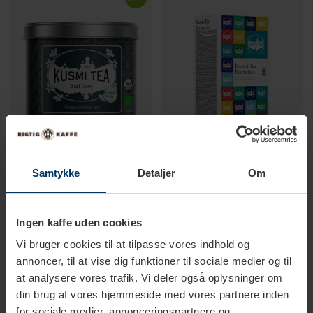
Samtykke
Detaljer
Om
1-2 hverdage
1-2 hverdage
Kusmi Te Earl Grey Økologisk
Kusmi Te Essential Range Te
Ingen kaffe uden cookies
100g
Pakke
149,00 DKK
179,95 DKK
Vi bruger cookies til at tilpasse vores indhold og
annoncer, til at vise dig funktioner til sociale medier og til
at analysere vores trafik. Vi deler også oplysninger om
din brug af vores hjemmeside med vores partnere inden
for sociale medier, annonceringspartnere og