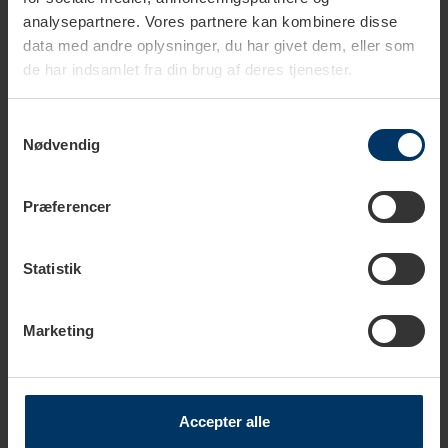
analysepartnere. Vores partnere kan kombinere disse
data med andre oplysninger, du har givet dem, eller som
de har indsamlet fra din brug af deres tjenester.
Samtykkevalg
Nødvendig
Præferencer
6-10 dage
6-10 dage
Statistik
Kusmi Te White Berries 90g
Kusmi Grøn Te Spearmint
Økologisk 100g
149,95 DKK
149,00 DKK
Marketing
Accepter alle