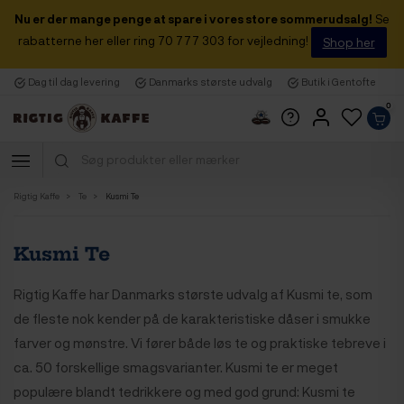
Nu er der mange penge at spare i vores store sommerudsalg!
Se
rabatterne her eller ring 70 777 303 for vejledning!
Shop her
Dag til dag levering
Danmarks største udvalg
Butik i Gentofte
0
Rigtig Kaffe
Te
Kusmi Te
Kusmi Te
Rigtig Kaffe har Danmarks største udvalg af Kusmi te, som
de fleste nok kender på de karakteristiske dåser i smukke
farver og mønstre. Vi fører både løs te og praktiske tebreve i
ca. 50 forskellige smagsvarianter. Kusmi te er meget
populære blandt tedrikkere og med god grund: Kusmi te