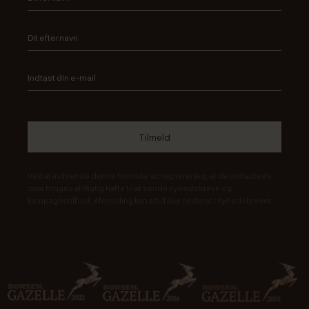
Ved at indsende denne formular accepterer jeg, at de indtastede
data bruges af Rigtig Kaffe til at sende nyhedsbreve og
kampagnetilbud. Afmelding kan altid ske nederst i nyhedsbrevet.