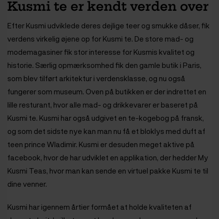
Kusmi te er kendt verden over
Efter Kusmi udviklede deres dejlige teer og smukke dåser, fik
verdens virkelig øjene op for Kusmi te. De store mad- og
modemagasiner fik stor interesse for Kusmis kvalitet og
historie. Særlig opmærksomhed fik den gamle butik i Paris,
som blev tilført arkitektur i verdensklasse, og nu også
fungerer som museum. Oven på butikken er der indrettet en
lille resturant, hvor alle mad- og drikkevarer er baseret på
Kusmi te. Kusmi har også udgivet en te-kogebog på fransk,
og som det sidste nye kan man nu få et bloklys med duft af
teen prince Wladimir. Kusmi er desuden meget aktive på
facebook, hvor de har udviklet en applikation, der hedder My
Kusmi Teas, hvor man kan sende en virtuel pakke Kusmi te til
dine venner.
Kusmi har igennem årtier formået at holde kvaliteten af