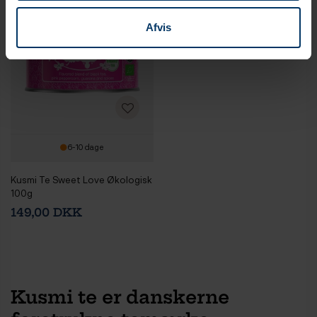
Afvis
6-10 dage
Kusmi Te Sweet Love Økologisk
100g
149,00 DKK
Kusmi te er danskerne