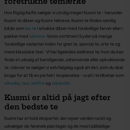
foretrukne temærke
Hos Rigtig Kaffe sælger vi utrolig meget Kusmi te - herunder
Kusmi te dåser og Kusmi tebreve. Kusmi te findes nemlig
både som
løs te
i smukke dåser med forskellige farver eller i
pakker med
tebreve.
Vores sortiment byder på mange
forskellige varianter inden for grøn te, special te, urte te og
mere klassiske teer. Vi har ligeledes wellness te, hvor du kan
finde et udvalg af beroligende, udrensende eller opkvikkende
te. Udover te sælger vi selvfølgelig også alt det, som du skal
bruge for at få en perfekt teoplevelse - vi alt i tetilbehør som
elkedler
,
tesi
,
tefiltre
og
tekander
.
Kusmi er altid på jagt efter
den bedste te
Kusmi har et hold eksperter, der rejser verden rundt og
udvælger de førende plantager og de mest pålidelige