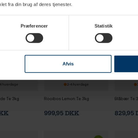
et fra din brug af deres tjenester.
Præferencer
Statistik
Afvis
4 hverdage
2-4 hverdage
de Te 3kg
Rooibos Lemon Te 3kg
Blåbær Te 
DKK
999,95 DKK
829,95