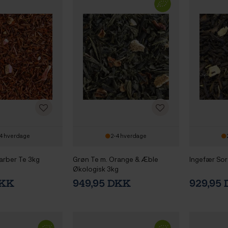
4 hverdage
2-4 hverdage
rber Te 3kg
Grøn Te m. Orange & Æble
Ingefær Sor
Økologisk 3kg
DKK
949,95 DKK
929,95