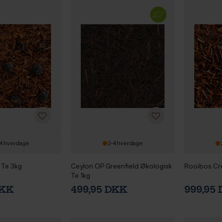
4 hverdage
2-4 hverdage
 Te 3kg
Ceylon OP Greenfield Økologisk
Rooibos Cr
Te 1kg
DKK
499,95 DKK
999,95