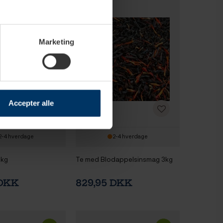
Marketing
Accepter alle
2-4 hverdage
2-4 hverdage
3kg
Te med Blodappelsinsmag 3kg
 DKK
829,95 DKK