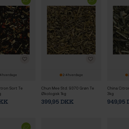
4 hverdage
2-4 hverdage
tron Sort Te
Chun Mee Std. 9370 Grøn Te
China Citro
g
Økologisk 1kg
3kg
DKK
399,95 DKK
949,95