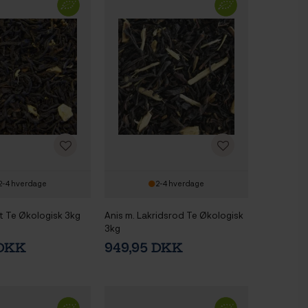
2-4 hverdage
2-4 hverdage
t Te Økologisk 3kg
Anis m. Lakridsrod Te Økologisk
3kg
 DKK
949,95 DKK