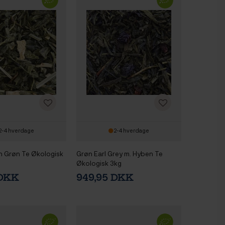
2-4 hverdage
2-4 hverdage
n Grøn Te Økologisk
Grøn Earl Grey m. Hyben Te
Økologisk 3kg
 DKK
949,95 DKK