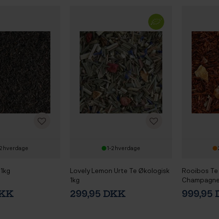
2 hverdage
1-2 hverdage
 1kg
Lovely Lemon Urte Te Økologisk
Rooibos Te
1kg
Champagne
DKK
299,95 DKK
999,95