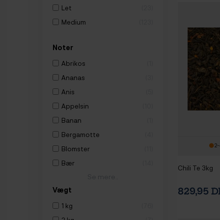
Let
23
Medium
123
Noter
Abrikos
1
Ananas
3
Anis
5
Appelsin
10
Banan
1
Bergamotte
4
2-
Blomster
11
Bær
14
Chili Te 3kg
Se mere..
Vægt
829,95 
1 kg
76
2 kg
7