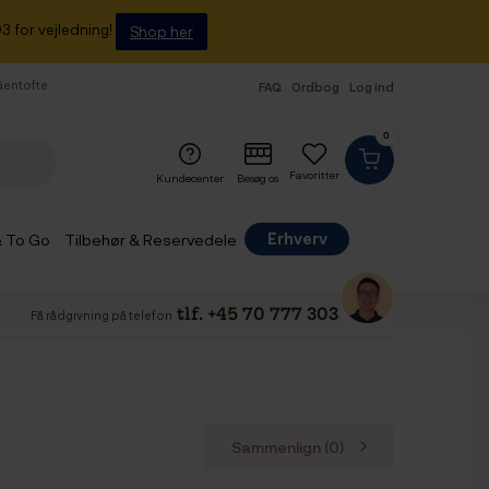
3 for vejledning!
Shop her
 Gentofte
FAQ
Ordbog
Log ind
0
Favoritter
Kundecenter
Besøg os
Erhverv
& To Go
Tilbehør & Reservedele
tlf. +45 70 777 303
Få rådgivning på telefon
Sammenlign (
0
)