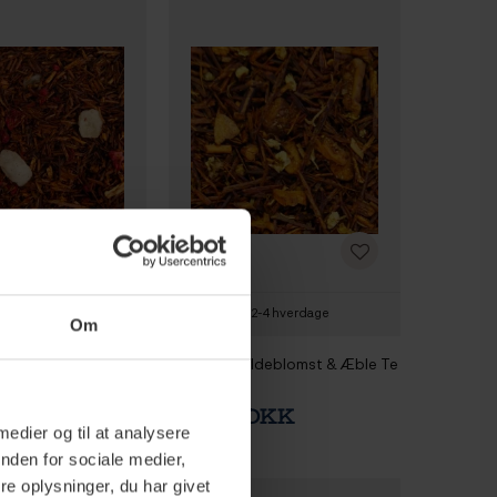
2-4 hverdage
2-4 hverdage
Om
ndbær & Melon Te
Rooibos Hyldeblomst & Æble Te
3kg
 DKK
999,95 DKK
 medier og til at analysere
nden for sociale medier,
e oplysninger, du har givet