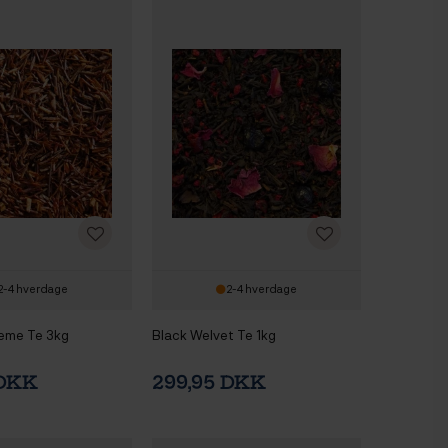
2-4 hverdage
2-4 hverdage
eme Te 3kg
Black Welvet Te 1kg
 DKK
299,95 DKK