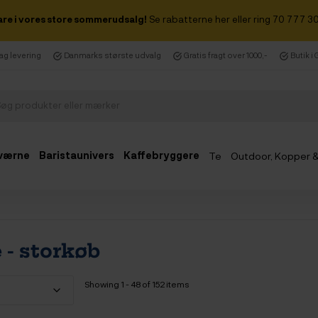
are i vores store sommerudsalg!
Se rabatterne her eller ring 70 777 30
dag levering
Danmarks største udvalg
Gratis fragt over 1000,-
Butik i
værne
Baristaunivers
Kaffebryggere
Te
Outdoor, Kopper 
Udsalg
 - storkøb
Showing 1 - 48 of 152 items