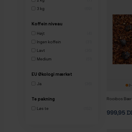
3 kg
69
Koffein niveau
Højt
4
Ingen koffein
31
Lavt
36
Medium
51
EU Økologi mærket
Ja
36
2-
Rooibos Bær
Te pakning
Løs te
152
999,95 