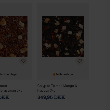
2-4 hverdage
2-4 hverdage
 med
Calypso Te med Mango &
brussmag 3kg
Papaya 3kg
 DKK
849,95 DKK