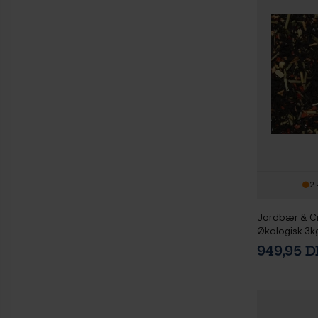
2-
Jordbær & Ci
Økologisk 3k
949,95 