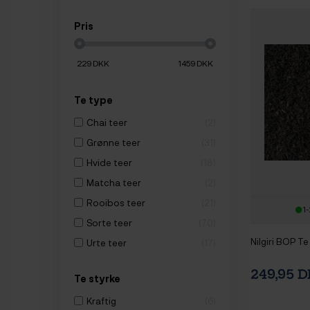
Pris
229
DKK
1459
DKK
Te type
Chai teer
2
Grønne teer
31
Hvide teer
18
Matcha teer
2
Rooibos teer
21
1-
Sorte teer
70
Nilgiri BOP Te
Urte teer
17
249,95 
Te styrke
Kraftig
6