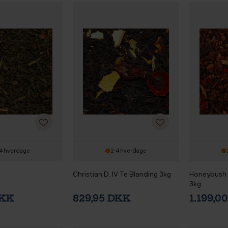
4 hverdage
2-4 hverdage
Christian D. IV Te Blanding 3kg
Honeybush T
3kg
DKK
829,95 DKK
1.199,0