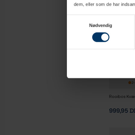
dem, eller som de har indsaml
Samtykkevalg
Nødvendig
2-
Rooibos Kvæ
999,95 