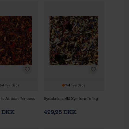
2-4 hverdage
2-4 hverdage
e African Princess
Sydakrikas Blå Symfoni Te 1kg
0 DKK
499,95 DKK