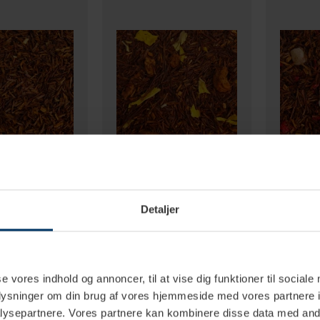
4 hverdage
2-4 hverdage
Detaljer
mel Te 3kg
Rooibos Havtorn & Æble Te 3kg
Rooibos Hi
3kg
DKK
999,95 DKK
999,95
se vores indhold og annoncer, til at vise dig funktioner til sociale
oplysninger om din brug af vores hjemmeside med vores partnere i
ysepartnere. Vores partnere kan kombinere disse data med andr