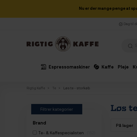
Nu er der mange penge at sp
Dag til 
Espressomaskiner
Kaffe
Pleje
K
Rigtig Kaffe
Te
Løs te - storkøb
Løs te
Filtrer kategorier
Brand
Te- & Kaffespecialisten
152