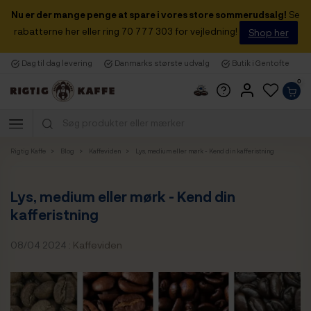
Nu er der mange penge at spare i vores store sommerudsalg!
Se
rabatterne her eller ring 70 777 303 for vejledning!
Shop her
Dag til dag levering
Danmarks største udvalg
Butik i Gentofte
0
Rigtig Kaffe
Blog
Kaffeviden
Lys, medium eller mørk - Kend din kafferistning
Lys, medium eller mørk - Kend din
kafferistning
08/04 2024 :
Kaffeviden