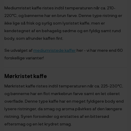
Mediumristet kaffe ristes indtil temperaturen når ca. 210-
220°C, og bønnerne har en brun farve. Denne type ristning er
ikke lige så frisk og syrlig som lysristet kaffe, men er
kendetegnet af en behagelig sødme og en fyldig samt rund
body, som afrunder kaffen fint.
Se udvalget af
mediumristede kaffer
her - vi har mere end 60
forskellige varianter!
Mørkristet kaffe
Mørkristet kaffe ristes indtil temperaturen når ca. 225-230°C,
og bønnerne har en flot mørkebrun farve samt en let olieret
overflade. Denne type kaffe har en meget fyldigere body end
lysere ristninger, da smag og aroma påvirkes af den længere
ristning. Syren forsvinder og erstattes af en bittersød
eftersmag og en let krydret smag.