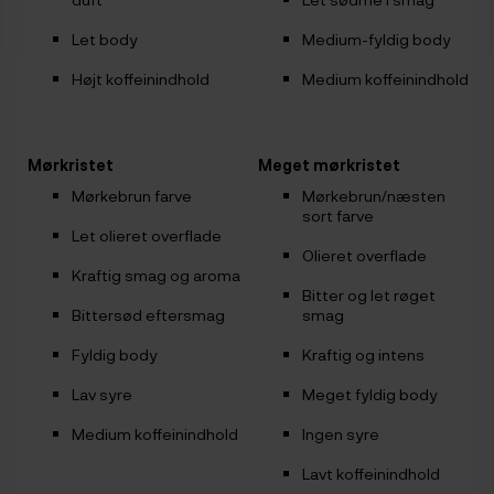
Let body
Medium-fyldig body
Højt koffeinindhold
Medium koffeinindhold
Mørkristet
Meget mørkristet
Mørkebrun farve
Mørkebrun/næsten
sort farve
Let olieret overflade
Olieret overflade
Kraftig smag og aroma
Bitter og let røget
Bittersød eftersmag
smag
Fyldig body
Kraftig og intens
Lav syre
Meget fyldig body
Medium koffeinindhold
Ingen syre
Lavt koffeinindhold