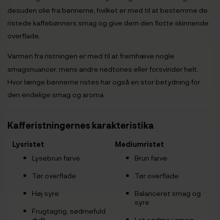
desuden olie fra bønnerne, hvilket er med til at bestemme de
ristede kaffebønners smag og give dem den flotte skinnende
overflade.
Varmen fra ristningen er med til at fremhæve nogle
smagsnuancer, mens andre nedtones eller forsvinder helt.
Hvor længe bønnerne ristes har også en stor betydning for
den endelige smag og aroma
Kafferistningernes karakteristika
Lysristet
Mediumristet
Lysebrun farve
Brun farve
Tør overflade
Tør overflade
Høj syre
Balanceret smag og
syre
Frugtagtig, sødmefuld
duft
Let sødme i smag