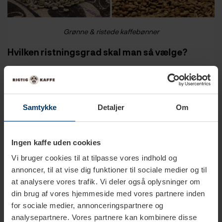
Grønne & ristede kaffebønner
Hvilken ristningsgrad skal man så vælge?
Valget af kaffe bør ikke nødvendigvis træffes ud fra
ristningsgraden, men derimod ud fra hvilke råvarer,
smagsnoter og aromaer, man foretrækker. Kaffe er en
smagssag, og det vigtigste redskab i den sammenhæng er
Samtykke
Detaljer
Om
dine smagsløg - du er nødt til at prøve dig frem med
forskellige kaffer for at finde den type, du bedst kan lide.
Ingen kaffe uden cookies
Mange parametre spiller ind, når man skal finde frem til den
Vi bruger cookies til at tilpasse vores indhold og
kaffetype man bedst kan lide, så der er mange ting at
annoncer, til at vise dig funktioner til sociale medier og til
overveje, bl.a. forholdet mellem arabica og robusta,
at analysere vores trafik. Vi deler også oplysninger om
ristningsgrad, oprindelsesland, samt hvorvidt det er en single
din brug af vores hjemmeside med vores partnere inden
origin kaffe eller en blanding af flere forskellige kaffebønner.
for sociale medier, annonceringspartnere og
analysepartnere. Vores partnere kan kombinere disse