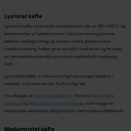
Lysristet kaffe
Lysristet kaffe ristes indtil temperaturen når ca. 180-205°C, og
bønnerne har en lysebrun farve. Den lyse ristning bevarer
kaffens naturlige smag og aroma i større grad end ved
mørkere ristning, hvilket giver en kaffe med en let og fin body,
en bemærkelsesværdig syre og en sødmefuld, frugtagtig
duft.
Lysristede kaffer er ofte let syrlige og smages bagerst i
munden, som man kender fra fx syrligt slik.
Se udvalget af
lysristede kaffer her
. Prøv bl.a.
Rigtig Kaffe
Fiorenza
og
Rigtig Kaffe Organic Chiapas
, som begge er
fantastiske eksempler på lysristede, harmoniske kaffeblends.
Mediumristet kaffe