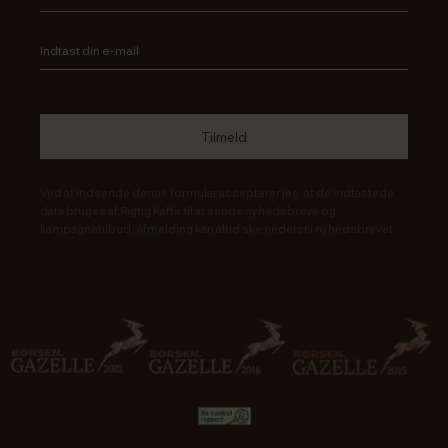
Ved at indsende denne formular accepterer jeg, at de indtastede
data bruges af Rigtig Kaffe til at sende nyhedsbreve og
kampagnetilbud. Afmelding kan altid ske nederst i nyhedsbrevet.