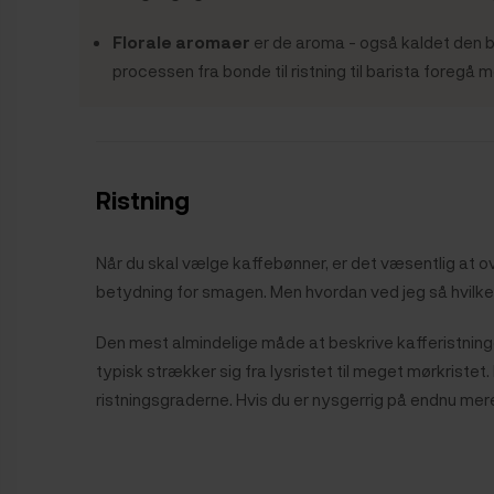
Florale aromaer
er de aroma - også kaldet den bl
processen fra bonde til ristning til barista foregå 
Ristning
Når du skal vælge kaffebønner, er det væsentlig at ov
betydning for smagen. Men hvordan ved jeg så hvilken 
Den mest almindelige måde at beskrive kafferistninge
typisk strækker sig fra lysristet til meget mørkriste
ristningsgraderne. Hvis du er nysgerrig på endnu me