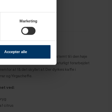
ter fa citrus og nødder
Marketing
iopien
Accepter alle
ens hjemland, og kaffen hører bestemt til i den høje
piske kaffebønner er som oftest naturligt forarbejdet
emfor at få det skyllet af. Der dyrkes kaffe i
rar og Yirgacheffe.
net ved:
rbryg
f citrus