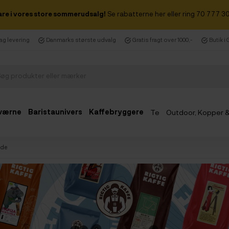
are i vores store sommerudsalg!
Se rabatterne her eller ring 70 777 30
dag levering
Danmarks største udvalg
Gratis fragt over 1000,-
Butik i
værne
Baristaunivers
Kaffebryggere
Te
Outdoor, Kopper 
Udsalg
ide