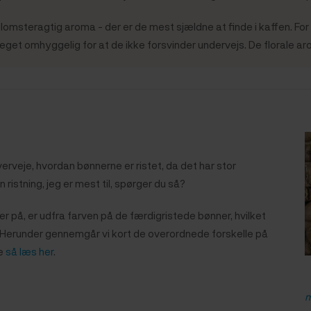
omsteragtig aroma - der er de mest sjældne at finde i kaffen. For
meget omhyggelig for at de ikke forsvinder undervejs. De florale ar
erveje, hvordan bønnerne er ristet, da det har stor
ristning, jeg er mest til, spørger du så?
r på, er udfra farven på de færdigristede bønner, hvilket
t. Herunder gennemgår vi kort de overordnede forskelle på
re
så læs her
.
m