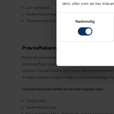
dem, eller som de har indsaml
Lav syrlighed
Sødmefuld smag
Samtykkevalg
Smagsnoter af bl.a. chokolade, nødder og karamel
Nødvendig
Prøv kaffebønner fra Guatemala
Kaffe fra Guatemala er noget af det mest aromatiske 
deres kaffe er vasket arabica, hvor de mest tradition
Caturra, Catuai, Pache og Typica. Der dyrkes kaffe i
Antigua, Atitlán, Cobán, Fraijanes, Huehuetenango, 
Guatemalansk kaffe er kendetegnet ved:
Fyldig body
Sødmefuld smag
Smagsnoter af bl.a. chokolade, kakao og karamel