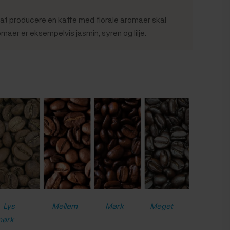
 at producere en kaffe med florale aromaer skal
omaer er eksempelvis jasmin, syren og lilje.
Lys
Mellem
Mørk
Meget
ørk