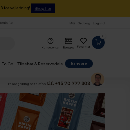
3 for vejledning!
Shop her
 Gentofte
FAQ
Ordbog
Log ind
0
Favoritter
Kundecenter
Besøg os
Erhverv
& To Go
Tilbehør & Reservedele
tlf. +45 70 777 303
Få rådgivning på telefon