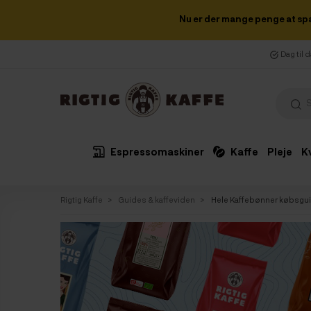
Nu er der mange penge at sp
Dag til 
Espressomaskiner
Kaffe
Pleje
K
Rigtig Kaffe
Guides & kaffeviden
Hele Kaffebønner købsgu