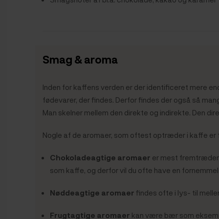
Smag & aroma
Inden for kaffens verden er der identificeret mere e
fødevarer, der findes. Derfor findes der også så man
Man skelner mellem den direkte og indirekte. Den direk
Nogle af de aromaer, som oftest optræder i kaffe er 
Chokoladeagtige aromaer
er mest fremtrædend
som kaffe, og derfor vil du ofte have en fornemmels
Nøddeagtige aromaer
findes ofte i lys- til me
Frugtagtige aromaer
kan være bær som eksempel