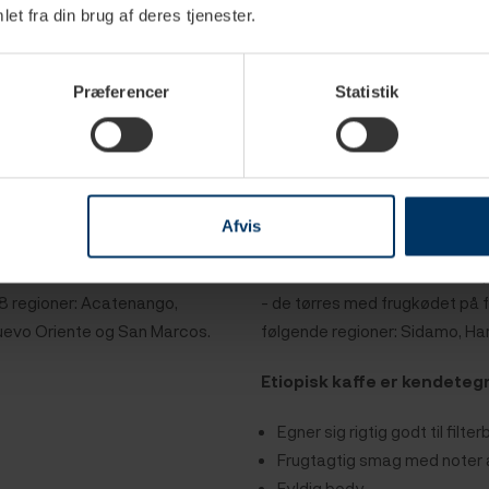
et fra din brug af deres tjenester.
Lav syrlighed
Sødmefuld smag
Let frugtagtige smag med no
Præferencer
Statistik
Prøv kaffebønner fra Et
Afvis
kaffe i verden. 98 % af al
Etiopien anses for at være kaff
elle varianter er Bourbon,
ende af kvalitetsskalaen. Etio
 8 regioner: Acatenango,
- de tørres med frugkødet på fr
Nuevo Oriente og San Marcos.
følgende regioner: Sidamo, Har
Etiopisk kaffe er kendeteg
Egner sig rigtig godt til filte
Frugtagtig smag med noter a
Fyldig body