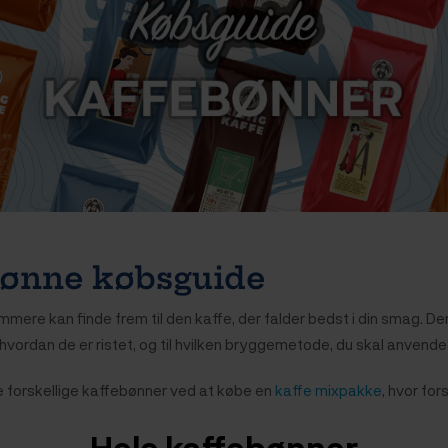
bønne købsguide
ere kan finde frem til den kaffe, der falder bedst i din smag. Der
hvordan de er ristet, og til hvilken bryggemetode, du skal anvende 
øve forskellige kaffebønner ved at købe en
kaffe mixpakke
, hvor for
Hele kaffebønner