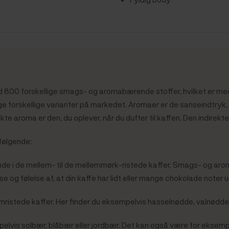
nd 800 forskellige smags- og aromabærende stoffer, hvilket er med 
ge forskellige varianter på markedet. Aromaer er de sanseindtryk,
te aroma er den, du oplever, når du dufter til kaffen. Den indirekte
følgende:
e i de mellem- til de mellemmørk-ristede kaffer. Smags- og a
e og følelse af, at din kaffe har lidt eller mange chokolade noter
llemristede kaffer. Her finder du eksempelvis hasselnødde, valnød
vis solbær, blåbær eller jordbær. Det kan også være for eksempel