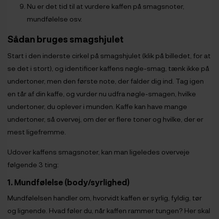
Nu er det tid til at vurdere kaffen på smagsnoter,
mundfølelse osv.
Sådan bruges smagshjulet
Start i den inderste cirkel på smagshjulet (klik på billedet, for at
se det i stort), og identificer kaffens nøgle-smag, tænk ikke på
undertoner, men den første note, der falder dig ind. Tag igen
en tår af din kaffe, og vurder nu udfra nøgle-smagen, hvilke
undertoner, du oplever i munden. Kaffe kan have mange
undertoner, så overvej, om der er flere toner og hvilke, der er
mest ligefremme.
Udover kaffens smagsnoter, kan man ligeledes overveje
følgende 3 ting:
1. Mundfølelse (body/syrlighed)
Mundfølelsen handler om, hvorvidt kaffen er syrlig, fyldig, tør
og lignende. Hvad føler du, når kaffen rammer tungen? Her skal