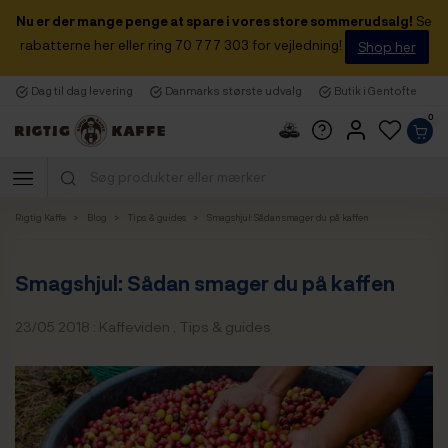
Nu er der mange penge at spare i vores store sommerudsalg!
Se
rabatterne her eller ring 70 777 303 for vejledning!
Shop her
Dag til dag levering
Danmarks største udvalg
Butik i Gentofte
0
Rigtig Kaffe
Blog
Tips & guides
Smagshjul: Sådan smager du på kaffen
Smagshjul: Sådan smager du på kaffen
23/05 2018 :
Kaffeviden
,
Tips & guides