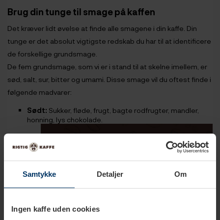
Brug din tunge til smage på kaffen
Det kræver lidt øvelse at finde alle smagene i din kaffe. Din
tunge er det absolut vigtigste redskab du har til at identificere
de forskellige grundsmage.
De fem grundsmage, som vi er i stand til at skelne imellem, er
sød, salt, sur, bitter og umami. Disse smage vil du oftest finde i
følgende madvarer:
Sødt:
Sukker, fløde, frugt, bagte rodfrugter, mandler,
honning, lys chokolade.
Samtykke
Detaljer
Om
Ingen kaffe uden cookies