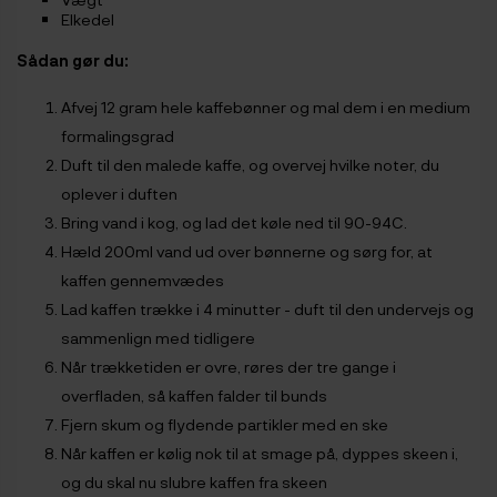
Elkedel
Sådan gør du:
Afvej 12 gram hele kaffebønner og mal dem i en medium
formalingsgrad
Duft til den malede kaffe, og overvej hvilke noter, du
oplever i duften
Bring vand i kog, og lad det køle ned til 90-94C.
Hæld 200ml vand ud over bønnerne og sørg for, at
kaffen gennemvædes
Lad kaffen trække i 4 minutter - duft til den undervejs og
sammenlign med tidligere
Når trækketiden er ovre, røres der tre gange i
overfladen, så kaffen falder til bunds
Fjern skum og flydende partikler med en ske
Når kaffen er kølig nok til at smage på, dyppes skeen i,
og du skal nu slubre kaffen fra skeen