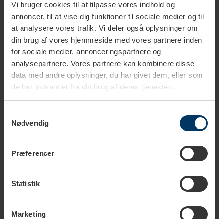
Vi bruger cookies til at tilpasse vores indhold og
annoncer, til at vise dig funktioner til sociale medier og til
at analysere vores trafik. Vi deler også oplysninger om
din brug af vores hjemmeside med vores partnere inden
for sociale medier, annonceringspartnere og
analysepartnere. Vores partnere kan kombinere disse
data med andre oplysninger, du har givet dem, eller som
Salt:
Salt, soja, kapers, bacon, fetaost, ansjoser
de har indsamlet fra din brug af deres tjenester.
Surt:
Citrus, eddike, creme fraiche, syltede agurker,
kærnemælk
Bittert:
Grapefrugt, mørk chokolade, valnødder, rucola
Samtykkevalg
Umami:
Svampe, parmesan, soltørrede tomater, tang,
Nødvendig
kød
Kaffe kan have elementer af disse grundsmage, og det er din
Præferencer
opgave at finde frem til hvilke,
når du smager på kaffen. Her kan du se, hvor på tungen du kan
smage henholdsvis
Statistik
syrlighed, bitterhed salt og sødme.
Marketing