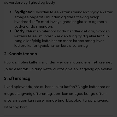
du vurdere syrlighed og body.
Syrlighed:
Hvordan føles kaffen i munden? Syrlige kaffer
smages bagerst i munden og føles frisk og skarp,
hvorimod kaffe med lav syrlighed er glattere og mere
vedvarende i munden.
Body:
Når man taler om body, handler det om, hvordan
kaffens føles i munden - er den tung, fyldig eller let? En
tung eller fyldig kaffe har en mere intens smag, hvor
lettere kaffer typisk har en kort eftersmag.
2. Konsistensen
Hvordan føles kaffen i munden - er den fx tung eller let, cremet
, blød eller tyk. En tung kaffe vil ofte give en langvarig oplevelse.
3. Eftersmag
Hvad oplever du, når du har sunket kaffen? Nogle kaffer har en
meget langvarig eftersmag, som kan smages længe efter -
eftersmagen kan være mange ting, bl.a. blød, tung, langvarig,
bitter og kort.