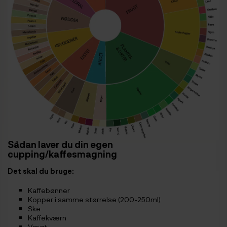
Sådan laver du din egen
cupping/kaffesmagning
Det skal du bruge:
Kaffebønner
Kopper i samme størrelse (200-250ml)
Ske
Kaffekværn
Vægt