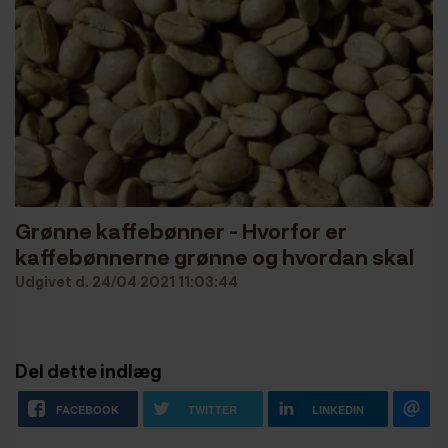
Grønne kaffebønner - Hvorfor er
kaffebønnerne grønne og hvordan skal
de ristes?
Udgivet d. 24/04 2021 11:03:44
Del dette indlæg
FACEBOOK
TWITTER
LINKEDIN