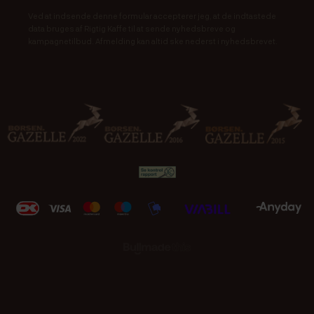
Ved at indsende denne formular accepterer jeg, at de indtastede
data bruges af Rigtig Kaffe til at sende nyhedsbreve og
kampagnetilbud. Afmelding kan altid ske nederst i nyhedsbrevet.