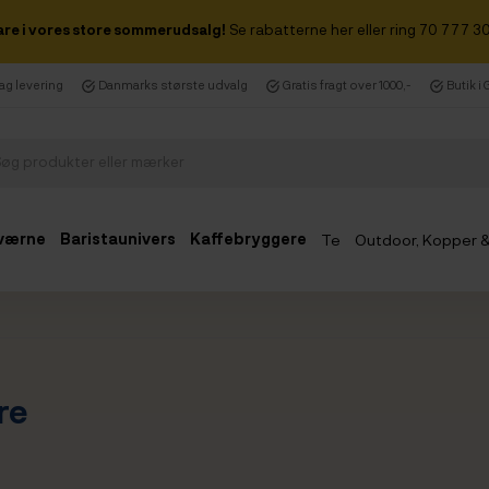
are i vores store sommerudsalg!
Se rabatterne her eller ring 70 777 30
dag levering
Danmarks største udvalg
Gratis fragt over 1000,-
Butik i
værne
Baristaunivers
Kaffebryggere
Te
Outdoor, Kopper 
Udsalg
re