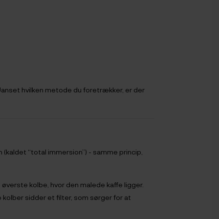
Uanset hvilken metode du foretrækker, er der
(kaldet “total immersion”) - samme princip,
i øverste kolbe, hvor den malede kaffe ligger.
kolber sidder et filter, som sørger for at