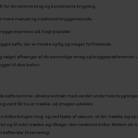
ndt for sin nemme brug og konsistente brygning.
r en mere manuel og traditionel bryggemetode.
brygge espresso på. Evigt populær.
brygget kaffe, der er mindre syrlig og meget forfriskende.
 og valget afhænger af din personlige smag og bryggepræferencer. 
ygger til dine behov
e kaffe komme i direkte kontakt med vandet under hele brygningen 
g vand får lov at trække, så smagen udvikles.
 kolbe bringes i kog, og ved hjælp af vakuum, vil det trække sig op 
n og til sidst trække sig tilbage i den nederste kolbe. Mellem de to 
kaffen klar til servering!