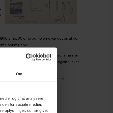
e
å
e
1950'erne, 60'erne og 70'erne var det en af de
 som Bodum Pebo.
 grund af det fantastiske resultat, som man får
ndt og elsket af mange, der nostalgisk husker
Om
endt for sit store udvalg af syphoner.
 medier og til at analysere
nden for sociale medier,
e oplysninger, du har givet