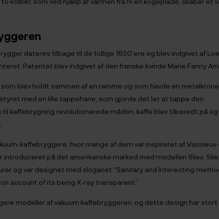
to kolber, som ved hjælp af varmen fra fx en kogeplade, skaber et
ryggeren
gger dateres tilbage til de tidlige 1830'ere og blev indgivet af Loef
ret. Patentet blev indgivet af den franske kvinde Marie Fanny A
er, som blev holdt sammen af en ramme og som havde en metalkrone
tyret med en lille tappehane, som gjorde det let at tappe den
til kaffebrygning revolutionerede måden, kaffe blev tilberedt på og
.
vakuum-kaffebryggere, hvor mange af dem var inspireret af Vassieux-
or introduceret på det amerikanske marked med modellen Silex. Sile
aturer og var designet med sloganet “Sanitary and Interesting meth
 on account of its being X-ray transparent.”
ligere modeller af vakuum kaffebryggeren, og dette design har stort