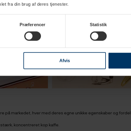
et fra din brug af deres tjenester.
Præferencer
Statistik
Afvis
ere på markedet, hver med deres egne unikke egenskaber og fordel
n stærk, koncentreret kop kaffe.