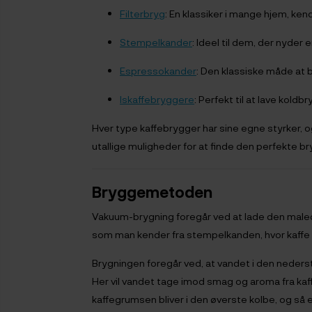
Filterbryg
: En klassiker i mange hjem, ke
Stempelkander
: Ideel til dem, der nyde
Espressokander
: Den klassiske måde at 
Iskaffebryggere
: Perfekt til at lave kold
Hver type kaffebrygger har sine egne styrker,
utallige muligheder for at finde den perfekte br
Bryggemetoden
Vakuum-brygning foregår ved at lade den maled
som man kender fra stempelkanden, hvor kaffe o
Brygningen foregår ved, at vandet i den nederste
Her vil vandet tage imod smag og aroma fra kaffe
kaffegrumsen bliver i den øverste kolbe, og så er 