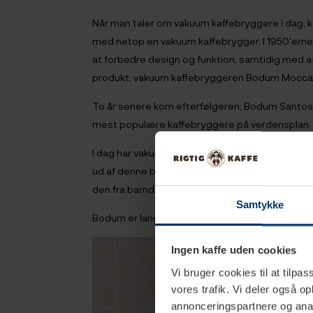
Når man taler om vakuum kaffebryggere i dag, 
med netop en vakuum kaffebrygger. I 1950'erne
at forbedre design og funktion, samtidig med at
produkt, vakuum kaffebryggeren Bodum Mocca
To år senere kom efterfølgeren, Bodum Santos, 
mest populære kaffebryggere på verdensplan. 
I dag har vakuum kaffebryggeren fået en renæssa
ud af denne bryggemetode. Bodums Pebo er en æ
den fra barndomshjemmet. I 2017 lancerede Bo
Samtykke
Bodum er langt fra den eneste på markedet, der
Ingen kaffe uden cookies
Vi bruger cookies til at tilpas
vores trafik. Vi deler også 
annonceringspartnere og anal