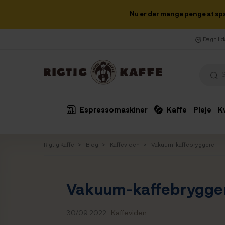
Nu er der mange penge at sp
Dag til 
Espressomaskiner
Kaffe
Pleje
K
Rigtig Kaffe
Blog
Kaffeviden
Vakuum-kaffebryggere
Vakuum-kaffebrygge
30/09 2022 :
Kaffeviden