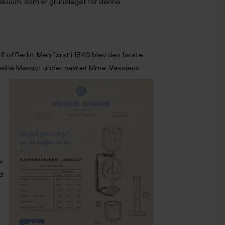
 vakuum, som er grundlaget for denne
f of Berlin. Men først i 1840 blev den første
melne Massot under navnet Mme. Vassieux.
x
od