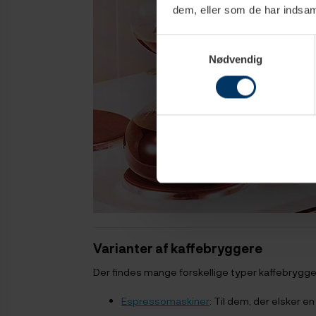
dem, eller som de har indsaml
Samtykkevalg
Nødvendig
Varianter af kaffebryggere
Der findes mange forskellige typer kaffebrygg
Espressomaskiner
: Til dem, der elsker e