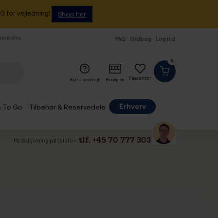
3 for vejledning!
Shop her
 Gentofte
FAQ
Ordbog
Log ind
0
Favoritter
Kundecenter
Besøg os
Erhverv
& To Go
Tilbehør & Reservedele
tlf. +45 70 777 303
Få rådgivning på telefon