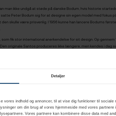
kan man ikke undgå at støde på danske Bodum, hvis historie started
 satte Peter Bodum sig for at designe sin egen model med fokus p
 den skulle være prisvenlig. I 1956 kunne han lancere Bodums først
.
som fik stor international anerkendelse for sit design. Op gennem 
Den originale Santos produceres ikke længere, men kendes i dag
nce med sit karakteristiske look, sin effektivitet og ikke mindst på
gte klassiker, som findes i mange hjem verden over, og som er ke
dum desuden sin elektriske udgave, ePebo.
Detaljer
 producerer denne type kaffebrygger - japanske Hario er ligeledes k
se vores indhold og annoncer, til at vise dig funktioner til sociale
oplysninger om din brug af vores hjemmeside med vores partnere i
ysepartnere. Vores partnere kan kombinere disse data med andr