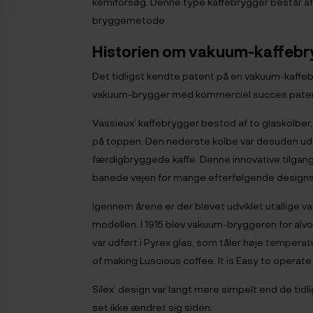
kemiforsøg. Denne type kaffebrygger består af 
bryggemetode
Historien om vakuum-kaffeb
Det tidligst kendte patent på en vakuum-kaffebry
vakuum-brygger med kommerciel succes patente
Vassieux’ kaffebrygger bestod af to glaskolb
på toppen. Den nederste kolbe var desuden uds
færdigbryggede kaffe. Denne innovative tilgang 
banede vejen for mange efterfølgende designs
Igennem årene er der blevet udviklet utallige 
modellen. I 1915 blev vakuum-bryggeren for alv
var udført i Pyrex glas, som tåler høje temper
of making Luscious coffee. It is Easy to operate
Silex’ design var langt mere simpelt end de tid
set ikke ændret sig siden.