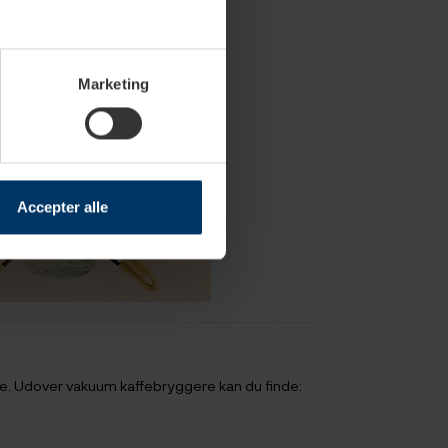
Marketing
Accepter alle
e. Udover vakuum kaffebryggere kan du finde: