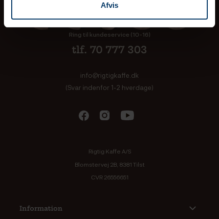
Afvis
Ring til kundeservice (10-16)
tlf. 70 777 303
info@rigtigkaffe.dk
(Svar indenfor 1-2 hverdage)
Rigtig Kaffe A/S
Blomstervej 2B, 8381 Tilst
CVR 26556651
Information