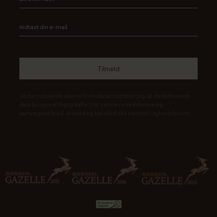
Ved at indsende denne formular accepterer jeg, at de indtastede
data bruges af Rigtig Kaffe til at sende nyhedsbreve og
kampagnetilbud. Afmelding kan altid ske nederst i nyhedsbrevet.