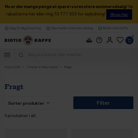
Nu er der mange penge at spare i vores store sommerudsalg!
Se
rabatterne her eller ring 70 777 303 for vejledning!
Shop her
Dag til dag levering
Danmarks største udvalg
Butik i Gentofte
0
Rigtig Kaffe
Tilbehør & Reservedele
Fragt
Fragt
Filter
5 produkter i alt