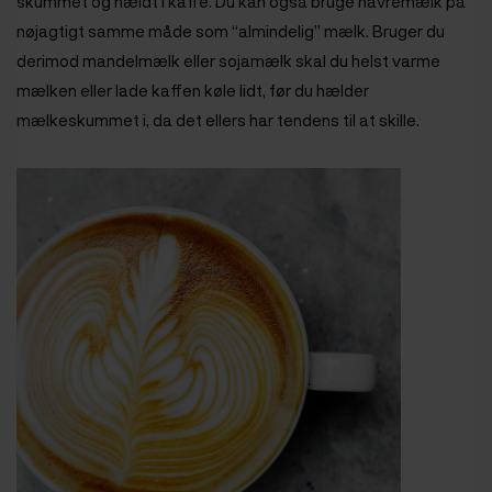
skummet og hældt i kaffe. Du kan også bruge havremælk på
nøjagtigt samme måde som “almindelig” mælk. Bruger du
derimod mandelmælk eller sojamælk skal du helst varme
mælken eller lade kaffen køle lidt, før du hælder
mælkeskummet i, da det ellers har tendens til at skille.