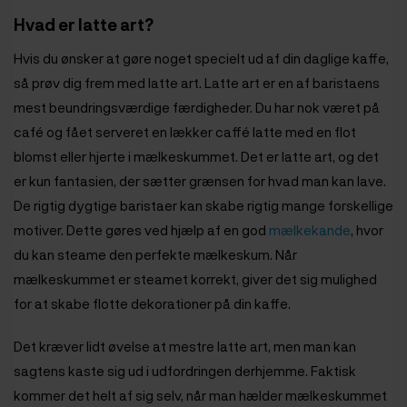
Hvad er latte art?
Hvis du ønsker at gøre noget specielt ud af din daglige kaffe,
så prøv dig frem med latte art. Latte art er en af
baristaens
mest beundringsværdige færdigheder. Du har nok været på
café og fået serveret en lækker caffé latte med en flot
blomst eller hjerte i mælkeskummet. Det er latte art, og det
er kun fantasien, der sætter grænsen for hvad man kan lave.
De rigtig dygtige baristaer kan skabe rigtig mange forskellige
motiver. Dette gøres ved hjælp af en god
mælkekande
, hvor
du kan steame den perfekte mælkeskum. Når
mælkeskummet er steamet korrekt, giver det sig mulighed
for at skabe flotte dekorationer på din kaffe.
Det kræver lidt øvelse at mestre latte art, men man kan
sagtens kaste sig ud i udfordringen derhjemme. Faktisk
kommer det helt af sig selv, når man hælder mælkeskummet