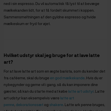
ned i sin espresso. Du vil automatisk få lyst til at bevæge
mælkekanden lidt, for at få fordelt skummet i koppen.
Sammensmeltningen af den gyldne espresso og hvide
mælkeskum er fryd for øjet.
Hvilket udstyr skal jeg bruge for at lave latte
art?
For at lave latte art som en ægte barista, som du kender det
fra caféerne, skal du bruge
en god mælkekande
. Hvis du er
nybegynder og gerne vil i gang, så du kan imponere dine
gæster, så kan du starte med at købe
latte art udstyr
. Latte
art udstyr kan eksempelvis være
latte art
penne
,
dekorationssæt
og
shakere
. Latte ark penne bruges,