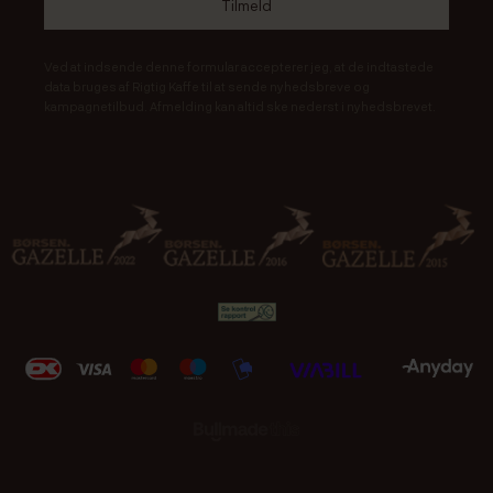
Ved at indsende denne formular accepterer jeg, at de indtastede
data bruges af Rigtig Kaffe til at sende nyhedsbreve og
kampagnetilbud. Afmelding kan altid ske nederst i nyhedsbrevet.