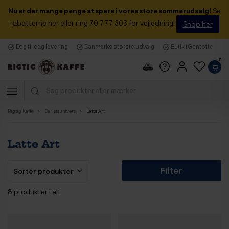
Nu er der mange penge at spare i vores store sommerudsalg!
Se
rabatterne her eller ring 70 777 303 for vejledning!
Shop her
Dag til dag levering
Danmarks største udvalg
Butik i Gentofte
0
Rigtig Kaffe
Baristaunivers
Latte Art
Latte Art
Filter
8 produkter i alt