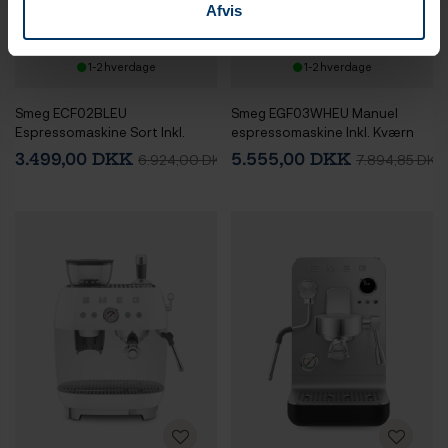
Afvis
1-2 hverdage
1-2 hverdage
Smeg ECF02BLEU
Smeg EGF03WHEU Manuel
Espressomaskine Sort Inkl.
espressomaskine Inkl. Kværn
Smeg CGF03BLEU Kaffekværn
Hvid & Rigtig Kaffe Bestseller
3.499,00 DKK
5.555,00 DKK
6.924,00 DKK
7.894,85 DKK
Sort
Mixpakke 3kg Hele kaffebønner