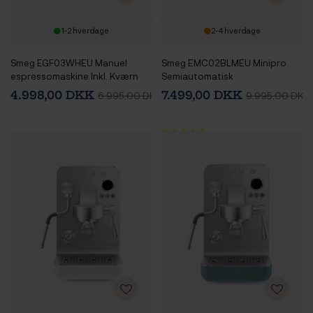
1-2 hverdage
2-4 hverdage
Smeg EGF03WHEU Manuel
Smeg EMC02BLMEU Minipro
espressomaskine Inkl. Kværn
Semiautomatisk
Hvid
Espressomaskine Sort
4.998,00 DKK
7.499,00 DKK
6.995,00 DKK
9.995,00 DKK