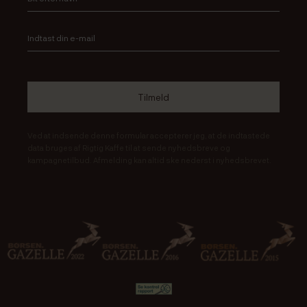
Ved at indsende denne formular accepterer jeg, at de indtastede
data bruges af Rigtig Kaffe til at sende nyhedsbreve og
kampagnetilbud. Afmelding kan altid ske nederst i nyhedsbrevet.