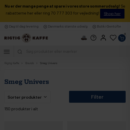
Nu er der mange penge at spare i vores store sommerudsalg!
Se
rabatterne her eller ring 70 777 303 for vejledning!
Shop her
Dag til dag levering
Danmarks største udvalg
Butik i Gentofte
0
Rigtig Kaffe
Brands
Smeg Univers
Smeg Univers
Filter
150 produkter i alt