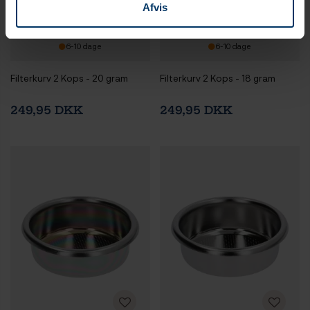
Afvis
6-10 dage
6-10 dage
Filterkurv 2 Kops - 20 gram
Filterkurv 2 Kops - 18 gram
249,95 DKK
249,95 DKK