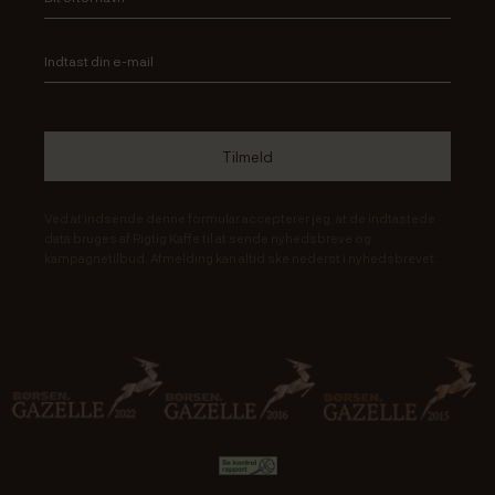
Ved at indsende denne formular accepterer jeg, at de indtastede
data bruges af Rigtig Kaffe til at sende nyhedsbreve og
kampagnetilbud. Afmelding kan altid ske nederst i nyhedsbrevet.