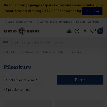
Nu er der mange penge at spare i vores store sommerudsalg!
Se
rabatterne her eller ring 70 777 303 for vejledning!
Shop her
Dag til dag levering
Danmarks største udvalg
Butik i Gentofte
0
Rigtig Kaffe
Baristaunivers
Filterholder & Filterkurv
Filterkurv
Filterkurv
Filter
45 produkter i alt