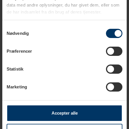
data med andre oplysninger, du har givet dem, eller som
de har indsamlet fra din brug af deres tjenester.
1-2 hverdage
6-10 dage
Samtykkevalg
Nødvendig
Filterkurv Nanotech 2 Kops - 20
Filterkurv Nanotech 2 Kops - 18
gram
gram
Præferencer
299,95 DKK
299,95 DKK
Statistik
Marketing
Accepter alle