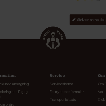
1
★☆☆☆☆
Skriv en anmeldel
ormation
Service
Om 
okunde ansøgning
Serviceskema
Om R
siering hos Rigtig
Fortrydelsesformular
Vore
e
Transportskade
Club
din ordre