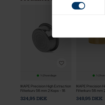
1-2 hverdage
1-2 hv
IKAPE Precision High Extraction
IKAPE Precision H
Filterkurv 58 mm 2 Kops - 18
Filterkurv 58 mm 
gram Sølv
gram Guld
324,95 DKK
349,95 DKK