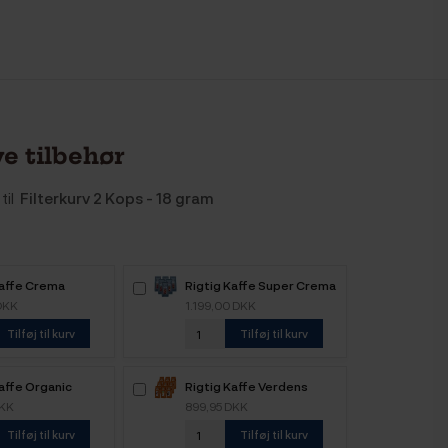
e tilbehør
til
Filterkurv 2 Kops - 18 gram
Kaffe Crema
Rigtig Kaffe Super Crema
 6kg Hele
6kg Hele kaffebønner
DKK
1.199,00 DKK
nner
Tilføj til kurv
Tilføj til kurv
affe Organic
Rigtig Kaffe Verdens
e 4 Varianter
Kaffe - 9x400g
DKK
899,95 DKK
Tilføj til kurv
Tilføj til kurv