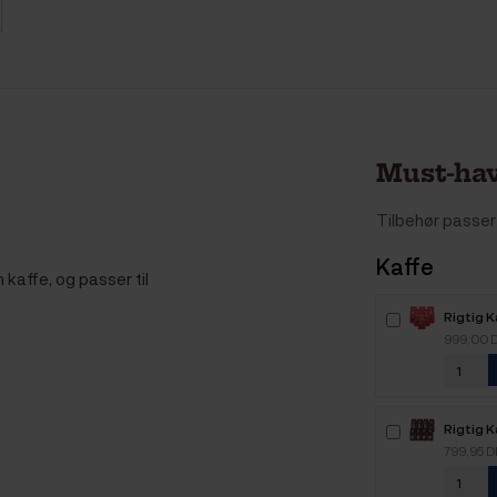
Must-hav
Tilbehør passer 
Kaffe
 kaffe, og passer til
Rigtig 
Intenso
999,00 
kaffebø
Rigtig K
Mixpakk
799,95 