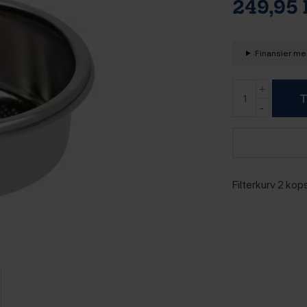
249,95
Finansier med
T
Filterkurv 2 kop