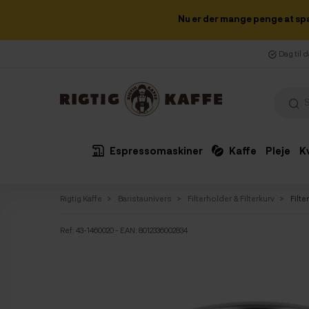
Nu er der mange penge at sp
Dag til 
Espressomaskiner
Kaffe
Pleje
K
Rigtig Kaffe
Baristaunivers
Filterholder & Filterkurv
Filte
Ref:
43-1460020
- EAN: 8012336002834