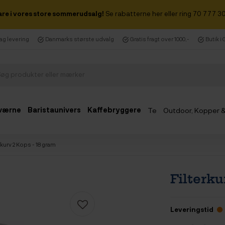
are i vores store sommerudsalg!
Se rabatterne her eller ring 70 777 30
dag levering
Danmarks største udvalg
Gratis fragt over 1000,-
Butik i
værne
Baristaunivers
Kaffebryggere
Te
Outdoor, Kopper 
Udsalg
rkurv 2 Kops - 18 gram
Filterku
Leveringstid