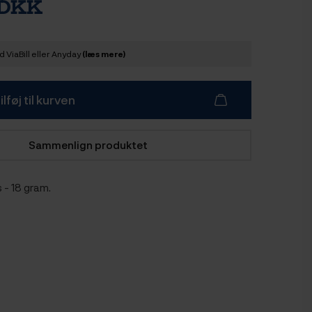
 DKK
 ViaBill eller Anyday
(læs mere)
ilføj til kurven
Sammenlign produktet
s - 18 gram.