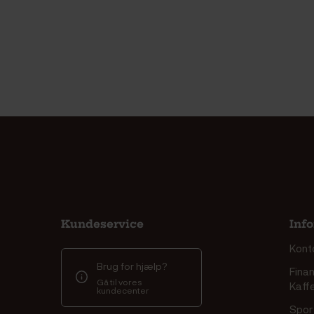
Kundeservice
Inf
Kont
Brug for hjælp?
Finan
Gå til vores
Kaff
kundecenter
Spor 