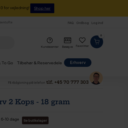
3 for vejledning!
Shop her
 Gentofte
FAQ
Ordbog
Log ind
0
Favoritter
Kundecenter
Besøg os
Erhverv
& To Go
Tilbehør & Reservedele
tlf. +45 70 777 303
Få rådgivning på telefon
rv 2 Kops - 18 gram
6-10 dage
Se butikslager