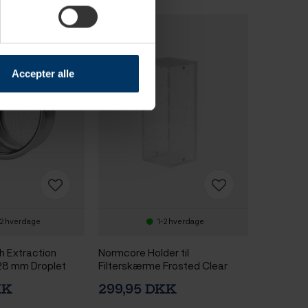
Accepter alle
-2 hverdage
1-2 hverdage
h Extraction
Normcore Holder til
0,28 mm Droplet
Filterskærme Frosted Clear
 2 Kops - 18 gram
KK
299,95 DKK