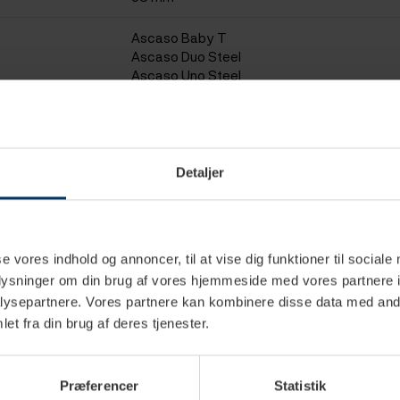
Ascaso Baby T
Ascaso Duo Steel
Ascaso Uno Steel
Gaggia
Izzo
La Marzocco
Nuova Simonelli
Profitec
Detaljer
Rancilio
18 g
se vores indhold og annoncer, til at vise dig funktioner til sociale
oplysninger om din brug af vores hjemmeside med vores partnere i
ysepartnere. Vores partnere kan kombinere disse data med andr
et fra din brug af deres tjenester.
Præferencer
Statistik