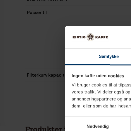
Passer til
Samtykke
Filterkurv kapacitet
Ingen kaffe uden cookies
Vi bruger cookies til at tilpas
vores trafik. Vi deler også 
annonceringspartnere og anal
dem, eller som de har indsaml
Samtykkevalg
Nødvendig
Produkter i samme kategori