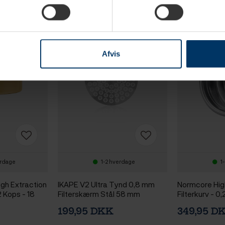
Afvis
erdage
1-2 hverdage
1
igh Extraction
IKAPE V2 Ultra Tynd 0,8 mm
Normcore Hig
2 Kops - 18
Filterskærm Stål 58 mm
Filterkurv - 
Design 58 mm
199,95 DKK
349,95 D