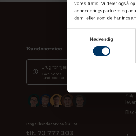
vores trafik. Vi deler også 
annonceringspartnere og anal
dem, eller som de har indsaml
Samtykkevalg
Nødvendig
Kundeservice
Inf
Kont
Brug for hjælp?
Finan
Gå til vores
Kaff
kundecenter
Spor 
Salg
leve
Blac
Ring til kundeservice (10-16)
tlf. 70 777 303