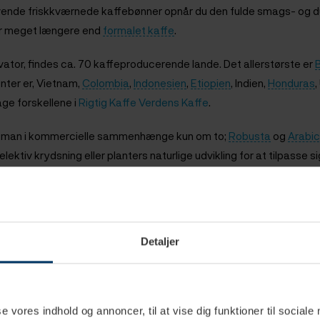
nvende
friskkværnede kaffebønner opnår du den fulde smags- og duf
er meget længere end
formalet kaffe
.
kvator, findes ca. 70 kaffeproducerende lande. Det allerstørste er
B
ter er, Vietnam,
Colombia
,
Indonesien
,
Etiopien
, Indien,
Honduras
ge forskellene i
Rigtig Kaffe Verdens Kaffe
.
aler man i kommercielle sammenhænge kun om to;
Robusta
og
Arabi
ektiv krydsning eller planters naturlige udvikling for at tilpasse s
 mere om forskellene mellem de to arter
her.
Detaljer
se vores indhold og annoncer, til at vise dig funktioner til sociale