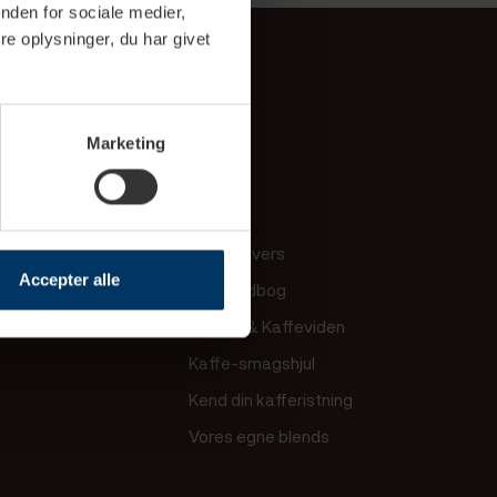
nden for sociale medier,
e oplysninger, du har givet
Marketing
os
Viden
igtig Kaffe
FAQ
s showroom
Kaffeunivers
Accepter alle
 Barista
Kaffeordbog
akt os
Guides & Kaffeviden
Kaffe-smagshjul
Kend din kafferistning
Vores egne blends