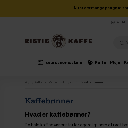
Nu er der mange penge at sp
Dag til 
Espressomaskiner
Kaffe
Pleje
K
Rigtig Kaffe
Kaffe ordbogen
> Kaffebønner
Kaffebønner
Hvad er kaffebønner?
De hele kaffebønner starter egentligt som et rødt bæ