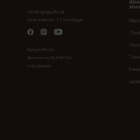
Åbn
sho
info@rigtigkaffe.dk
(Svar indenfor 1-2 hverdage)
Man
Tirs
Ons
Rigtig Kaffe A/S
Tors
Blomstervej 2B, 8381 Tilst
CVR 26556651
Fred
Lørd