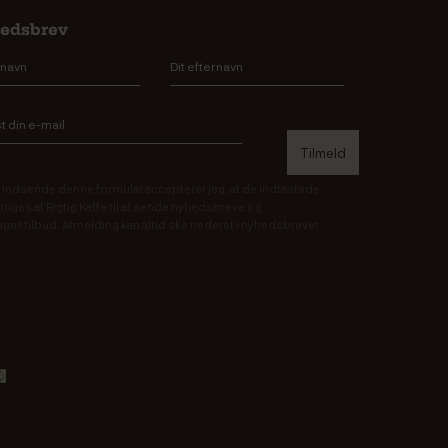
edsbrev
 indsende denne formular accepterer jeg, at de indtastede
ruges af Rigtig Kaffe til at sende nyhedsbreve og
gnetilbud. Afmelding kan altid ske nederst i nyhedsbrevet.