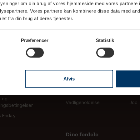
oplysninger om din brug af vores hjemmeside med vores partnere i
ysepartnere. Vores partnere kan kombinere disse data med andr
et fra din brug af deres tjenester.
Præferencer
Statistik
ormation
Service
Om 
okunde ansøgning
Serviceskema
Om R
siering hos Rigtig
Fortrydelsesformular
Vore
e
Afvis
Transportskade
Club
din ordre
Brugermanualer
Kont
- og
Vedligeholdelse
Job
ringsbetingelser
k Friday
Dine fordele