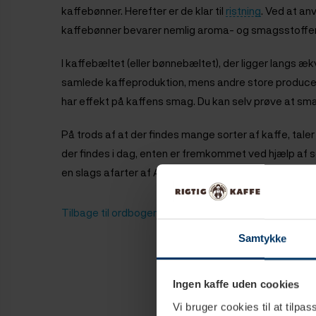
kaffebønner. Herefter er de klar til
ristning
. Ved at a
kaffebønner bevarer nemlig aroma- og smagsstoff
I kaffebæltet (eller bønnebæltet), der ligger langs æ
samlede kaffeproduktion, mens andre store producen
har effekt på kaffens smag. Du kan selv prøve at sma
På trods af at der findes mange sorter af kaffe, t
der findes i dag, enten er fremkommet ved hjælp af sel
en slags afarter af Arabica og Robusta. Du kan læse
Tilbage til ordbogen
Samtykke
Ingen kaffe uden cookies
Vi bruger cookies til at tilpas