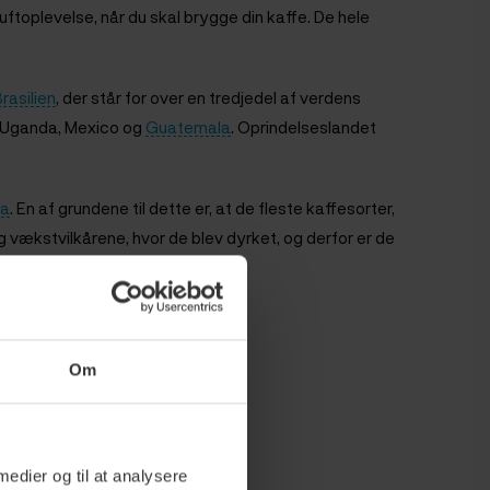
toplevelse, når du skal brygge din kaffe. De hele
rasilien
, der står for over en tredjedel af verdens
, Uganda, Mexico og
Guatemala
. Oprindelseslandet
ca
. En af grundene til dette er, at de fleste kaffesorter,
ig vækstvilkårene, hvor de blev dyrket, og derfor er de
Om
 medier og til at analysere