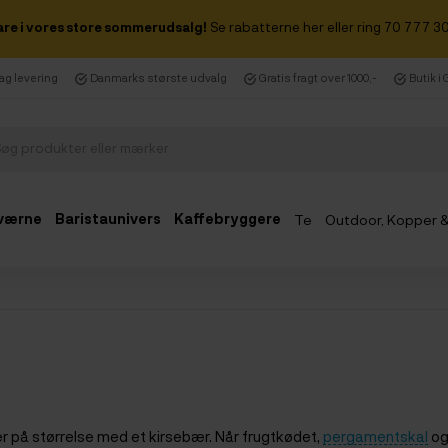
are i vores store sommerudsalg!
Se rabatterne her eller ring 70 777 30
dag levering
Danmarks største udvalg
Gratis fragt over 1000,-
Butik i
værne
Baristaunivers
Kaffebryggere
Te
Outdoor, Kopper 
Udsalg
r på størrelse med et kirsebær. Når frugtkødet,
pergamentskal
og