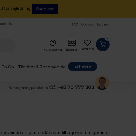
3 for vejledning!
Shop her
 Gentofte
FAQ
Ordbog
Log ind
0
Favoritter
Kundecenter
Besøg os
Erhverv
& To Go
Tilbehør & Reservedele
tlf. +45 70 777 303
Få rådgivning på telefon
 sølvhinde er fjernet står man tilbage med to grønne