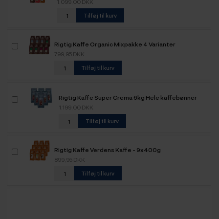
1.099,00 DKK
Tilføj til kurv
Rigtig Kaffe Organic Mixpakke 4 Varianter
799,95 DKK
Tilføj til kurv
Rigtig Kaffe Super Crema 6kg Hele kaffebønner
1.199,00 DKK
Tilføj til kurv
Rigtig Kaffe Verdens Kaffe - 9x400g
899,95 DKK
Tilføj til kurv