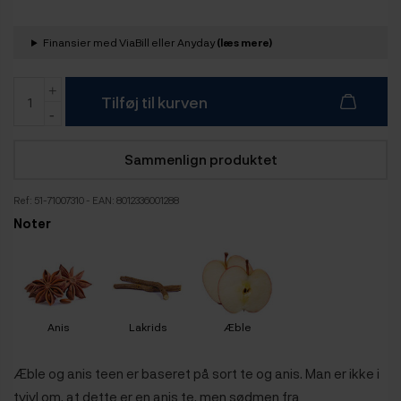
Finansier med ViaBill eller Anyday
(læs mere)
Tilføj til kurven
Sammenlign produktet
Ref:
51-71007310
- EAN: 8012336001288
Noter
Anis
Lakrids
Æble
Æble og anis teen er baseret på sort te og anis. Man er ikke i
tvivl om, at dette er en anis te, men sødmen fra