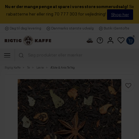
Nu er der mange penge at spare i vores store sommerudsalg!
Se
rabatterne her eller ring 70 777 303 for vejledning!
Shop her
Dag til dag levering
Danmarks største udvalg
Butik i Gentofte
0
Rigtig Kaffe
Te
Løs te
Æble & Anis Te 1kg