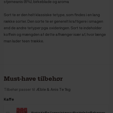
stjerneanis (8%), birkeblade og aroma
Sort te er den helt klassiske tetype, som findes i en lang
række sorter. Den sorte te er generelt kraftigere i smagen
end de andre tetyper pga oxideringen. Sort te indeholder
koffein og mængden af dette afhænger især af, hvor længe
man lader teen trække.
Must-have tilbehør
Tilbehør passer til
Æble & Anis Te 1kg
Kaffe
Rigtig Kaffe Crema Intenso 6kg Hele kaffebønner