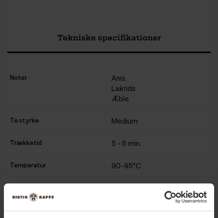
Tekniske specifikationer
Noter
Anis
Lakrids
Æble
Te styrke
Medium
Trækketid
5 - 6 min.
Temperatur
90-95°C
Te type
Sorte teer
Te pakning
Løs te