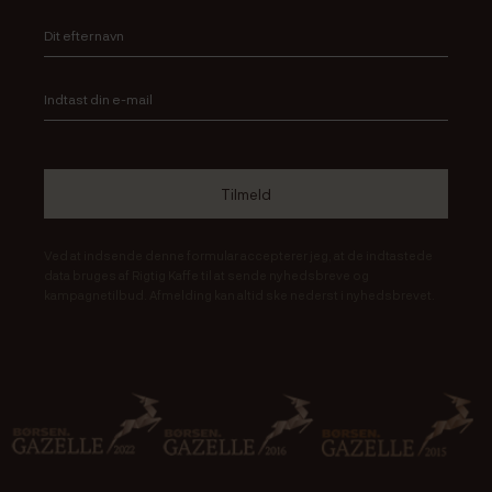
Ved at indsende denne formular accepterer jeg, at de indtastede
data bruges af Rigtig Kaffe til at sende nyhedsbreve og
kampagnetilbud. Afmelding kan altid ske nederst i nyhedsbrevet.