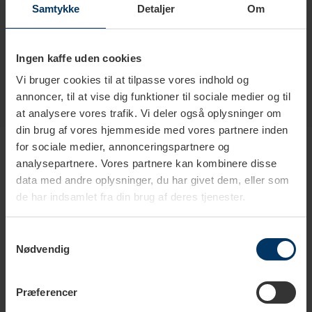
Samtykke
Detaljer
Om
Vægt
1 kg
Ingen kaffe uden cookies
Vi bruger cookies til at tilpasse vores indhold og
annoncer, til at vise dig funktioner til sociale medier og til
at analysere vores trafik. Vi deler også oplysninger om
din brug af vores hjemmeside med vores partnere inden
Produkter i samme kategori
for sociale medier, annonceringspartnere og
analysepartnere. Vores partnere kan kombinere disse
data med andre oplysninger, du har givet dem, eller som
de har indsamlet fra din brug af deres tjenester.
Samtykkevalg
Nødvendig
Præferencer