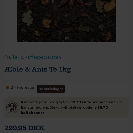
Fra
Te- & Kaffespecialisten
Æble & Anis Te 1kg
2-4 hverdage
Se butikslager
Køb dette produkt og optjen
89.70 kaffebønner
som Club
Barista medlem. Din kurv vil totalt set optjene
89.70
kaffebønner
.
299,95 DKK