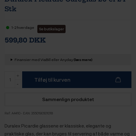
Stk
1-2 hverdage
Se butikslager
599,80 DKK
Finansier med ViaBill eller Anyday
(læs mere)
Tilføj til kurven
Sammenlign produktet
Ref:
A4410
- EAN: 3550190501018
Duralex Picardie glassene er klassiske, elegante og
praktiske glas, der kan bruges til servering af både varme og