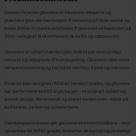
Duralex Picardie glassene er klassiske, elegante og
praktiske glas, der kan bruges til servering af både varme og
kolde drikke. En pakke indeholder 6 glas med en kapacitet på
20cl - velegnet til eksempelvis te, kaffe og cappuccino.
Glassene er udført i hærdet glas, hvilket gør dem utroligt
robuste og velegnede til hverdagsbrug. Glassene tåler store
temperaturudsving og kan både sættes i fryser og mikroovn.
Picardie blev designet i 1954 af franske Duralex, og glassene
har derfor mere end 65 år på bagen - et originalt, tidløst og
ikonisk design, der er kendt og elsket verden over - både på
kaffebarer, caféer og i private hjem.
Hærdningsprocessen gør glassene ekstremt holdbare - først
opvarmes de til 650 grader, hvorefter de hurtigt og pludseligt