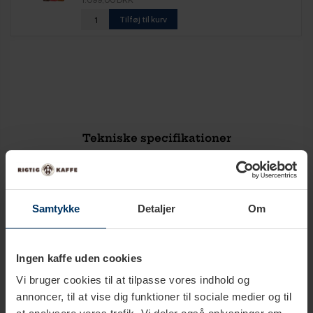
Tilføj til kurv
Tekniske specifikationer
Serie
Picardie
Samtykke
Detaljer
Om
Størrelse
20 cl
Ingen kaffe uden cookies
Farve
Gennemsigtig
Vi bruger cookies til at tilpasse vores indhold og
Materiale
Glas
annoncer, til at vise dig funktioner til sociale medier og til