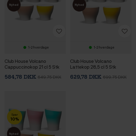
Nyhed
Nyhed
1-2 hverdage
1-2 hverdage
Club House Volcano
Club House Volcano
Cappuccinokop 21 cl 5 Stk
Lattekop 28,5 cl 5 Stk
584,78 DKK
629,78 DKK
649,75 DKK
699,75 DKK
Spar
10%
Nyhed