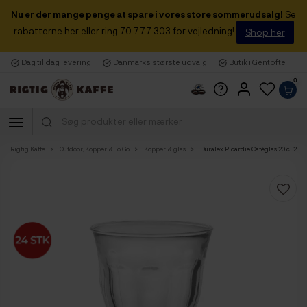
Nu er der mange penge at spare i vores store sommerudsalg!
Se
rabatterne her eller ring 70 777 303 for vejledning!
Shop her
Dag til dag levering
Danmarks største udvalg
Butik i Gentofte
0
Rigtig Kaffe
Outdoor, Kopper & To Go
Kopper & glas
Duralex Picardie Caféglas 20 cl 24 S