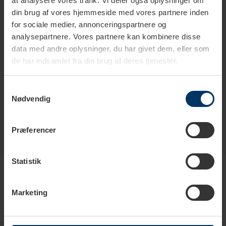
at analysere vores trafik. Vi deler også oplysninger om
Diameter
8,1 cm
din brug af vores hjemmeside med vores partnere inden
for sociale medier, annonceringspartnere og
Højde
8,4 cm
analysepartnere. Vores partnere kan kombinere disse
data med andre oplysninger, du har givet dem, eller som
Tåler opvaskemaskine
Ja
de har indsamlet fra din brug af deres tjenester.
Antal stk. kopper
24 stk.
Samtykkevalg
Nødvendig
Præferencer
Produkter i samme kategori
Statistik
Marketing
Spar
10%
Nyhed