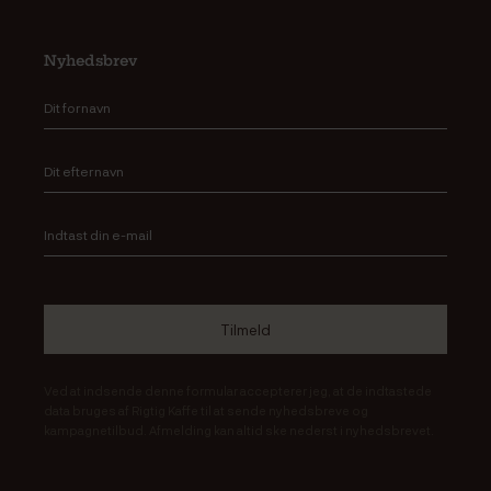
Nyhedsbrev
Ved at indsende denne formular accepterer jeg, at de indtastede
data bruges af Rigtig Kaffe til at sende nyhedsbreve og
kampagnetilbud. Afmelding kan altid ske nederst i nyhedsbrevet.