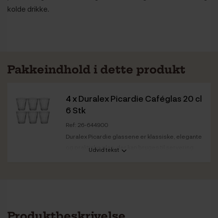
kolde drikke.
Pakkeindhold i dette produkt
4 x
Duralex Picardie Caféglas 20 cl
6 Stk
Ref: 26-644900
Duralex Picardie glassene er klassiske, elegante
og praktiske glas, der kan bruges til servering...
Udvid tekst
Farve
Gennemsigtig
Produktbeskrivelse