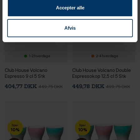
Accepter alle
Nyhed
Afvis
1-2 hverdage
2-4 hverdage
Club House Volcano
Club House Volcano Double
Espresso 9 cl 5 Stk
Espressokop 12,5 cl 5 Stk
404,77 DKK
449,78 DKK
449,75 DKK
499,75 DKK
Spar
Spar
10%
10%