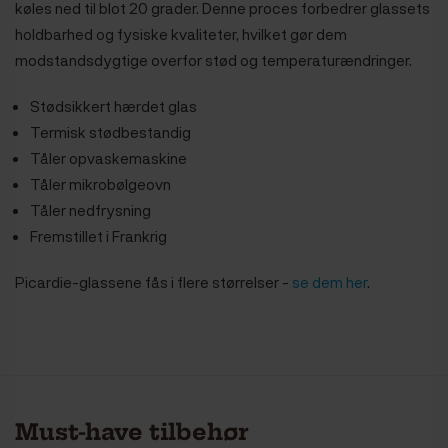
køles ned til blot 20 grader. Denne proces forbedrer glassets
holdbarhed og fysiske kvaliteter, hvilket gør dem
modstandsdygtige overfor stød og temperaturændringer.
Stødsikkert hærdet glas
Termisk stødbestandig
Tåler opvaskemaskine
Tåler mikrobølgeovn
Tåler nedfrysning
Fremstillet i Frankrig
Picardie-glassene fås i flere størrelser -
se dem her
.
Must-have tilbehør