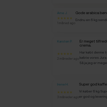
Gode arabica bø
Arne J.
Endnu en 6 kg sendi
1 måned ago
Er meget tilfreds med Rigtig Kaffe super
Karsten P.
crema.
Har købt denne t
købte vores Jura 
2 måneder ago
Så ja jeg er mege
Super god kaffe
Irene H.
Vi køber 6 kg Su
er god og levering
3 måneder ago