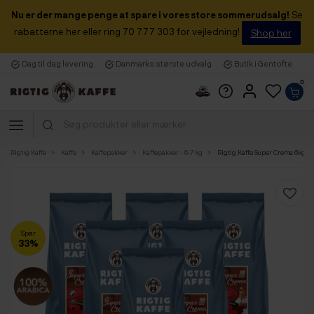
Nu er der mange penge at spare i vores store sommerudsalg!
Se
rabatterne her eller ring 70 777 303 for vejledning!
Shop her
Dag til dag levering
Danmarks største udvalg
Butik i Gentofte
0
Rigtig Kaffe
Kaffe
Kaffepakker
Kaffepakker - 6-7 kg
Rigtig Kaffe Super Crema 6kg H
Spar
33%