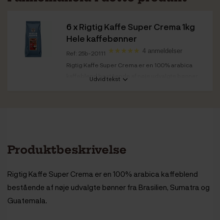
6 x
Rigtig Kaffe Super Crema 1kg
Hele kaffebønner
4 anmeldelser
Ref: 25b-20111
Rigtig Kaffe Super Crema er en 100% arabica
kaffeblend bestående af nøje udvalgte bønner
Udvid tekst
fra...
Kaffestyrke
Medium
Ristedato
Super Crema 1kg: 04.03.2026
Bedst før
Super Crema 1kg: 04.03.2028
Produktbeskrivelse
Rigtig Kaffe Super Crema er en 100% arabica kaffeblend
bestående af nøje udvalgte bønner fra Brasilien, Sumatra og
Guatemala.