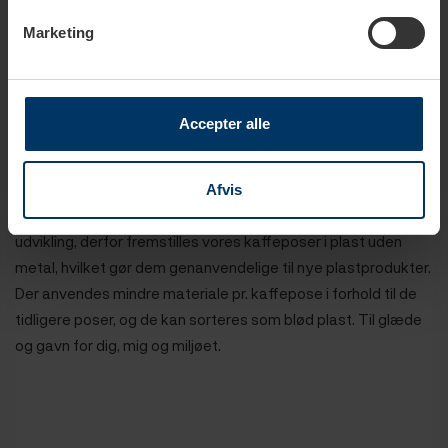
aroma over tid.
Marketing
Kaffen ristes i Danmark.
Accepter alle
Emballage
Afvis
Hos Rigtig Kaffe ønsker vi at være en del af den bæredygtige
udvikling, derfor fremstilles vores kaffeposer i plast uden
metal, hvilket gør dem genanvendelige til nye plastprodukter.
Der anvendes mindre materiale pr. kaffepose i forhold til de
tidligere poser, og de kan sorteres som blød plast. Til glæde
og gavn for dig, mig og miljøet.