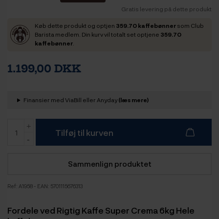
Gratis levering på dette produkt
Køb dette produkt og optjen
359.70 kaffebønner
som Club
Barista medlem. Din kurv vil totalt set optjene
359.70
kaffebønner
.
1.199,00 DKK
Finansier med ViaBill eller Anyday
(læs mere)
Tilføj til kurven
Sammenlign produktet
Ref:
A1958
- EAN: 5701115676313
Fordele ved Rigtig Kaffe Super Crema 6kg Hele