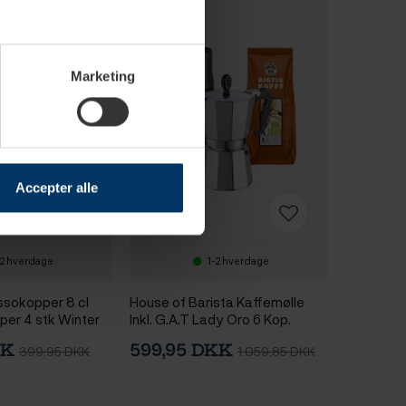
Marketing
Accepter alle
-2 hverdage
1-2 hverdage
essokopper 8 cl
House of Barista Kaffemølle
pper 4 stk Winter
Inkl. G.A.T Lady Oro 6 Kop.
mited Edition
Espressokande & 400g Kaffe
KK
599,95 DKK
399,95 DKK
1.059,85 DKK