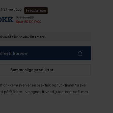
1-2 hverdage
Se butikslager
169,95 DKK
 DKK
Spar 50,00 DKK
 ViaBill eller Anyday
(læs mere)
ilføj til kurven
Sammenlign produktet
 drikkeflasken er en praktisk og funktionel flaske
på 0,6 liter - velegnet til vand, juice, iste, saft mm.