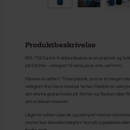
Produktbeskrivelse
RIG-TIG Catch-It drikkeflasken er en praktisk og fun
på 0,6 liter - velegnet til vand, juice, iste, saft mm.
Flasken er udført i Tritan plastik, som er et meget ro
velegnet til at have med på farten. Flasken er udstyr
det ekstra god at holde på. Nettet og flasken tåler fi
det er blevet snavset.
Låget er udført i plastik og udstyret med en nylonsno
snoren kan desuden hægtes fast på rygsækken eller
bedre greb.