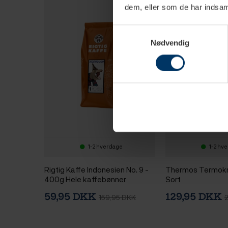
dem, eller som de har indsaml
Samtykkevalg
Nødvendig
1-2 hverdage
1-2 hv
Rigtig Kaffe Indonesien No. 9 -
Thermos Termokr
400g Hele kaffebønner
Sort
59,95 DKK
129,95 DKK
159,95 DKK