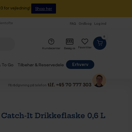
3 for vejledning!
Shop her
 Gentofte
FAQ
Ordbog
Log ind
0
Favoritter
Kundecenter
Besøg os
Erhverv
& To Go
Tilbehør & Reservedele
tlf. +45 70 777 303
Få rådgivning på telefon
Catch-It Drikkeflaske 0,6 L