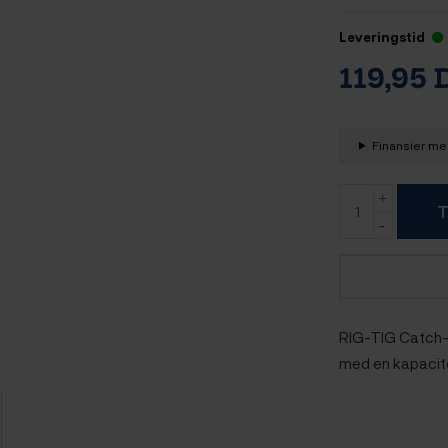
Leveringstid
119,95
Finansier med
T
RIG-TIG Catch-It
med en kapacitet 