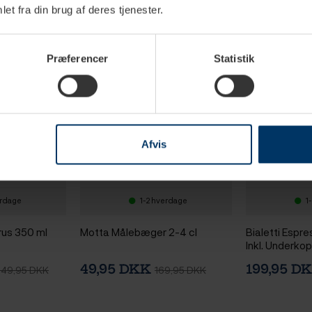
et fra din brug af deres tjenester.
Præferencer
Statistik
Afvis
erdage
1-2 hverdage
1
us 350 ml
Motta Målebæger 2-4 cl
Bialetti Espr
Inkl. Underko
Wonderland Li
49,95 DKK
199,95 D
249,95 DKK
169,95 DKK