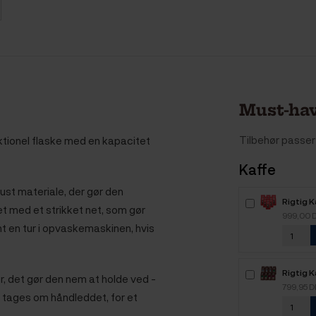
Must-hav
Tilbehør passer 
ktionel flaske med en kapacitet
Kaffe
bust materiale, der gør den
Rigtig 
et med et strikket net, som gør
Intenso
999,00 
kaffebø
nt en tur i opvaskemaskinen, hvis
Rigtig K
r, det gør den nem at holde ved -
Mixpakk
799,95 
 tages om håndleddet, for et