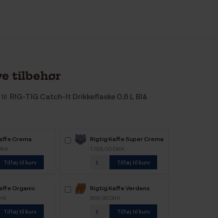
e tilbehør
til
RIG-TIG Catch-It Drikkeflaske 0,6 L Blå
Kaffe Crema
Rigtig Kaffe Super Crema
 6kg Hele
6kg Hele kaffebønner
DKK
1.199,00 DKK
nner
Tilføj til kurv
Tilføj til kurv
affe Organic
Rigtig Kaffe Verdens
e 4 Varianter
Kaffe - 9x400g
DKK
899,95 DKK
Tilføj til kurv
Tilføj til kurv