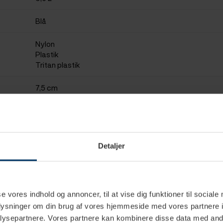
Blå
Nylon
Plastik
Tritan plastik
7,5 cm
24,5 cm
Detaljer
se vores indhold og annoncer, til at vise dig funktioner til sociale
oplysninger om din brug af vores hjemmeside med vores partnere i
ysepartnere. Vores partnere kan kombinere disse data med andr