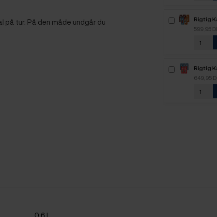
Rigtig 
kal på tur. På den måde undgår du
2,1kg H
599,95 
Rigtig 
2,5kg H
649,95 
0,6 L