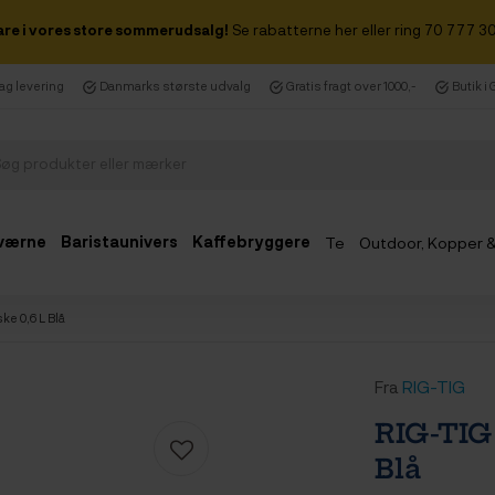
are i vores store sommerudsalg!
Se rabatterne her eller ring 70 777 30
dag levering
Danmarks største udvalg
Gratis fragt over 1000,-
Butik i
værne
Baristaunivers
Kaffebryggere
Te
Outdoor, Kopper 
Udsalg
ke 0,6 L Blå
Fra
RIG-TIG
RIG-TIG 
Blå