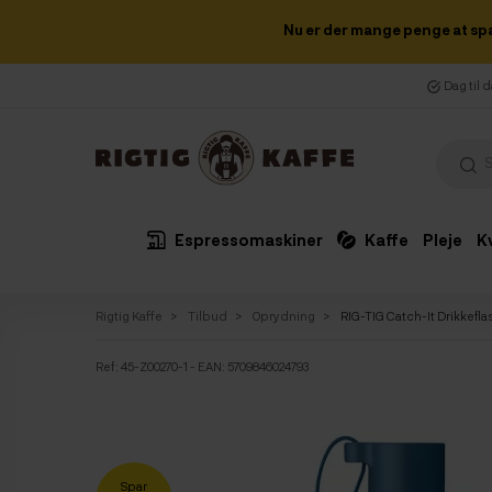
Nu er der mange penge at sp
Dag til 
Espressomaskiner
Kaffe
Pleje
K
Rigtig Kaffe
Tilbud
Oprydning
RIG-TIG Catch-It Drikkeflas
Ref:
45-Z00270-1
- EAN: 5709846024793
Spar