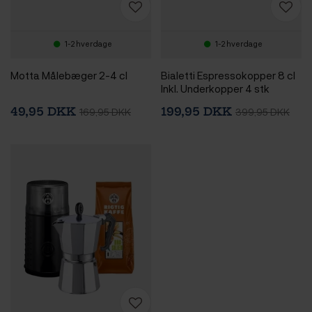
1-2 hverdage
1-2 hverdage
Motta Målebæger 2-4 cl
Bialetti Espressokopper 8 cl
Inkl. Underkopper 4 stk
Winter Wonderland Limited
49,95 DKK
199,95 DKK
169,95 DKK
399,95 DKK
Edition