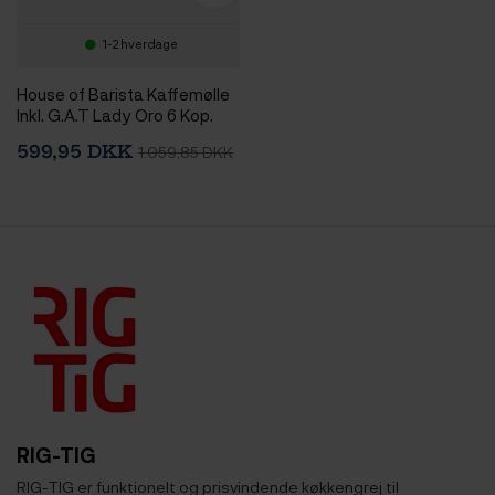
1-2 hverdage
House of Barista Kaffemølle
Inkl. G.A.T Lady Oro 6 Kop.
Espressokande & 400g
599,95 DKK
1.059,85 DKK
Kaffe
RIG-TIG
RIG-TIG er funktionelt og prisvindende køkkengrej til