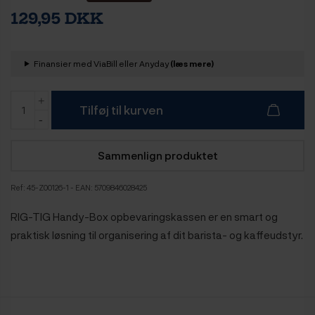
129,95 DKK
Finansier med ViaBill eller Anyday
(læs mere)
Tilføj til kurven
Sammenlign produktet
Ref:
45-Z00126-1
- EAN: 5709846028425
RIG-TIG Handy-Box opbevaringskassen er en smart og
praktisk løsning til organisering af dit barista- og kaffeudstyr.