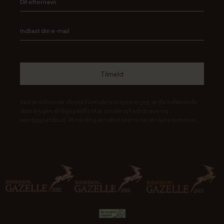
Ved at indsende denne formular accepterer jeg, at de indtastede
data bruges af Rigtig Kaffe til at sende nyhedsbreve og
kampagnetilbud. Afmelding kan altid ske nederst i nyhedsbrevet.