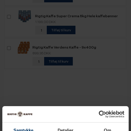
Rigtig Kaffe Super Crema 6kg Hele kaffebønner
1.199,00 DKK
Tilføj til kurv
Rigtig Kaffe Verdens Kaffe - 9x400g
899,95 DKK
Tilføj til kurv
Tekniske specifikationer
Samtykke
Detaljer
Om