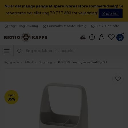
Nu er der mange penge at spare i vores store sommerudsalg!
Se
rabatterne her eller ring 70 777 303 for vejledning!
Shop her
Dag til dag levering
Danmarks største udvalg
Butik i Gentofte
0
Rigtig Kaffe
Tilbud
Oprydning
RIG-TIG Opbevaringskasse Small Lys Grå
Spar
35%