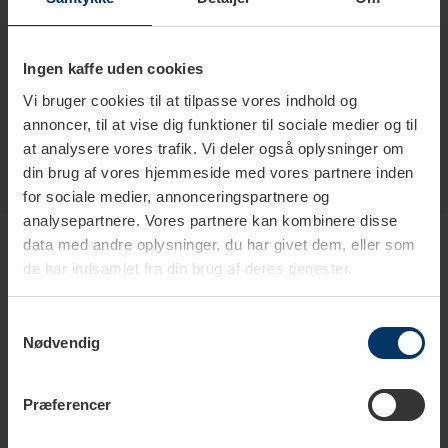
Farve
Grå
Materiale
ABS plastik
Ingen kaffe uden cookies
Vi bruger cookies til at tilpasse vores indhold og
annoncer, til at vise dig funktioner til sociale medier og til
at analysere vores trafik. Vi deler også oplysninger om
din brug af vores hjemmeside med vores partnere inden
for sociale medier, annonceringspartnere og
analysepartnere. Vores partnere kan kombinere disse
Produkter i samme kategori
data med andre oplysninger, du har givet dem, eller som
de har indsamlet fra din brug af deres tjenester.
Samtykkevalg
Nødvendig
Præferencer