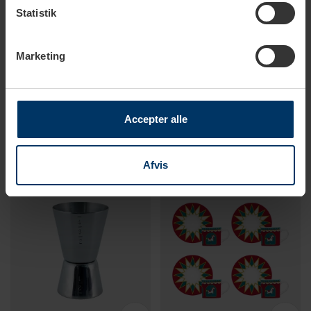
Statistik
Marketing
1-2 hverdage
1-2 hverdage
Rigtig Kaffe Indonesien No. 9
Thermos Termokrus 350 ml
- 400g Hele kaffebønner
Sort
Accepter alle
59,95 DKK
129,95 DKK
159,95 DKK
249,95 DKK
Afvis