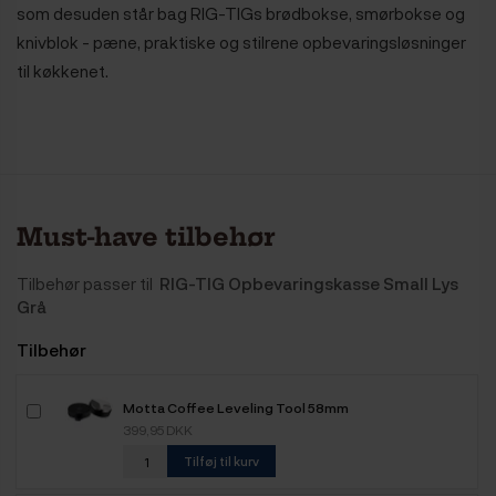
som desuden står bag RIG-TIGs brødbokse, smørbokse og
knivblok - pæne, praktiske og stilrene opbevaringsløsninger
til køkkenet.
Must-have tilbehør
Tilbehør passer til
RIG-TIG Opbevaringskasse Small Lys
Grå
Tilbehør
Motta Coffee Leveling Tool 58mm
399,95 DKK
Tilføj til kurv