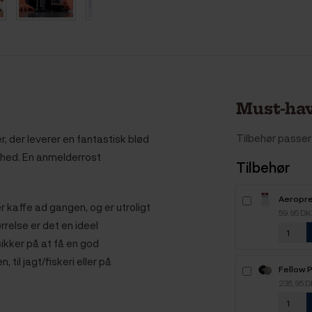
Must-hav
Tilbehør passer 
r, der leverer en fantastisk blød
rhed. En anmelderrost
Tilbehør
Aeropres
 kaffe ad gangen, og er utroligt
59,95 D
else er det en ideel
ikker på at få en god
il jagt/fiskeri eller på
Fellow 
235,95 