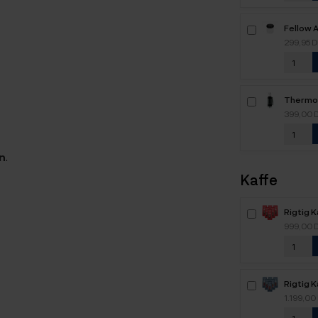
Fellow 
Kaffebe
299,95 
Thermo
Termofla
399,00 
en
.
Kaffe
Rigtig 
Intenso
999,00 
kaffebø
Rigtig 
6kg Hel
1.199,00