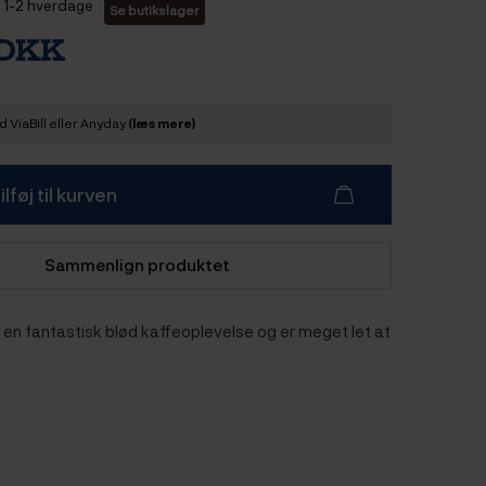
1-2 hverdage
Se butikslager
 DKK
 ViaBill eller Anyday
(læs mere)
ilføj til kurven
Sammenlign produktet
 en fantastisk blød kaffeoplevelse og er meget let at