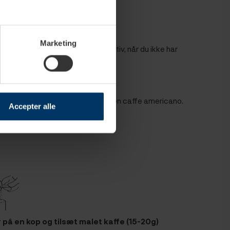
Marketing
 et fornuftig og billig alternativ, når du ikke har
kan tilføje ekstra vand for at få en caffe americano.
Accepter alle
og med den rette grovhed.
 på en kop og tilsæt malet kaffe (15-20g)