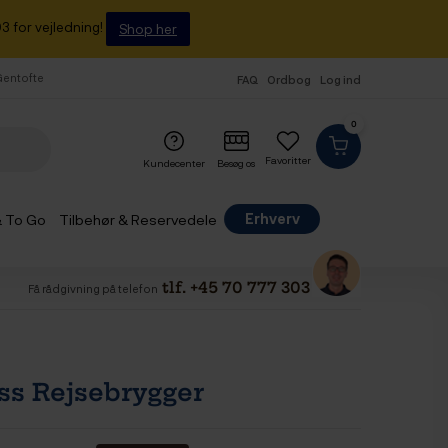
3 for vejledning!
Shop her
 Gentofte
FAQ
Ordbog
Log ind
0
Favoritter
Kundecenter
Besøg os
Erhverv
& To Go
Tilbehør & Reservedele
tlf. +45 70 777 303
Få rådgivning på telefon
ss Rejsebrygger