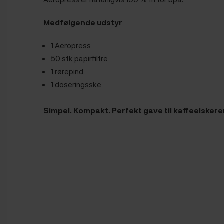
Medfølgende udstyr
1 Aeropress
50 stk papirfiltre
1 rørepind
1 doseringsske
Simpel. Kompakt. Perfekt gave til kaffeelsker