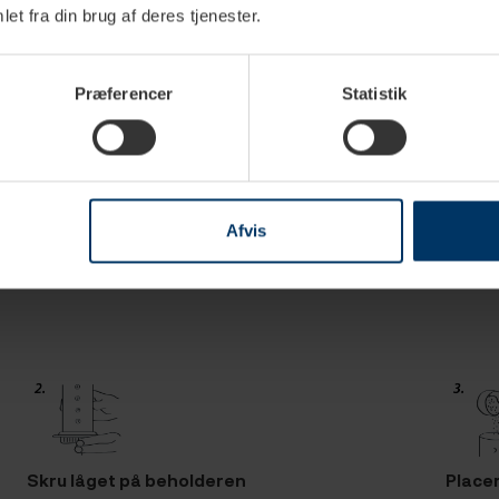
et fra din brug af deres tjenester.
ss bliver du temmelig sikkert overrasket.
Præferencer
Statistik
 og giver dig en god og cremet kaffe uden bitterhed. AeroPress er
tror. Du kan lave en stærk kaffe der minder om espresso, eller du 
Afvis
v dig frem og find din kombination med den rette mængde bønner 
Skru låget på beholderen
Placer