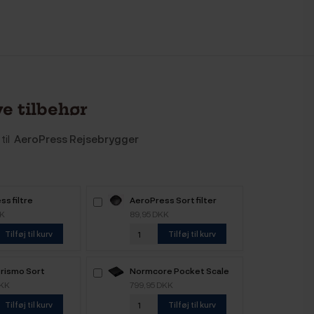
e tilbehør
til
AeroPress Rejsebrygger
s filtre
AeroPress Sort filter
KK
89,95 DKK
Tilføj til kurv
Tilføj til kurv
Prismo Sort
Normcore Pocket Scale
V3 Kaffevægt Sort
DKK
799,95 DKK
Tilføj til kurv
Tilføj til kurv