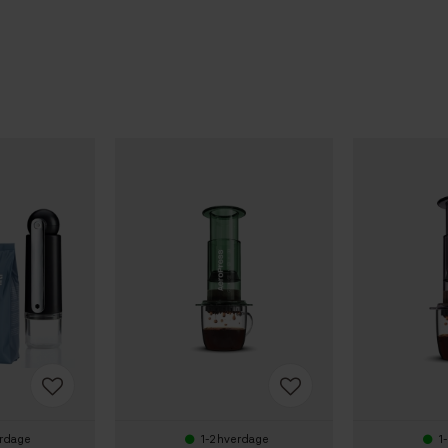
erdage
1-2 hverdage
1