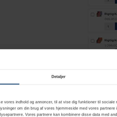
Rigtig 
2,8kg H
699,95 
Rigtig 
5,2kg H
1.099,0
Detaljer
e specifikationer
se vores indhold og annoncer, til at vise dig funktioner til sociale
oplysninger om din brug af vores hjemmeside med vores partnere i
ysepartnere. Vores partnere kan kombinere disse data med andr