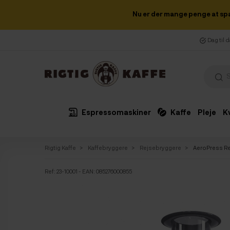
Nu er der mange penge at sp
Dag til 
Espressomaskiner
Kaffe
Pleje
K
Rigtig Kaffe
Kaffebryggere
Rejsebryggere
AeroPress R
Ref:
23-10001
- EAN: 085276000855