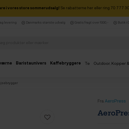
are i vores store sommerudsalg!
Se rabatterne her eller ring 70 777 30
dag levering
Danmarks største udvalg
Gratis fragt over 1000,-
Butik i
værne
Baristaunivers
Kaffebryggere
Te
Outdoor, Kopper 
Udsalg
ejsebrygger
Fra
AeroPress
AeroPre