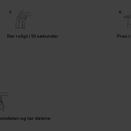
Rør roligt i 10 sekunder
Pres r
mmidelen og tør delene