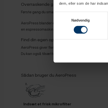
Overraskende god kaffe
dem, eller som de har indsaml
Første gang du smager en kop kaffe lavet på AeroPre
Samtykkevalg
Nødvendig
AeroPress blander espressobrygning med stempelkanden
en espressomaskine i nærheden.
Find din egen opskrift
AeroPress giver flere muligheder end man umiddelbart 
Du kan også tilsætte mælk og få en caffe latte. Prø
Sådan bruger du AeroPress
Indsæt et frisk mikrofilter