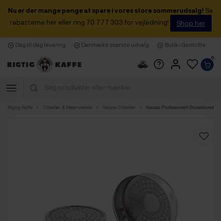
Nu er der mange penge at spare i vores store sommerudsalg!
Se
rabatterne her eller ring 70 777 303 for vejledning!
Shop her
Dag til dag levering
Danmarks største udvalg
Butik i Gentofte
0
Rigtig Kaffe
Tilbehør & Reservedele
Ascaso Tilbehør
Ascaso Professionelt Brusehoved