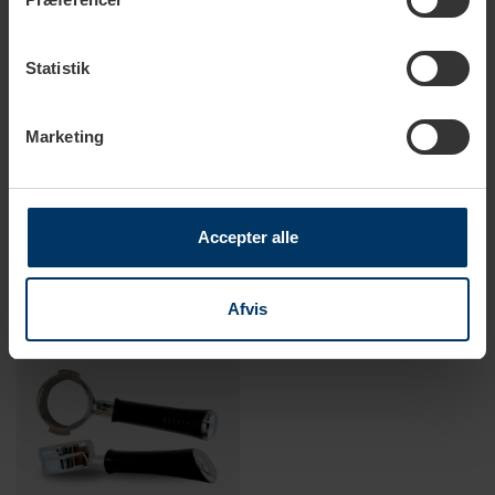
Statistik
2-4 hverdage
2-4 hverdage
Marketing
Ascaso Drainkit til Baby T
Ascaso Steamkit til Duo PID
1.999,00 DKK
1.499,00 DKK
Accepter alle
Afvis