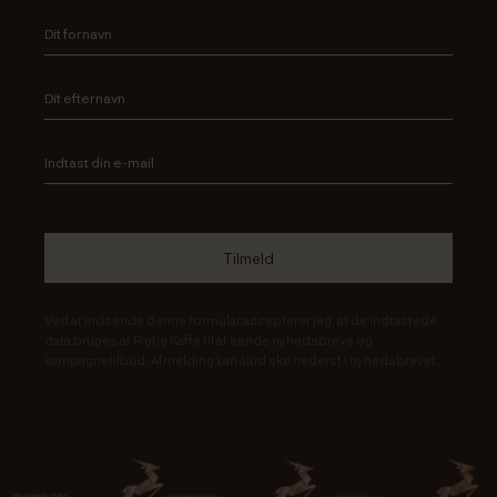
Ved at indsende denne formular accepterer jeg, at de indtastede
data bruges af Rigtig Kaffe til at sende nyhedsbreve og
kampagnetilbud. Afmelding kan altid ske nederst i nyhedsbrevet.