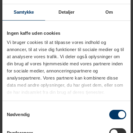
Samtykke
Detaljer
Om
Ingen kaffe uden cookies
1-2 hverdage
1-2 hverdage
Vi bruger cookies til at tilpasse vores indhold og
annoncer, til at vise dig funktioner til sociale medier og til
Ascaso Gruppepakning -
Ascaso Jet group til Baby T
at analysere vores trafik. Vi deler også oplysninger om
Baby T
din brug af vores hjemmeside med vores partnere inden
129,95 DKK
149,95 DKK
for sociale medier, annonceringspartnere og
analysepartnere. Vores partnere kan kombinere disse
data med andre oplysninger, du har givet dem, eller som
de har indsamlet fra din brug af deres tjenester.
Samtykkevalg
Nødvendig
Præferencer