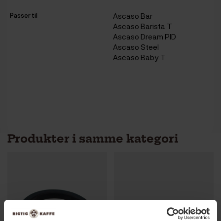
Passer til
Ascaso Bar
Ascaso Barista T
Ascaso Dream PID
Ascaso Steel
Ascaso Baby T
Produkter i samme kategori