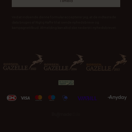
Ved at indsende denne formular accepterer jeg, at de indtastede
data bruges af Rigtig Kaffe til at sende nyhedsbreve og
kampagnetilbud. Afmelding kan altid ske nederst i nyhedsbrevet.