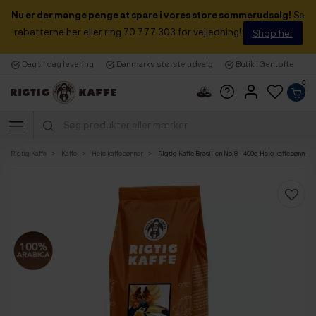
Nu er der mange penge at spare i vores store sommerudsalg!
Se
rabatterne her eller ring 70 777 303 for vejledning!
Shop her
Dag til dag levering
Danmarks største udvalg
Butik i Gentofte
0
Rigtig Kaffe
Kaffe
Hele kaffebønner
Rigtig Kaffe Brasilien No. 8 - 400g Hele kaffebønner