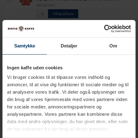
499,95 DKK
Tilføj til kurv
Rigtig Kaffe Mixpakke 2,5kg Hele kaffebønner
649,95 DKK
Samtykke
Detaljer
Om
Tilføj til kurv
Rigtig Kaffe Mixpakke 5,2kg Hele kaffebønner
Ingen kaffe uden cookies
1.099,00 DKK
Vi bruger cookies til at tilpasse vores indhold og
Tilføj til kurv
annoncer, til at vise dig funktioner til sociale medier og til
at analysere vores trafik. Vi deler også oplysninger om
din brug af vores hjemmeside med vores partnere inden
for sociale medier, annonceringspartnere og
analysepartnere. Vores partnere kan kombinere disse
Produktbeskrivelse
data med andre oplysninger, du har givet dem, eller som
de har indsamlet fra din brug af deres tjenester.