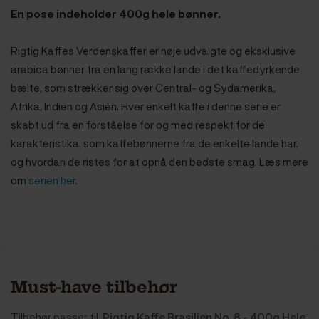
En pose indeholder 400g hele bønner.
Rigtig Kaffes Verdenskaffer er nøje udvalgte og eksklusive
arabica bønner fra en lang række lande i det kaffedyrkende
bælte, som strækker sig over Central- og Sydamerika,
Afrika, Indien og Asien. Hver enkelt kaffe i denne serie er
skabt ud fra en forståelse for og med respekt for de
karakteristika, som kaffebønnerne fra de enkelte lande har,
og hvordan de ristes for at opnå den bedste smag. Læs mere
om
serien her
.
Must-have tilbehør
Tilbehør passer til
Rigtig Kaffe Brasilien No. 8 - 400g Hele