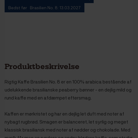
Bedst før Brasilien No. 8: 13.03.2027
Produktbeskrivelse
Rigtig Kaffe Brasilien No. 8 er en 100% arabica bestående af
udelukkende brasilianske peaberry bønner - en dejlig mild og
rund kaffe med en afdæmpet eftersmag.
Kaffen er mørkristet og har en dejlig let duft med noter af
nybagt rugbrød. Smagen er balanceret, let syrlig og meget
klassisk brasiliansk med noter af nødder og chokolade. Med
mælk får man en rundere og endnu blødere kaffe, som stadig