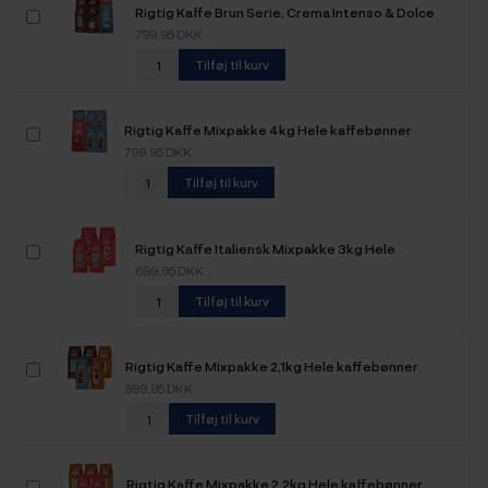
Rigtig Kaffe Brun Serie, Crema Intenso & Dolce
Crema Mixpakke 3,6kg Hele kaffebønner
799,95 DKK
Tilføj til kurv
Rigtig Kaffe Mixpakke 4kg Hele kaffebønner
799,95 DKK
Tilføj til kurv
Rigtig Kaffe Italiensk Mixpakke 3kg Hele
kaffebønner
699,95 DKK
Tilføj til kurv
Rigtig Kaffe Mixpakke 2,1kg Hele kaffebønner
599,95 DKK
Tilføj til kurv
Rigtig Kaffe Mixpakke 2,2kg Hele kaffebønner