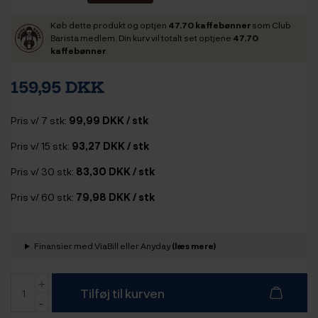
Køb dette produkt og optjen
47.70 kaffebønner
som Club
Barista medlem. Din kurv vil totalt set optjene
47.70
kaffebønner
.
159,95 DKK
Pris v/ 7 stk:
99,99 DKK / stk
Pris v/ 15 stk:
93,27 DKK / stk
Pris v/ 30 stk:
83,30 DKK / stk
Pris v/ 60 stk:
79,98 DKK / stk
Finansier med ViaBill eller Anyday
(læs mere)
Tilføj til kurven