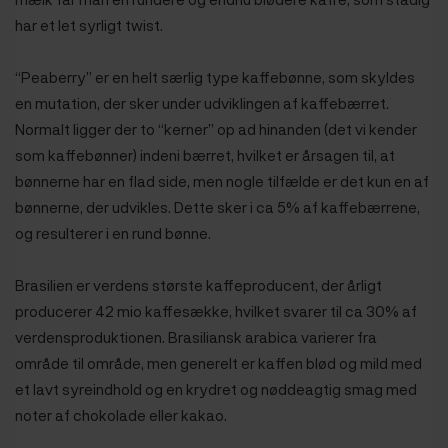
har et let syrligt twist.
“Peaberry” er en helt særlig type kaffebønne, som skyldes
en mutation, der sker under udviklingen af kaffebærret.
Normalt ligger der to “kerner” op ad hinanden (det vi kender
som kaffebønner) indeni bærret, hvilket er årsagen til, at
bønnerne har en flad side, men nogle tilfælde er det kun en af
bønnerne, der udvikles. Dette sker i ca 5% af kaffebærrene,
og resulterer i en rund bønne.
Brasilien er verdens største kaffeproducent, der årligt
producerer 42 mio kaffesække, hvilket svarer til ca 30% af
verdensproduktionen. Brasiliansk arabica varierer fra
område til område, men generelt er kaffen blød og mild med
et lavt syreindhold og en krydret og nøddeagtig smag med
noter af chokolade eller kakao.