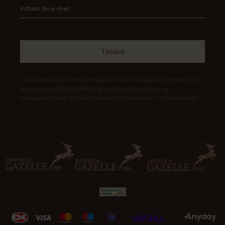
Ved at indsende denne formular accepterer jeg, at de indtastede
data bruges af Rigtig Kaffe til at sende nyhedsbreve og
kampagnetilbud. Afmelding kan altid ske nederst i nyhedsbrevet.