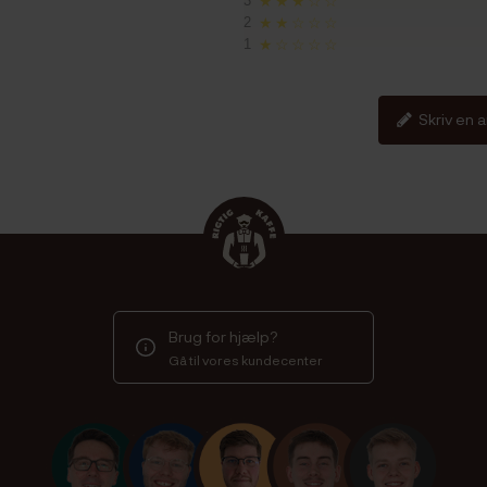
3
★★★☆☆
2
★★☆☆☆
1
★☆☆☆☆
Skriv en 
Brug for hjælp?
Gå til vores kundecenter