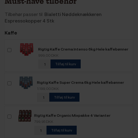
Must-have tilbehør
Tilbehør passer til
Bialetti Nøddeknækkeren
Espressokopper 4 Stk
Kaffe
Rigtig Kaffe Crema Intenso 6kg Hele kaffebønner
999,00 DKK
Tilføj til kurv
Rigtig Kaffe Super Crema 6kg Hele kaffebønner
1.199,00 DKK
Tilføj til kurv
Rigtig Kaffe Organic Mixpakke 4 Varianter
799,95 DKK
Tilføj til kurv