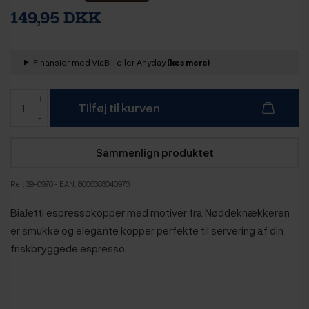
149,95 DKK
Finansier med ViaBill eller Anyday
(læs mere)
Tilføj til kurven
Sammenlign produktet
Ref:
39-0976
- EAN: 8006363040976
Bialetti espressokopper med motiver fra Nøddeknækkeren
er smukke og elegante kopper perfekte til servering af din
friskbryggede espresso.