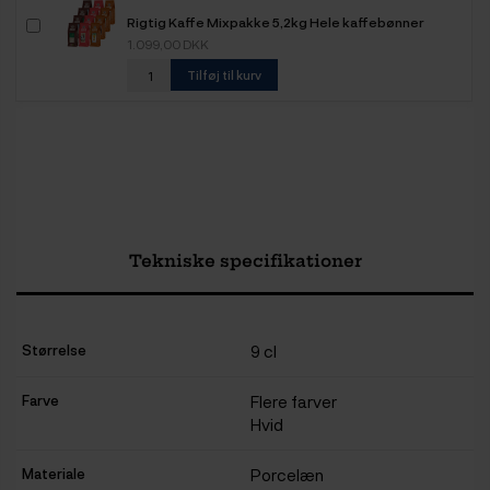
Rigtig Kaffe Mixpakke 5,2kg Hele kaffebønner
1.099,00 DKK
Tilføj til kurv
Tekniske specifikationer
Størrelse
9 cl
Farve
Flere farver
Hvid
Materiale
Porcelæn