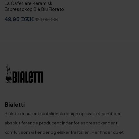
La Cafetiére Keramisk
Espressokop Blå Blu Fiorato
12 cl 1 Stk
49,95 DKK
129,95 DKK
Bialetti
Bialetti er autentisk italiensk design og kvalitet samt den
absolut førende producent indenfor espressokander til
komfur, som vi kender og elsker fra Italien. Her finder du et