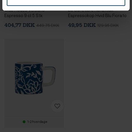
Club House Volcano
La Cafetiére Keramisk
Espresso 9 cl 5 Stk
Espressokop Hvid Blu Fiorato
12 cl 1 Stk
404,77 DKK
49,95 DKK
449,75 DKK
129,95 DKK
1-2 hverdage