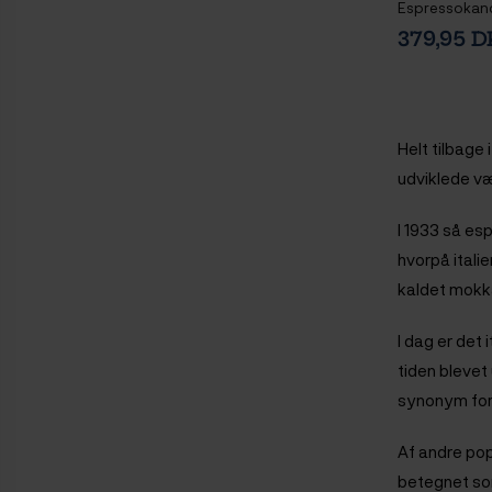
Espressokande
Perfetto Mok
379,95 
Malet Kaffe
Helt tilbage 
udviklede væ
I 1933 så e
hvorpå itali
kaldet mokk
I dag er det
tiden blevet
synonym for
Af andre pop
betegnet so