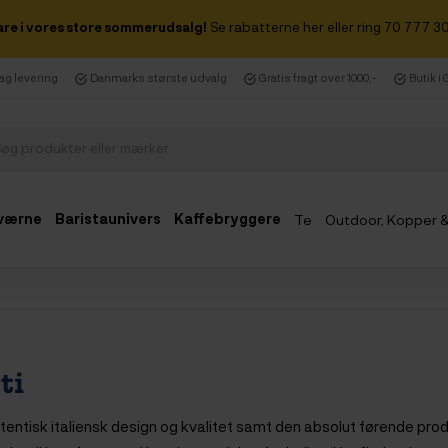
are i vores store sommerudsalg!
Se rabatterne her eller ring 70 777 30
dag levering
Danmarks største udvalg
Gratis fragt over 1000,-
Butik i
værne
Baristaunivers
Kaffebryggere
Te
Outdoor, Kopper 
Udsalg
ti
autentisk italiensk design og kvalitet samt den absolut førende pro