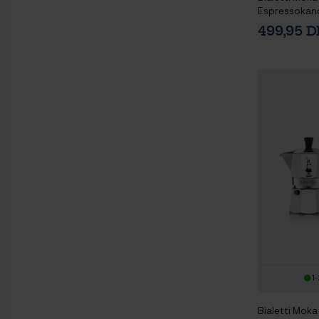
Espressokande
House Tulipa
499,95 
Underkop Mat 
1-
Bialetti Moka