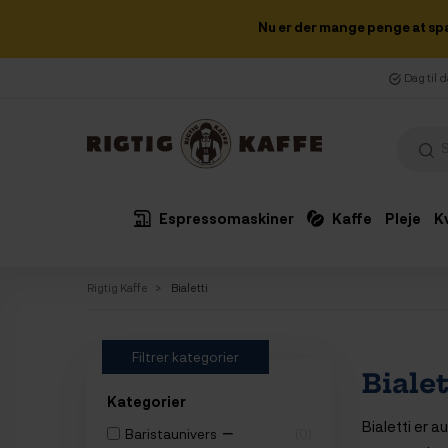
Nu er der mange penge at sp
Dag til 
Espressomaskiner
Kaffe
Pleje
K
Rigtig Kaffe
Bialetti
Filtrer kategorier
Bialet
Kategorier
Bialetti er 
−
Baristaunivers
0