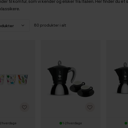
r til komfur, som vi kender og elsker fra Italien. Her finder du et s
klassikere.
80 produkter i alt
2 hverdage
1-2 hverdage