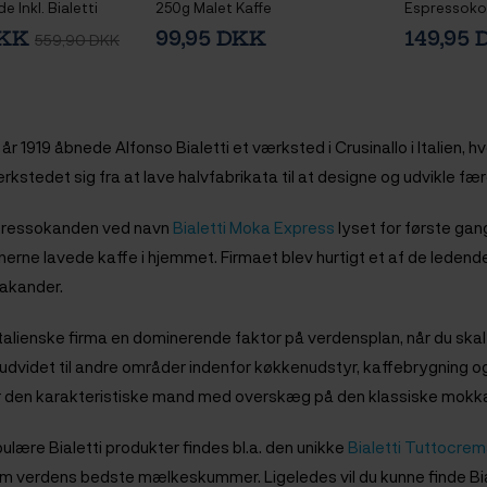
 Inkl. Bialetti
250g Malet Kaffe
Espressokop
a Nocciola 250g
Underkopper
DKK
99,95 DKK
149,95
559,90 DKK
i år 1919 åbnede Alfonso Bialetti et værksted i Crusinallo i Italien
rkstedet sig fra at lave halvfabrikata til at designe og udvikle fæ
spressokanden ved navn
Bialetti Moka Express
lyset for første ga
enerne lavede kaffe i hjemmet. Firmaet blev hurtigt et af de leden
akander.
 italienske firma en dominerende faktor på verdensplan, når du s
 udvidet til andre områder indenfor køkkenudstyr, kaffebrygning og 
 den karakteristiske mand med overskæg på den klassiske mokk
ulære Bialetti produkter findes bl.a. den unikke
Bialetti Tuttocr
m verdens bedste mælkeskummer. Ligeledes vil du kunne finde Bi