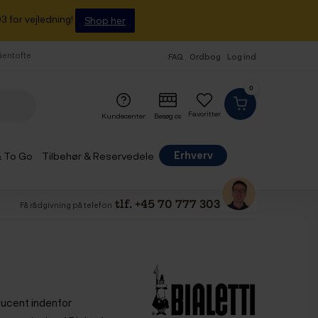
3 for vejledning!
Shop her
 Gentofte
FAQ
Ordbog
Log ind
0
Favoritter
Kundecenter
Besøg os
Erhverv
& To Go
Tilbehør & Reservedele
tlf. +45 70 777 303
Få rådgivning på telefon
ducent indenfor