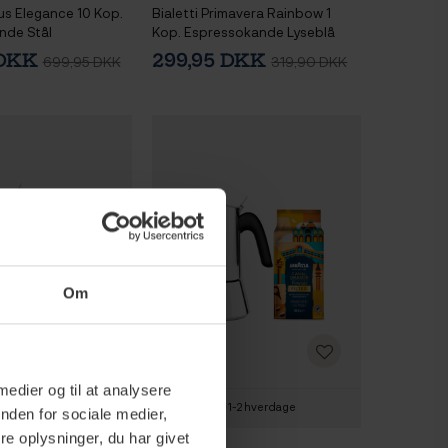
nus Elegance 10 Kop.
Bialetti Primavera Rainbow 1
nde Stål
Kop. Espressokande Lyseblå
Inkl. Lavazza Tales of Italy Canal
 DKK
299,95 DKK
699,95 DKK
319,90 DKK
Grande 226,8g Formalet kaffe
Om
 medier og til at analysere
1-2 hverdage
1-2 hverdage
nden for sociale medier,
e oplysninger, du har givet