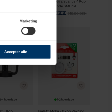
nus Elegance 6 Kop.
Bialetti Venus Elegance 4 Kop.
de Stål Inkl.
Espressokande Stål Inkl.
s of Italy Canal
Lavazza Tales of Italy Canal
 DKK
349,95 DKK
769,90 DKK
619,90 DKK
8g Formalet kaffe
Grande 226,8g Formalet kaffe
Marketing
Accepter alle
2-4 hverdage
1-2 hverdage
rt 3 Kop.
Bialetti Moka - 6 kop Pakning