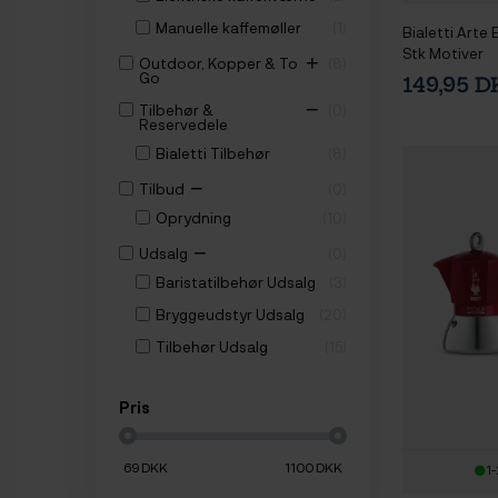
Manuelle kaffemøller
1
Bialetti Art
Stk Motiver
+
Outdoor, Kopper & To
8
Go
149,95 
−
Tilbehør &
0
Reservedele
Bialetti Tilbehør
8
−
Tilbud
0
Oprydning
10
−
Udsalg
0
Baristatilbehør Udsalg
3
Bryggeudstyr Udsalg
20
Tilbehør Udsalg
15
Pris
69
DKK
1100
DKK
1-