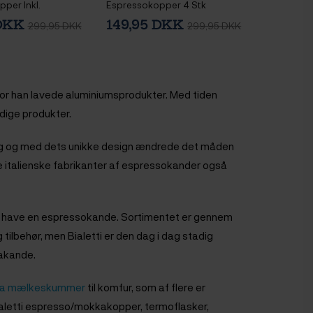
per Inkl.
Espressokopper 4 Stk
 2 stk 8 cl
 DKK
149,95 DKK
299,95 DKK
299,95 DKK
, hvor han lavede aluminiumsprodukter. Med tiden
rdige produkter.
ng og med dets unikke design ændrede det måden
de italienske fabrikanter af espressokander også
kal have en espressokande. Sortimentet er gennem
tilbehør, men Bialetti er den dag i dag stadig
akande.
ema mælkeskummer
til komfur, som af flere er
aletti espresso/mokkakopper, termoflasker,