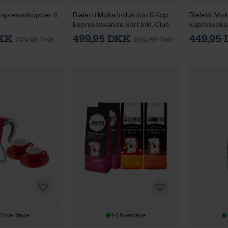
e Espressokopper 4
Bialetti Moka Induktion 6 Kop.
Bialetti Mo
Espressokande Sort Inkl. Club
Espressokan
House Tulipano Espresso m.
House Tulip
DKK
499,95 DKK
449,95
299,95 DKK
909,85 DKK
Underkop Mat Sort 7 cl 2 Stk
Underkop Ma
2 hverdage
1-2 hverdage