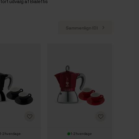
tort udvalg af Bialettis
Sammenlign (
0
)
1-2 hverdage
1-2 hverdage