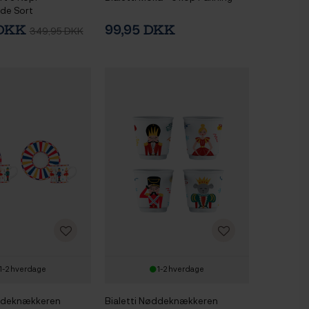
de Sort
 DKK
99,95 DKK
349,95 DKK
1-2 hverdage
1-2 hverdage
øddeknækkeren
Bialetti Nøddeknækkeren