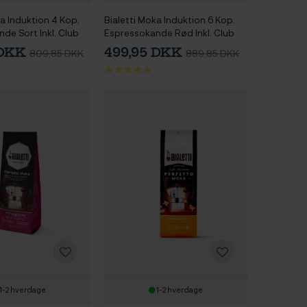
ka Induktion 4 Kop.
Bialetti Moka Induktion 6 Kop.
de Sort Inkl. Club
Espressokande Rød Inkl. Club
ano Espresso m.
House Tulipano Espresso m.
 DKK
499,95 DKK
809,85 DKK
889,85 DKK
t Sort 7 cl 2 Stk
Underkop Mat Rød 7 cl 2 Stk
1-2 hverdage
1-2 hverdage