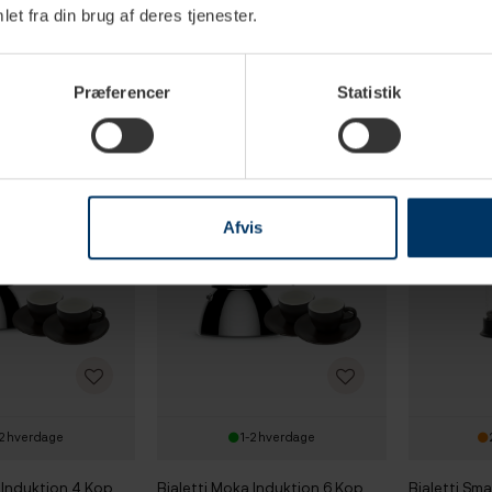
avera Rainbow 3
Bialetti Primavera Rainbow 6
Bialetti Ve
et fra din brug af deres tjenester.
okande Lyseblå
Kop. Espressokande Gul Inkl.
Espressokan
Tales of Italy Canal
Lavazza Tales of Italy Canal
Lavazza Tale
DKK
399,95 DKK
399,95
369,90 DKK
469,90 DKK
g Formalet kaffe
Grande 226,8g Formalet kaffe
Grande 226,
Præferencer
Statistik
Afvis
2 hverdage
1-2 hverdage
 Induktion 4 Kop.
Bialetti Moka Induktion 6 Kop.
Bialetti Sma