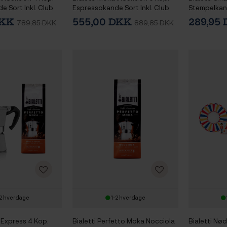
 Sort Inkl. Club
Espressokande Sort Inkl. Club
Stempelkan
no Espresso m.
House Tulipano Espresso m.
DKK
555,00 DKK
289,95
789,85 DKK
889,85 DKK
Brun 7 cl 2 Stk
Underkop Mat Brun 7 cl 2 Stk
2 hverdage
1-2 hverdage
 Express 4 Kop.
Bialetti Perfetto Moka Nocciola
Bialetti N