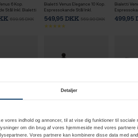
Venus 6 Kop.
Bialetti Venus Elegance 10 Kop.
Bialetti Ve
 Stål Inkl. Bialetti
Espressokande Stål Inkl.
Espressoka
a Classico Malet
Lavazza Tales of Italy Canal
DKK
549,95 DKK
499,95
699,95 DKK
569,90 DKK
Grande 226,8g Formalet kaffe
Detaljer
se vores indhold og annoncer, til at vise dig funktioner til sociale
4 hverdage
2-4 hverdage
oplysninger om din brug af vores hjemmeside med vores partnere i
ysepartnere. Vores partnere kan kombinere disse data med andr