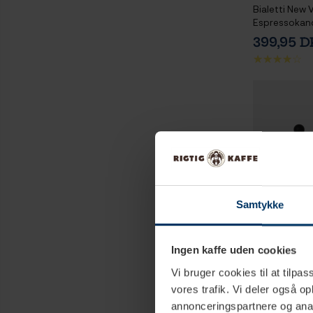
Bialetti New 
Espressokande
Perfetto Mok
399,95 
Kaffe 250g
Samtykke
Ingen kaffe uden cookies
Vi bruger cookies til at tilpas
2-
vores trafik. Vi deler også 
annonceringspartnere og anal