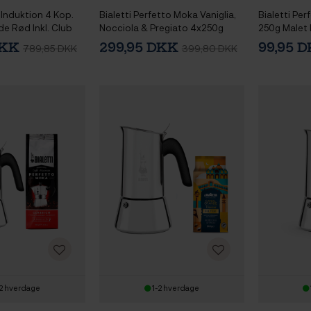
 Induktion 4 Kop.
Bialetti Perfetto Moka Vaniglia,
Bialetti Pe
e Rød Inkl. Club
Nocciola & Pregiato 4x250g
250g Malet 
no Espresso m.
Malet Kaffe
DKK
299,95 DKK
99,95 
789,85 DKK
399,80 DKK
 Rød 7 cl 2 Stk
2 hverdage
1-2 hverdage