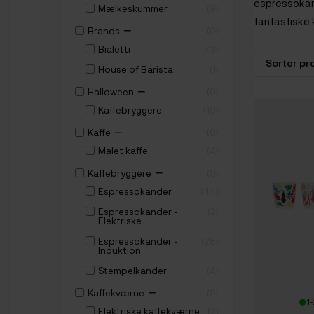
espressokande
Mælkeskummer
9
fantastiske 
−
Brands
0
Bialetti
73
House of Barista
1
−
Halloween
0
Kaffebryggere
10
−
Kaffe
0
Malet kaffe
4
−
Kaffebryggere
0
Espressokander
44
Espressokander -
2
Elektriske
Espressokander -
28
Induktion
Stempelkander
4
−
Kaffekværne
0
1-
Elektriske kaffekværne
2