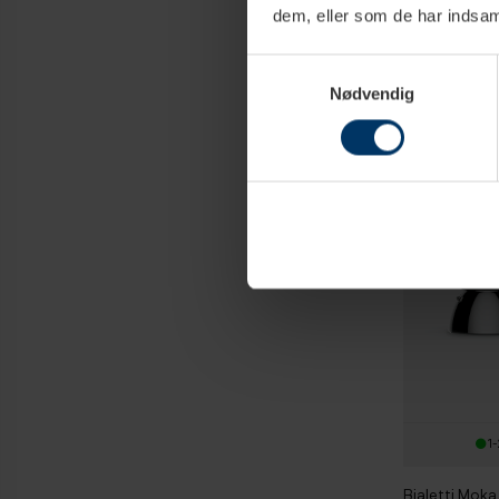
Bialetti Prim
dem, eller som de har indsaml
Kop. Espress
Inkl. Lavazza 
349,95 
Samtykkevalg
Grande 226,8
Nødvendig
1-
Bialetti Moka