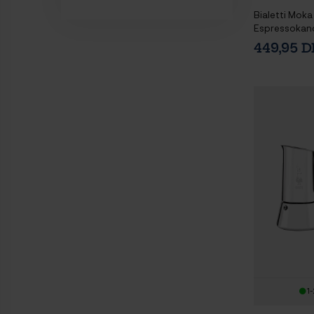
Bialetti Moka
Espressokand
House Tulipa
449,95 
Underkop Mat
1-