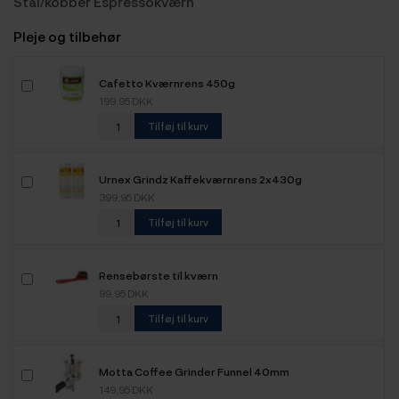
Stål/kobber Espressokværn
Pleje og tilbehør
Cafetto Kværnrens 450g
199,95 DKK
Tilføj til kurv
Urnex Grindz Kaffekværnrens 2x430g
399,95 DKK
Tilføj til kurv
Rensebørste til kværn
99,95 DKK
Tilføj til kurv
Motta Coffee Grinder Funnel 40mm
149,95 DKK