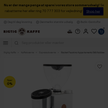
Nu er der mange penge at spare i vores store sommerudsalg!
Se
rabatterne her eller ring 70 777 303 for vejledning!
Shop her
Dag til dag levering
Danmarks største udvalg
Butik i Gentofte
0
Rigtig Kaffe
Kaffekværne
Espressokværne
Rocket Faustino Appartamento Stål/kobber E
Spar
0%