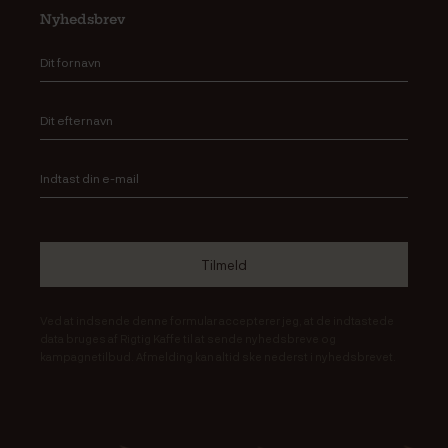
Nyhedsbrev
Ved at indsende denne formular accepterer jeg, at de indtastede
data bruges af Rigtig Kaffe til at sende nyhedsbreve og
kampagnetilbud. Afmelding kan altid ske nederst i nyhedsbrevet.