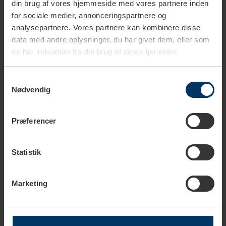
din brug af vores hjemmeside med vores partnere inden
for sociale medier, annonceringspartnere og
analysepartnere. Vores partnere kan kombinere disse
data med andre oplysninger, du har givet dem, eller som
Tekniske specifikationer
de har indsamlet fra din brug af deres tjenester.
Samtykkevalg
Serie
Rocket Faustino
Nødvendig
Bønnebeholder
320 g
Præferencer
Omdrejninger per minut
1380
Statistik
Materiale krop
Rustfrit stål
Materiale bønnebeholder
Plastik
Marketing
Produktionskapacitet
Espresso: 1,38 g/s
Display
Touchskærm