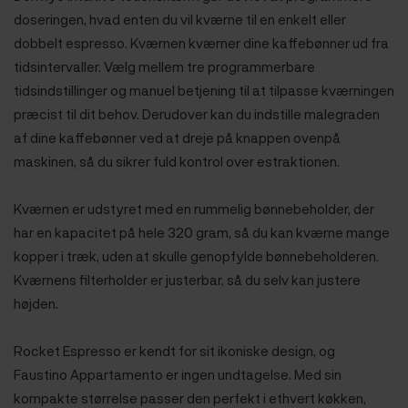
doseringen, hvad enten du vil kværne til en enkelt eller
dobbelt espresso. Kværnen kværner dine kaffebønner ud fra
tidsintervaller. Vælg mellem tre programmerbare
tidsindstillinger og manuel betjening til at tilpasse kværningen
præcist til dit behov. Derudover kan du indstille malegraden
af dine kaffebønner ved at dreje på knappen ovenpå
maskinen, så du sikrer fuld kontrol over estraktionen.
Kværnen er udstyret med en rummelig bønnebeholder, der
har en kapacitet på hele 320 gram, så du kan kværne mange
kopper i træk, uden at skulle genopfylde bønnebeholderen.
Kværnens filterholder er justerbar, så du selv kan justere
højden.
Rocket Espresso er kendt for sit ikoniske design, og
Faustino Appartamento er ingen undtagelse. Med sin
kompakte størrelse passer den perfekt i ethvert køkken,