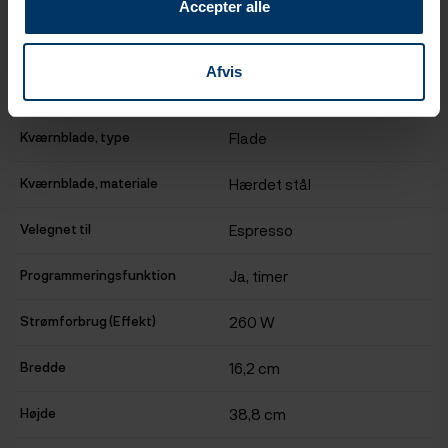
Accepter alle
Farve front / kabinet
Chrome
Afvis
Kværnblade, størrelse
50 mm.
Kværnblade, type
Flade
Kværnblade, materiale
Hærdet stål
Velegnet til
Espresso
Programmeringsfunktion
Ja, timer
Strømforbrug (Effekt)
260 W
Bredde
16,2 cm
Højde
38,8 cm