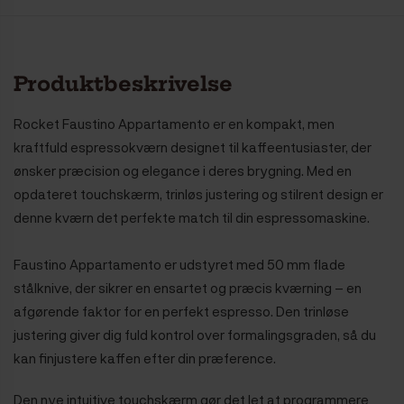
Produktbeskrivelse
Rocket Faustino Appartamento er en kompakt, men
kraftfuld espressokværn designet til kaffeentusiaster, der
ønsker præcision og elegance i deres brygning. Med en
opdateret touchskærm, trinløs justering og stilrent design er
denne kværn det perfekte match til din espressomaskine.
Faustino Appartamento er udstyret med 50 mm flade
stålknive, der sikrer en ensartet og præcis kværning – en
afgørende faktor for en perfekt espresso. Den trinløse
justering giver dig fuld kontrol over formalingsgraden, så du
kan finjustere kaffen efter din præference.
Den nye intuitive touchskærm gør det let at programmere