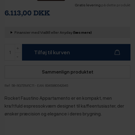
Gratis levering
på dette produkt
6.113,00 DKK
Finansier med ViaBill eller Anyday
(læs mere)
Tilføj til kurven
Sammenlign produktet
Ref:
58-RG731M1C11
- EAN: 8345980542945
Rocket Faustino Appartamento er en kompakt, men
kraftfuld espressokværn designet til kaffeentusiaster, der
ønsker præcision og elegance i deres brygning.