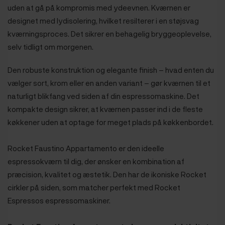
uden at gå på kompromis med ydeevnen. Kværnen er
designet med lydisolering, hvilket resilterer i en støjsvag
kværningsproces. Det sikrer en behagelig bryggeoplevelse,
selv tidligt om morgenen.
Den robuste konstruktion og elegante finish – hvad enten du
vælger sort, krom eller en anden variant – gør kværnen til et
naturligt blikfang ved siden af din espressomaskine. Det
kompakte design sikrer, at kværnen passer ind i de fleste
køkkener uden at optage for meget plads på køkkenbordet.
Rocket Faustino Appartamento er den ideelle
espressokværn til dig, der ønsker en kombination af
præcision, kvalitet og æstetik. Den har de ikoniske Rocket
cirkler på siden, som matcher perfekt med Rocket
Espressos espressomaskiner.