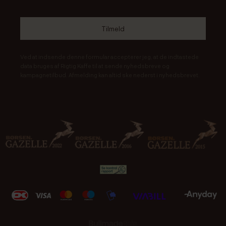
Ved at indsende denne formular accepterer jeg, at de indtastede
data bruges af Rigtig Kaffe til at sende nyhedsbreve og
kampagnetilbud. Afmelding kan altid ske nederst i nyhedsbrevet.