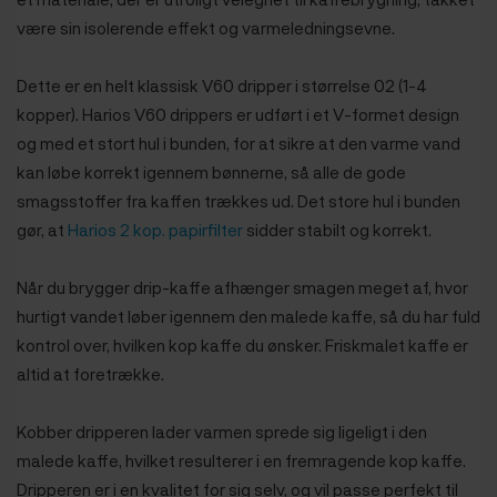
være sin isolerende effekt og varmeledningsevne.
Dette er en helt klassisk V60 dripper i størrelse 02 (1-4
kopper). Harios V60 drippers er udført i et V-formet design
og med et stort hul i bunden, for at sikre at den varme vand
kan løbe korrekt igennem bønnerne, så alle de gode
smagsstoffer fra kaffen trækkes ud. Det store hul i bunden
gør, at
Harios 2 kop. papirfilter
sidder stabilt og korrekt.
Når du brygger drip-kaffe afhænger smagen meget af, hvor
hurtigt vandet løber igennem den malede kaffe, så du har fuld
kontrol over, hvilken kop kaffe du ønsker. Friskmalet kaffe er
altid at foretrække.
Kobber dripperen lader varmen sprede sig ligeligt i den
malede kaffe, hvilket resulterer i en fremragende kop kaffe.
Dripperen er i en kvalitet for sig selv, og vil passe perfekt til