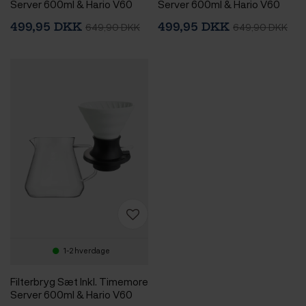
Server 600ml & Hario V60
Server 600ml & Hario V60
Immersion Switch Dripper
Immersion Switch Dripper
499,95 DKK
499,95 DKK
649,90 DKK
649,90 DKK
Keramik 2 Kop. Turkis & 100
Keramik 2 Kop. Pink & 100
stk. Filtre
stk. Filtre
1-2 hverdage
Filterbryg Sæt Inkl. Timemore
Server 600ml & Hario V60