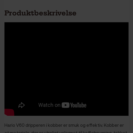
Produktbeskrivelse
Hario V60 dripperen i kobber er smuk og effektiv. Kobber er
et materiale, der er utroligt velegnet til kaffebrygning, takket