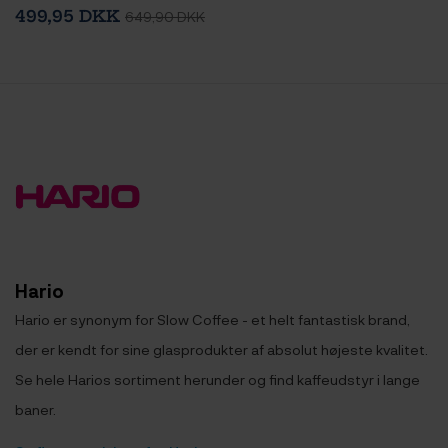
Immersion Switch Dripper
499,95 DKK
649,90 DKK
Keramik 2 Kop. Hvid & 100
stk. Filtre
Hario
Hario er synonym for Slow Coffee - et helt fantastisk brand,
der er kendt for sine glasprodukter af absolut højeste kvalitet.
Se hele Harios sortiment herunder og find kaffeudstyr i lange
baner.