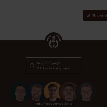
Skriv en 
Brug for hjælp?
Gå til vores kundecenter
Ring til kundeservice (10-16)