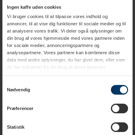
Ingen kaffe uden cookies
Tilføj medium/fint malet kaffe og ryst dripperen let, så
Vi bruger cookies til at tilpasse vores indhold og
kaffen fordeles jævnt
annoncer, til at vise dig funktioner til sociale medier og til
at analysere vores trafik. Vi deler også oplysninger om
Hæld langsomt varmt vand over kaffen, så den bliver
din brug af vores hjemmeside med vores partnere inden
fugtig (hæld fra midten og udad med cirkulære
for sociale medier, annonceringspartnere og
bevægelser)
analysepartnere. Vores partnere kan kombinere disse
data med andre oplysninger, du har givet dem, eller som
Vent ca 30 sekunder og hæld mere vand over
de har indsamlet fra din brug af deres tjenester.
Fortsæt med langsomt at hælde vand over
Samtykkevalg
Nødvendig
En brygning tager ca 3 minutter
Den medfølgende måleske kan rumme ca 12g kaffe
Præferencer
svarende til 1 kop kaffe (120 ml).
Statistik