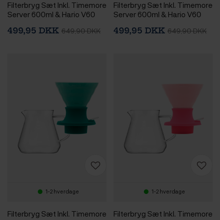
Filterbryg Sæt Inkl. Timemore
Filterbryg Sæt Inkl. Timemore
Server 600ml & Hario V60
Server 600ml & Hario V60
Immersion Switch Dripper
Immersion Switch Dripper
499,95 DKK
499,95 DKK
649,90 DKK
649,90 DKK
Keramik 2 Kop. Sort & 100
Keramik 2 Kop. Jasmin Hvid &
stk. Filtre
100 stk. Filtre
1-2 hverdage
1-2 hverdage
Filterbryg Sæt Inkl. Timemore
Filterbryg Sæt Inkl. Timemore