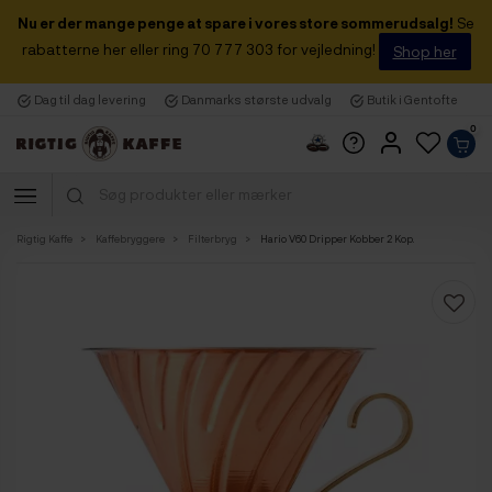
Nu er der mange penge at spare i vores store sommerudsalg!
Se
rabatterne her eller ring 70 777 303 for vejledning!
Shop her
Dag til dag levering
Danmarks største udvalg
Butik i Gentofte
0
Rigtig Kaffe
Kaffebryggere
Filterbryg
Hario V60 Dripper Kobber 2 Kop.