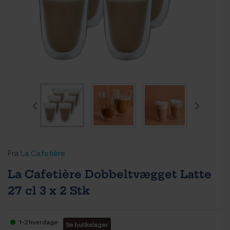
Fra
La Cafetière
La Cafetière Dobbeltvægget Latte
27 cl 3 x 2 Stk
1-2 hverdage
Se butikslager