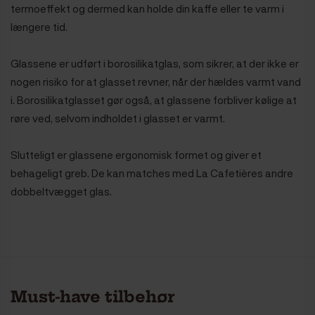
termoeffekt og dermed kan holde din kaffe eller te varm i
længere tid.
Glassene er udført i borosilikatglas, som sikrer, at der ikke er
nogen risiko for at glasset revner, når der hældes varmt vand
i. Borosilikatglasset gør også, at glassene forbliver kølige at
røre ved, selvom indholdet i glasset er varmt.
Slutteligt er glassene ergonomisk formet og giver et
behageligt greb. De kan matches med La Cafetières andre
dobbeltvægget glas.
Must-have tilbehør