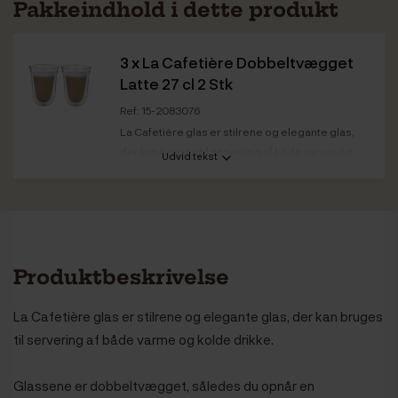
Pakkeindhold i dette produkt
3 x
La Cafetière Dobbeltvægget
Latte 27 cl 2 Stk
Ref: 15-2083076
La Cafetière glas er stilrene og elegante glas,
der kan bruges til servering af både varme og...
Udvid tekst
Farve
Gennemsigtig
Produktbeskrivelse
La Cafetière glas er stilrene og elegante glas, der kan bruges
til servering af både varme og kolde drikke.
Glassene er dobbeltvægget, således
du opnår en