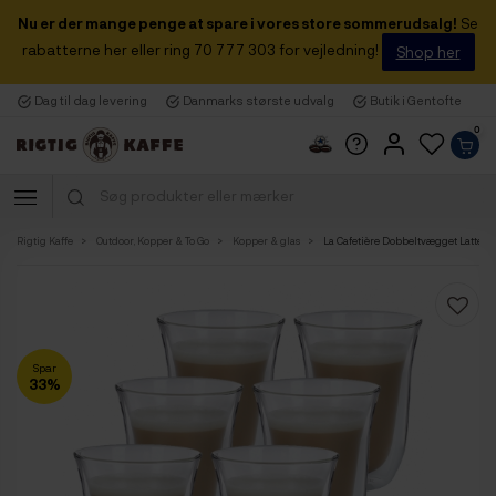
Nu er der mange penge at spare i vores store sommerudsalg!
Se
rabatterne her eller ring 70 777 303 for vejledning!
Shop her
Dag til dag levering
Danmarks største udvalg
Butik i Gentofte
0
Rigtig Kaffe
Outdoor, Kopper & To Go
Kopper & glas
La Cafetière Dobbeltvægget Latte 27 c
Spar
33%