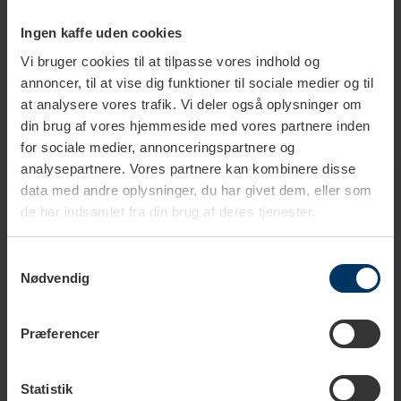
Tåler opvaskemaskine
Ja
Ingen kaffe uden cookies
Vi bruger cookies til at tilpasse vores indhold og
annoncer, til at vise dig funktioner til sociale medier og til
at analysere vores trafik. Vi deler også oplysninger om
din brug af vores hjemmeside med vores partnere inden
for sociale medier, annonceringspartnere og
Produkter i samme kategori
analysepartnere. Vores partnere kan kombinere disse
data med andre oplysninger, du har givet dem, eller som
de har indsamlet fra din brug af deres tjenester.
Samtykkevalg
Spar
10%
Nødvendig
Nyhed
Nyhed
Præferencer
Statistik