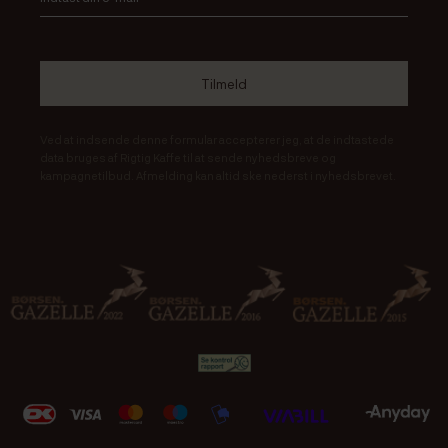
Ved at indsende denne formular accepterer jeg, at de indtastede
data bruges af Rigtig Kaffe til at sende nyhedsbreve og
kampagnetilbud. Afmelding kan altid ske nederst i nyhedsbrevet.