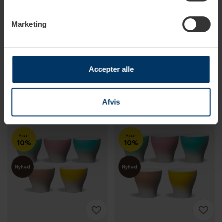
Marketing
1-2 hverdage
2-4 hverdage
Club House Volcano
Club House Volcano Double
Espresso 9 cl 5 Stk
Espressokop 12,5 cl 5 Stk
Accepter alle
404,77 DKK
449,78 DKK
449,75 DKK
499,75 DKK
Afvis
Spar
Spar
10%
10%
Nyhed
Nyhed