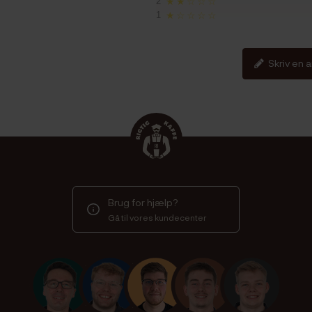
2
★★☆☆☆
1
★☆☆☆☆
Skriv en 
Brug for hjælp?
Gå til vores kundecenter