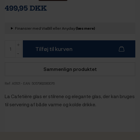
499,95 DKK
Finansier med ViaBill eller Anyday
(læs mere)
Tilføj til kurven
Sammenlign produktet
Ref:
A5101
- EAN: 5057982083076
La Cafetière glas er stilrene og elegante glas, der kan bruges
til servering af både varme og kolde drikke.