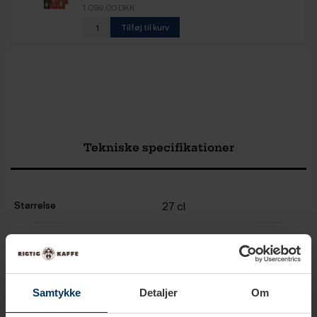
1.099,00 DKK
Tilføj til kurv
Tekniske specifikationer
Størrelse
27 cl
Farve
Gennemsigtig
Dobbeltvægget
Ja
Samtykke
Detaljer
Om
Materiale
Borosilikatglas