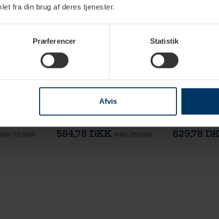
et fra din brug af deres tjenester.
Nyhed
Nyhed
Præferencer
Statistik
erdage
1-2 hverdage
1
Afvis
no Double
Club House Volcano
Club House V
cl 5 Stk
Cappuccinokop 21 cl 5 Stk
28,5 cl 5 Stk
584,78 DKK
629,78 D
499,75 DKK
649,75 DKK