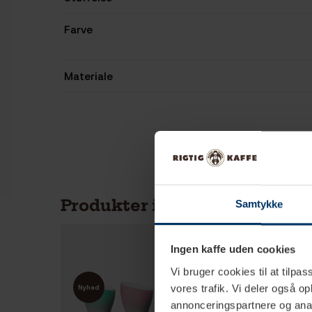
Farve
Materiale
Produkter i samme kategori
Samtykke
Ingen kaffe uden cookies
Vi bruger cookies til at tilpas
Spar
vores trafik. Vi deler også 
Nyhed
10%
annonceringspartnere og anal