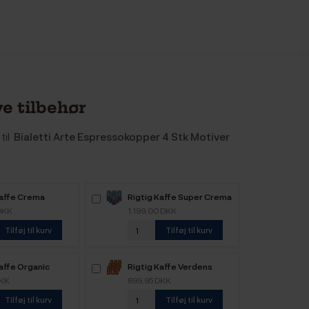
e tilbehør
til
Bialetti Arte Espressokopper 4 Stk Motiver
Kaffe Crema
Rigtig Kaffe Super Crema
 6kg Hele
6kg Hele kaffebønner
DKK
1.199,00 DKK
nner
Tilføj til kurv
Tilføj til kurv
affe Organic
Rigtig Kaffe Verdens
e 4 Varianter
Kaffe - 9x400g
DKK
899,95 DKK
Tilføj til kurv
Tilføj til kurv