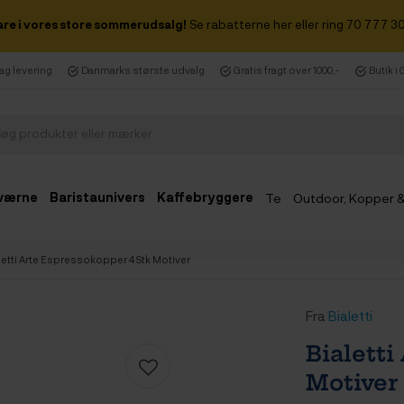
are i vores store sommerudsalg!
Se rabatterne her eller ring 70 777 30
dag levering
Danmarks største udvalg
Gratis fragt over 1000,-
Butik i
værne
Baristaunivers
Kaffebryggere
Te
Outdoor, Kopper 
Udsalg
letti Arte Espressokopper 4 Stk Motiver
Fra
Bialetti
Bialetti
Motiver