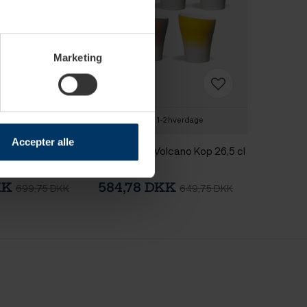
Nyhed
Marketing
-2 hverdage
1-2 hverdage
Accepter alle
olcano Lattekop
Club House Volcano Kop 26,5 cl
5 Stk
KK
584,78 DKK
699,75 DKK
649,75 DKK