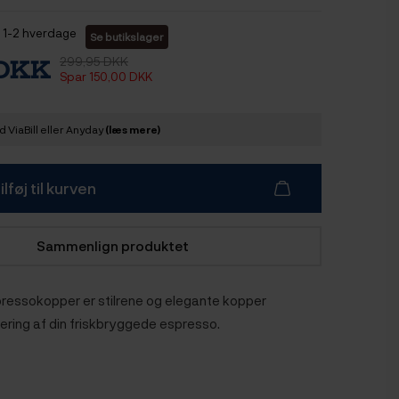
1-2 hverdage
Se butikslager
299,95 DKK
 DKK
Spar 150,00 DKK
 ViaBill eller Anyday
(læs mere)
ilføj til kurven
Sammenlign produktet
spressokopper er stilrene og elegante kopper
vering af din friskbryggede espresso.