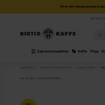
Nu er der mange penge at sp
Dag til 
Espressomaskiner
Kaffe
Pleje
K
Rigtig Kaffe
Outdoor, Kopper & To Go
Kopper & glas
Bia
Ref:
39-0544
- EAN: 8002617022699
Spar