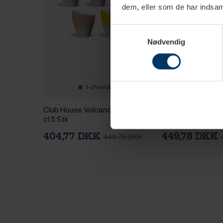
dem, eller som de har indsaml
Nyhed
Samtykkevalg
Nødvendig
1-2 hverdage
2-4 hv
Club House Volcano Espresso 9
Club House Volca
cl 5 Stk
Espressokop 12,5 
404,77 DKK
449,78 DKK
449,75 DKK