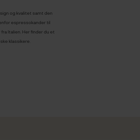
design og kvalitet samt den
enfor espressokander til
ra Italien. Her finder du et
iske klassikere.