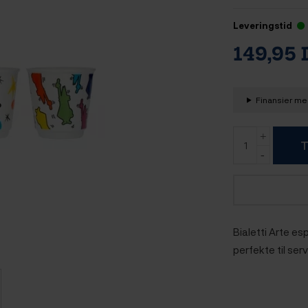
Leveringstid
149,95
Finansier med
T
Bialetti Arte e
perfekte til ser