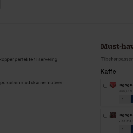
Must-hav
Tilbehør passer 
kopper perfekte til servering
Kaffe
rk porcelæn med skønne motiver
Rigtig 
Intenso
999,00 
kaffebø
Rigtig K
Mixpakk
799,95 