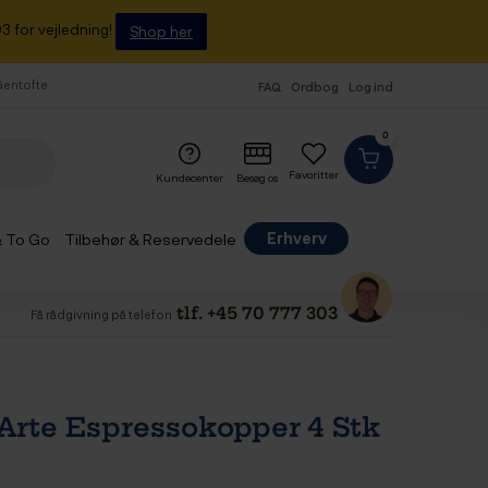
3 for vejledning!
Shop her
 Gentofte
FAQ
Ordbog
Log ind
0
Favoritter
Kundecenter
Besøg os
Erhverv
& To Go
Tilbehør & Reservedele
tlf. +45 70 777 303
Få rådgivning på telefon
 Arte Espressokopper 4 Stk