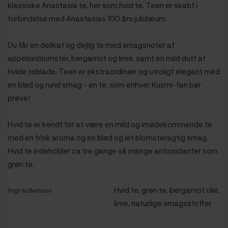
klassiske Anastasia te, her som hvid te. Teen er skabt i
forbindelse med Anastasias 100 års jubilæum.
Du får en delikat og dejlig te med smagsnoter af
appelsinblomster, bergamot og lime, samt en mild duft af
hvide teblade. Teen er ekstraordinær og utroligt elegant med
en blød og rund smag - en te, som enhver Kusmi-fan bør
prøve!
Hvid te er kendt for at være en mild og imødekommende te
med en frisk aroma og en blød og let blomsteragtig smag.
Hvid te indeholder ca tre gange så mange antioxidanter som
grøn te.
Hvid te, grøn te, bergamot olie,
Ingredienser
lime, naturlige smagsstoffer