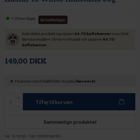
1-2 hverdage
Se butikslager
Køb dette produkt og optjen
44.70 kaffebønner
som Club
Barista medlem. Din kurv vil totalt set optjene
44.70
kaffebønner
.
149,00 DKK
Finansier med ViaBill eller Anyday
(læs mere)
Tilføj til kurven
Sammenlign produktet
Ref:
51-102130
- EAN: 3585810080581