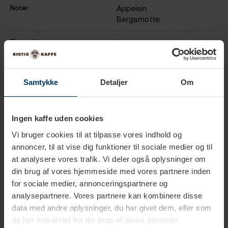
Noter
Appelsin
Bergamotte
Te styrke
Let
Trækketid
3 - 4 min.
Samtykke
Detaljer
Om
Temperatur
80°C
Koffein niveau
Lavt
Ingen kaffe uden cookies
Vi bruger cookies til at tilpasse vores indhold og
Te type
Hvide teer
annoncer, til at vise dig funktioner til sociale medier og til
Te pakning
Løs te
at analysere vores trafik. Vi deler også oplysninger om
din brug af vores hjemmeside med vores partnere inden
Vægt
90 g
for sociale medier, annonceringspartnere og
analysepartnere. Vores partnere kan kombinere disse
data med andre oplysninger, du har givet dem, eller som
de har indsamlet fra din brug af deres tjenester.