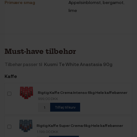
Primære smag
Appelsinblomst, bergamot,
lime
Must-have tilbehør
Tilbehør passer til
Kusmi Te White Anastasia 90g
Kaffe
Rigtig Kaffe Crema Intenso 6kg Hele kaffebønner
999,00 DKK
Tilføj til kurv
Rigtig Kaffe Super Crema 6kg Hele kaffebønner
1.199,00 DKK