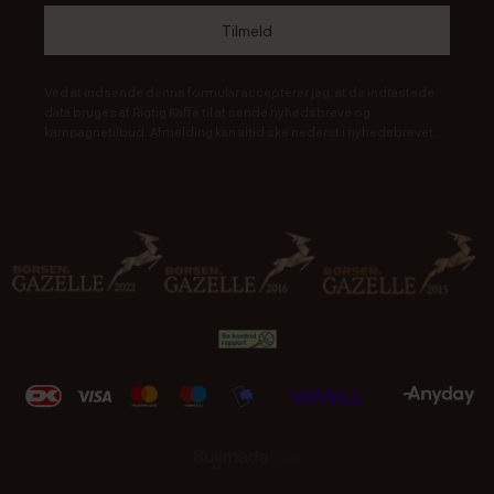
Ved at indsende denne formular accepterer jeg, at de indtastede
data bruges af Rigtig Kaffe til at sende nyhedsbreve og
kampagnetilbud. Afmelding kan altid ske nederst i nyhedsbrevet.