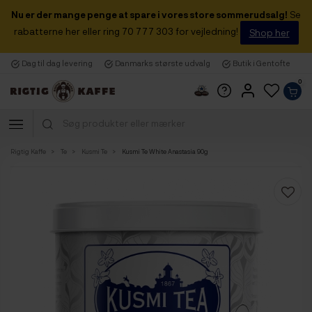
Nu er der mange penge at spare i vores store sommerudsalg!
Se
rabatterne her eller ring 70 777 303 for vejledning!
Shop her
Dag til dag levering
Danmarks største udvalg
Butik i Gentofte
0
Rigtig Kaffe
Te
Kusmi Te
Kusmi Te White Anastasia 90g