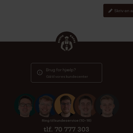
Skriv en 
Brug for hjælp?
Gå til vores kundecenter
Ring til kundeservice (10-16)
tlf. 70 777 303