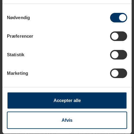
Samtykkevalg
Nødvendig
Produkter i samme kategori
Præferencer
Statistik
Marketing
Accepter alle
1-2 hverdage
1-2 hverdage
Afvis
Kusmi Grøn Te Spearmint
Kusmi Te Mini Dåser