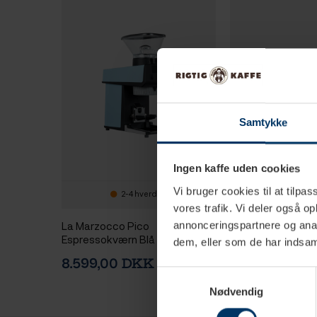
Samtykke
Ingen kaffe uden cookies
Vi bruger cookies til at tilpas
2-4 hverdage
2-4 hv
vores trafik. Vi deler også 
La Marzocco Pico
La Marzocco Bun
annonceringspartnere og anal
Espressokværn Blå
Portafilter
dem, eller som de har indsaml
8.599,00 DKK
599,95 DKK
Samtykkevalg
Nødvendig