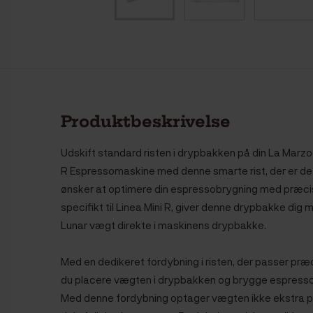
Produktbeskrivelse
Udskift standard risten i drypbakken på din La Marzo
R Espressomaskine med denne smarte rist, der er
det
ønsker at optimere din espressobrygning med præci
specifikt til Linea Mini R, giver denne drypbakke dig 
Lunar vægt direkte i maskinens drypbakke.
Med en dedikeret fordybning i risten, der passer præc
du
placere vægten i drypbakken og brygge espress
Med denne fordybning optager vægten ikke ekstra pla