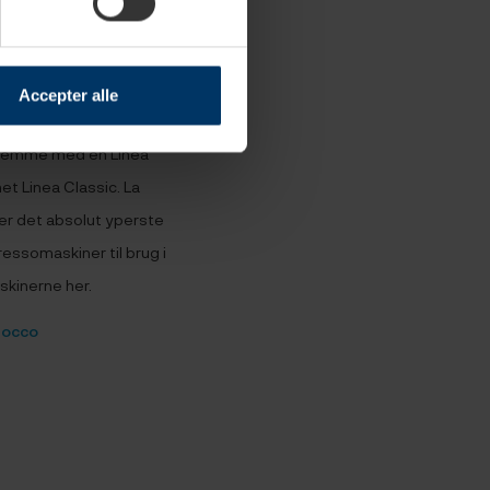
Accepter alle
hjemme med en Linea
net Linea Classic. La
r det absolut yperste
ssomaskiner til brug i
kinerne her.
zocco