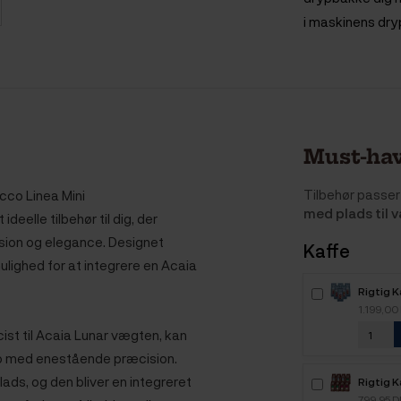
i maskinens dr
Must-hav
Tilbehør passer 
cco Linea Mini
med plads til 
 ideelle tilbehør til dig, der
sion og elegance.
Designet
Kaffe
mulighed for at integrere en Acaia
Rigtig 
6kg Hel
1.199,00
ist til Acaia Lunar vægten, kan
o med enestående præcision.
ds, og den bliver en integreret
Rigtig K
Mixpakk
799,95 