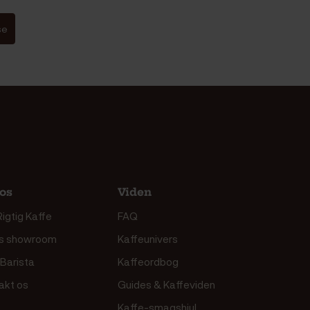
se
os
Viden
igtig Kaffe
FAQ
s showroom
Kaffeunivers
 Barista
Kaffeordbog
akt os
Guides & Kaffeviden
Kaffe-smagshjul