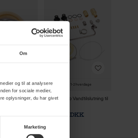
Om
 medier og til at analysere
-2 hverdage
1-2 hverdage
nden for sociale medier,
ndtilslutning til
La Marzocco Vandtilslutning til
e oplysninger, du har givet
Linea Micra
 DKK
1.350,00 DKK
Marketing