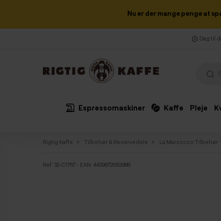
Nu er der mange penge at sp
Dag til 
Espressomaskiner
Kaffe
Pleje
K
Rigtig Kaffe
Tilbehør & Reservedele
La Marzocco Tilbehør
Ref:
32-C1767
- EAN: 4439872950988