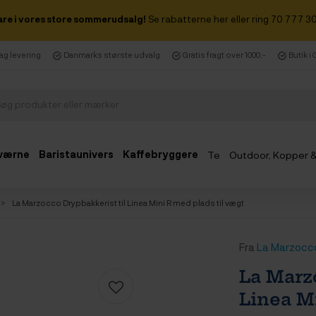
are i vores store sommerudsalg!
Se rabatterne her eller ring 70 777 30
dag levering
Danmarks største udvalg
Gratis fragt over 1000,-
Butik i
værne
Baristaunivers
Kaffebryggere
Te
Outdoor, Kopper 
Udsalg
La Marzocco Drypbakkerist til Linea Mini R med plads til vægt
Fra
La Marzocc
La Marz
Linea M