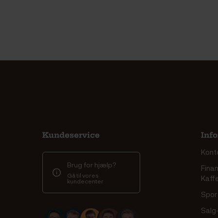
Kundeservice
Inf
Kont
Brug for hjælp?
Finan
Gå til vores
Kaff
kundecenter
Spor 
Salg