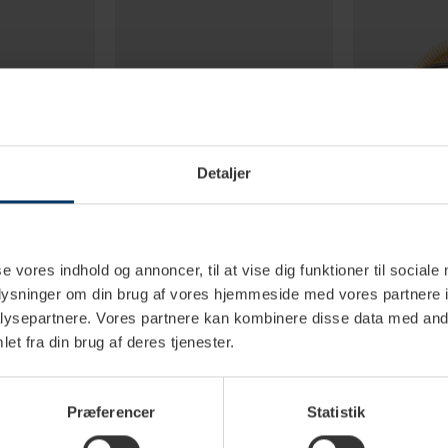
Detaljer
se vores indhold og annoncer, til at vise dig funktioner til sociale
erdage
2-4 hverdage
1
oplysninger om din brug af vores hjemmeside med vores partnere i
dløs
La Marzocco Bryggepanel til
La Marzocco Va
ysepartnere. Vores partnere kan kombinere disse data med andr
Linea Mini Valnød
Linea Mini
et fra din brug af deres tjenester.
999,00 DKK
1.200,00
Præferencer
Statistik