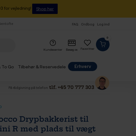
3 for vejledning!
Shop her
 Gentofte
FAQ
Ordbog
Log ind
0
Favoritter
Kundecenter
Besøg os
Erhverv
& To Go
Tilbehør & Reservedele
tlf. +45 70 777 303
Få rådgivning på telefon
o
occo Drypbakkerist til
ini R med plads til vægt