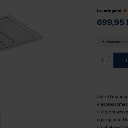
Leveringstid
699,95
Finansier med
T
Udskift standar
R espressomaski
til dig, der øn
og elegance.
De
drypbakke dig m