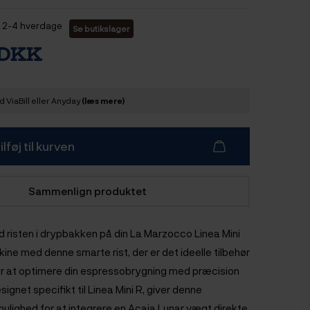
2-4 hverdage
Se butikslager
 DKK
 ViaBill eller Anyday
(læs mere)
ilføj til kurven
Sammenlign produktet
d risten i drypbakken på din La Marzocco Linea Mini
ne med denne smarte rist, der er
det ideelle tilbehør
sker at optimere din espressobrygning med præcision
signet specifikt til Linea Mini R, giver denne
ulighed for at integrere en Acaia Lunar vægt direkte