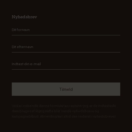
Nyhedsbrev
Ved at indsende denne formular accepterer jeg, at de indtastede
data bruges af Rigtig Kaffe til at sende nyhedsbreve og
kampagnetilbud. Afmelding kan altid ske nederst i nyhedsbrevet.