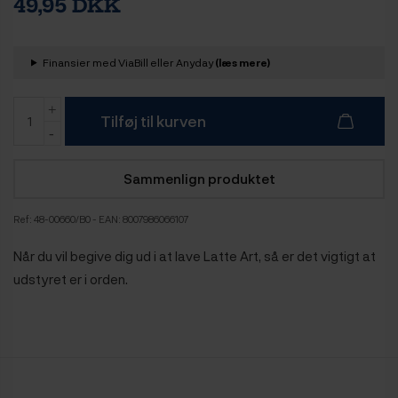
49,95 DKK
Finansier med ViaBill eller Anyday
(læs mere)
Tilføj til kurven
Sammenlign produktet
Ref:
48-00660/B0
- EAN: 8007986066107
Når du vil begive dig ud i at lave Latte Art, så er det vigtigt at
udstyret er i orden.