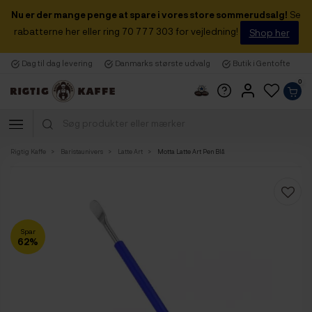
Nu er der mange penge at spare i vores store sommerudsalg!
Se
rabatterne her eller ring 70 777 303 for vejledning!
Shop her
Dag til dag levering
Danmarks største udvalg
Butik i Gentofte
0
Rigtig Kaffe
Baristaunivers
Latte Art
Motta Latte Art Pen Blå
Spar
62%