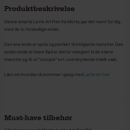
Produktbeskrivelse
Denne smarte Latte Art Pen fra Motta gør det nemt for dig,
med de to forskellige ender.
Den ene ende er spids og perfekt til intrigante mønstrer. Den
anden ende er mere flad er derfor velegnet til de større
mønstre og til, at "scoope" evt. overskydende mælk væk.
Læs om hvordan du kommer i gang med
Latte Art her.
Must-have tilbehør
Tilbehør passer til
Motta Latte Art Pen Blå