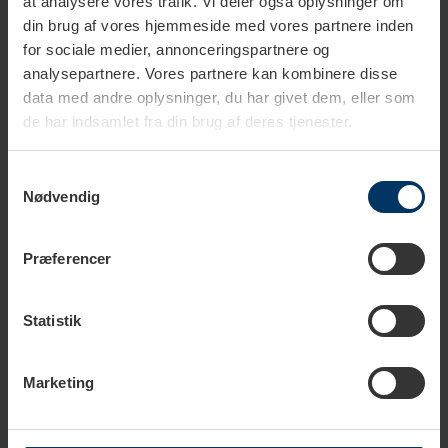
at analysere vores trafik. Vi deler også oplysninger om
Spar
30%
din brug af vores hjemmeside med vores partnere inden
for sociale medier, annonceringspartnere og
analysepartnere. Vores partnere kan kombinere disse
data med andre oplysninger, du har givet dem, eller som
de har indsamlet fra din brug af deres tjenester.
Samtykkevalg
Nødvendig
1-2 hverdage
1-2 hverdage
Motta Dekorationssæt
Motta Mælkesæt
Præferencer
199,95 DKK
349,97 DKK
499,95 DKK
Statistik
Marketing