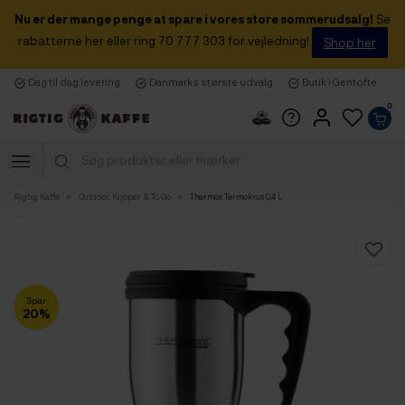
Nu er der mange penge at spare i vores store sommerudsalg!
Se
rabatterne her eller ring 70 777 303 for vejledning!
Shop her
Dag til dag levering
Danmarks største udvalg
Butik i Gentofte
0
Rigtig Kaffe
Outdoor, Kopper & To Go
Thermos Termokrus 0,4 L
Spar
20%