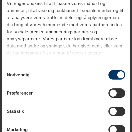
Vi bruger cookies til at tilpasse vores indhold og
annoncer, til at vise dig funktioner til sociale medier og til
at analysere vores trafik. Vi deler også oplysninger om
din brug af vores hjemmeside med vores partnere inden
for sociale medier, annonceringspartnere og
Tekniske specifikationer
analysepartnere. Vores partnere kan kombinere disse
data med andre oplysninger, du har givet dem, eller som
de har indsamlet fra din brug af deres tjenester.
Størrelse
40 cl
Samtykkevalg
Farve
Stål
Nødvendig
Kop højde
18 cm
Præferencer
Materiale
Plastik
Rustfrit stål
Statistik
Diameter
8,5 cm
Marketing