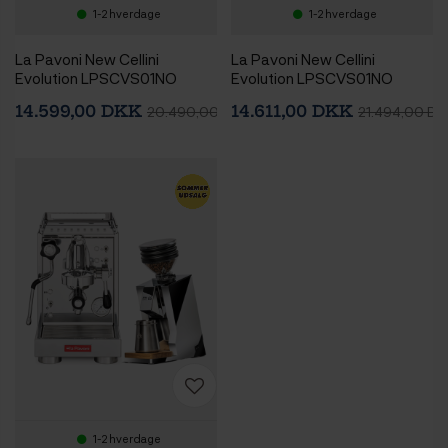
1-2 hverdage
1-2 hverdage
La Pavoni New Cellini
La Pavoni New Cellini
Evolution LPSCVS01NO
Evolution LPSCVS01NO
Espressomaskine Inkl.
Espressomaskine Inkl. Eureka
14.599,00 DKK
14.611,00 DKK
20.490,00 DKK
21.494,00 DK
Mahlkönig X54
Mignon Zero 65 Speedy
Espressokværn Chrome
Chrome Espressokværn
1-2 hverdage