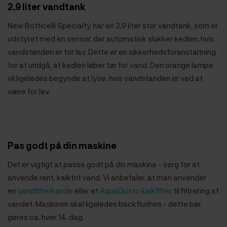
2,9 liter vandtank
New Botticelli Specialty har en 2,9 liter stor vandtank, som er
udstyret med en sensor, der automatisk slukker kedlen, hvis
vandstanden er for lav. Dette er en sikkerhedsforanstaltning
for at undgå, at kedlen løber tør for vand. Den orange lampe
vil ligeledes begynde at lyse, hvis vandstanden er ved at
være for lav.
Pas godt på din maskine
Det er vigtigt at passe godt på din maskine - sørg for at
anvende rent, kalkfrit vand. Vi anbefaler, at man anvender
en
vandfilterkande
eller et
AquaGusto kalkfilter
til filtrering af
vandet. Maskinen skal ligeledes backflushes - dette bør
gøres ca. hver 14. dag.