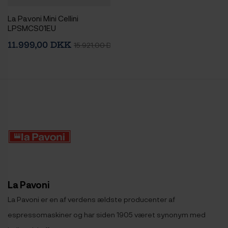
La Pavoni Mini Cellini
LPSMCS01EU
Espressomaskine Inkl. Eureka
11.999,00 DKK
15.921,00 DKK
Mignon Zero 65 Speedy
Chrome Espressokværn
La Pavoni
La Pavoni er en af ​​verdens ældste producenter af
espressomaskiner og har siden 1905 været synonym med