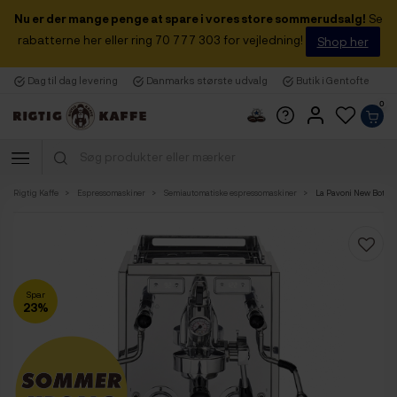
Nu er der mange penge at spare i vores store sommerudsalg!
Se
rabatterne her eller ring 70 777 303 for vejledning!
Shop her
Dag til dag levering
Danmarks største udvalg
Butik i Gentofte
0
Rigtig Kaffe
Espressomaskiner
Semiautomatiske espressomaskiner
La Pavoni New Bottic
Spar
23%