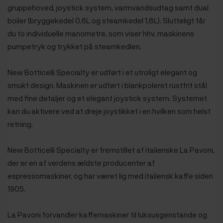
gruppehoved, joystick system, varmvandsudtag samt dual
boiler (bryggekedel 0,6L og steamkedel 1,8L). Slutteligt får
du to individuelle manometre, som viser hhv. maskinens
pumpetryk og trykket på steamkedlen.
New Botticelli Specialty er udført i et utroligt elegant og
smukt design. Maskinen er udført i blankpoleret rustfrit stål
med fine detaljer og et elegant
joystick system. Systemet
kan du aktivere ved at dreje joystikket i en hvilken som helst
retning.
New Botticelli Specialty er fremstillet af italienske La Pavoni
,
der er en af verdens ældste producenter af
espressomaskiner, og har været lig med italiensk kaffe siden
1905.
La Pavoni forvandler kaffemaskiner til luksusgenstande og