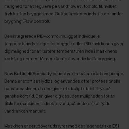
mulighed for at regulere på vandflowet i forhold til, hvilket
tryk kaffen brygges med. Du kan ligeledes indstille det under
brygning (Flow control).
Den integrerede PID-kontrol muliggør individuelle
temperaturindstillinger for begge kedler. PID funktionen giver
dig mulighed for at justere temperaturen inde i maskinens
kedel, og dermed få mere kontrol over din kaffebrygning.
New Botticelli Specialty er udstyret med en rotationspumpe.
Denne er stort set lydløs, og anvendes ofte i professionelle
baristamaskiner, da den giver et utroligt stabilt tryk på
ganske kort tid. Den giver dig desuden muligheden for at
tilslutte maskinen til direkte vand, så du ikke skal fylde
vandtanken manuelt.
Maskinen er derudover udstyret med det legendariske E61