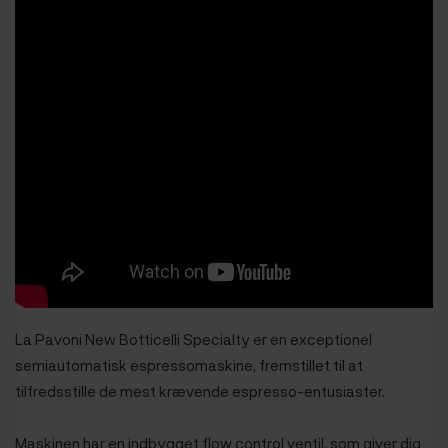
La Pavoni New Botticelli Specialty er en exceptionel
semiautomatisk espressomaskine, fremstillet til at
tilfredsstille de mest krævende espresso-entusiaster.
Maskinen har en indbygget flow control ventil, som giver dig