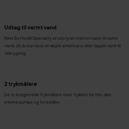
Udtag til varmt vand
New Botticelli Specialty er udstyret med en hane til varmt
vand, så du kan lave en ægte americano eller tappe vand til
tebrygning.
2 trykmålere
De to integrerede trykmålere viser trykket for hhv. den
interne pumpe og for kedlen.