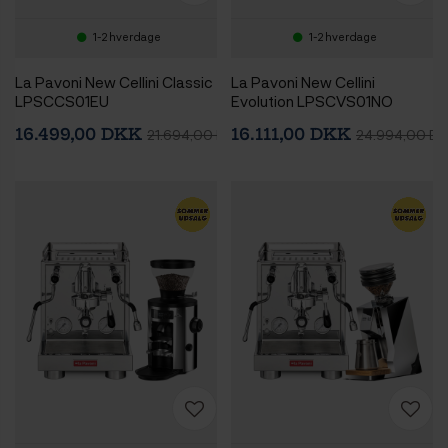
1-2 hverdage
1-2 hverdage
La Pavoni New Cellini Classic
La Pavoni New Cellini
LPSCCS01EU
Evolution LPSCVS01NO
Espressomaskine Inkl. Eureka
Espressomaskine Inkl. Eureka
16.499,00 DKK
16.111,00 DKK
21.694,00 DKK
24.994,00 D
Mignon Zero 65 Speedy
Mignon Libra 65 Chrome
Chrome Espressokværn
Espressokværn