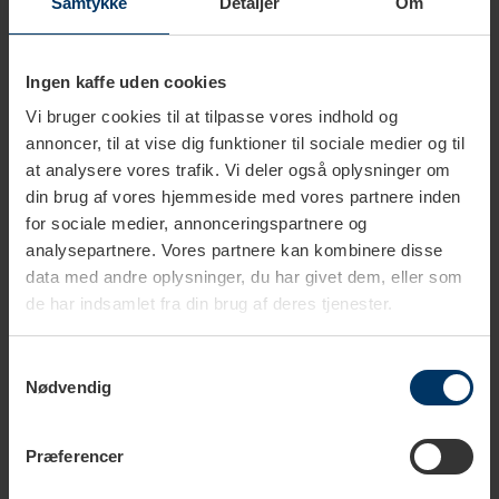
Samtykke
Detaljer
Om
Ingen kaffe uden cookies
Dual Boiler espressomaskine
Vi bruger cookies til at tilpasse vores indhold og
annoncer, til at vise dig funktioner til sociale medier og til
En dual boiler espressomaskine er udstyret med to separate
at analysere vores trafik. Vi deler også oplysninger om
kedler til hhv. brygning af kaffe og steam/varmt vand. Typisk
din brug af vores hjemmeside med vores partnere inden
er bryggekedlens kapacitet mindre end steamkedlen, så
for sociale medier, annonceringspartnere og
indholdet hurtigere bruges, hvilket betyder, at der altid
analysepartnere. Vores partnere kan kombinere disse
brygges med friskt vand.
data med andre oplysninger, du har givet dem, eller som
de har indsamlet fra din brug af deres tjenester.
Ved en dual boiler har man en utroligt stabil temperatur
sammenlignet med maskiner med en varmeveksler, da
Samtykkevalg
temperaturen på kedlerne kan justeres individuelt.
Nødvendig
Præferencer