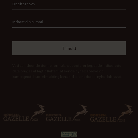
Ved at indsende denne formular accepterer jeg, at de indtastede
data bruges af Rigtig Kaffe til at sende nyhedsbreve og
kampagnetilbud. Afmelding kan altid ske nederst i nyhedsbrevet.