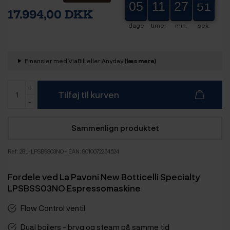
05
11
27
49
05
00
00
11
27
28
50
17.994,00 DKK
dage
timer
min.
sek.
Finansier med ViaBill eller Anyday
(læs mere)
Tilføj til kurven
Sammenlign produktet
Ref:
28L-LPSBSS03NO
- EAN: 8010072254524
Fordele ved La Pavoni New Botticelli Specialty
LPSBSS03NO Espressomaskine
Flow Control ventil
Dual boilers - bryg og steam på samme tid