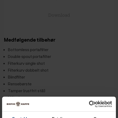
Download
Medfølgende tilbehør
Bottomless portafilter
Double spout portafilter
Filterkurv single shot
Filterkurv dobbelt shot
Blindfilter
Rensebørste
Tamper (rustfrit stål)
Måleske
Vandtilslutning
Afløbsslange
Gruppehoved pakninger 2 stk