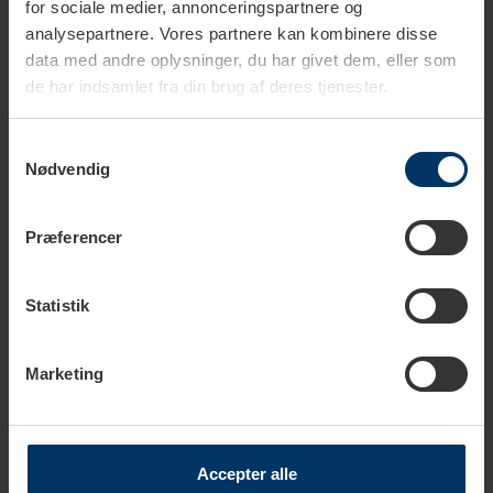
for sociale medier, annonceringspartnere og
analysepartnere. Vores partnere kan kombinere disse
Rigtig Kaffe Mixpakke 2,5kg Hele kaffebønner
data med andre oplysninger, du har givet dem, eller som
649,95 DKK
de har indsamlet fra din brug af deres tjenester.
Tilføj til kurv
Samtykkevalg
Rigtig Kaffe Mixpakke 5,2kg Hele kaffebønner
Nødvendig
1.099,00 DKK
Tilføj til kurv
Præferencer
Statistik
Marketing
Tekniske specifikationer
Accepter alle
Download