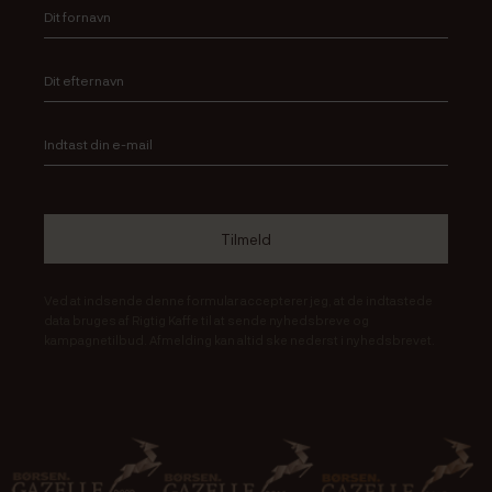
Ved at indsende denne formular accepterer jeg, at de indtastede
data bruges af Rigtig Kaffe til at sende nyhedsbreve og
kampagnetilbud. Afmelding kan altid ske nederst i nyhedsbrevet.