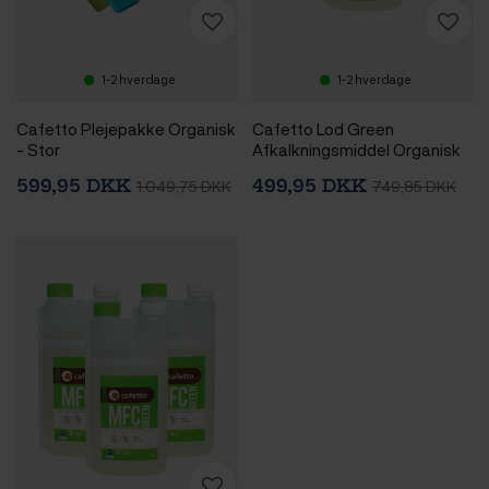
1-2 hverdage
1-2 hverdage
Cafetto Plejepakke Organisk
Cafetto Lod Green
- Stor
Afkalkningsmiddel Organisk
3x1L
599,95 DKK
499,95 DKK
1.049,75 DKK
749,85 DKK