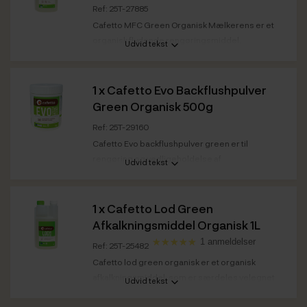
Ref: 25T-27885
Cafetto MFC Green Organisk Mælkerens er et
organisk flydende rengøringsmiddel.
Udvid tekst
1 x
Cafetto Evo Backflushpulver
Green Organisk 500g
Ref: 25T-29160
Cafetto Evo backflushpulver green er til
rengøring og vedligeholdelse af
Udvid tekst
semiautomatiske...
1 x
Cafetto Lod Green
Afkalkningsmiddel Organisk 1L
1 anmeldelser
Ref: 25T-25482
Cafetto lod green organisk er et organisk
afkalkningsmiddel, som er særdeles velegnet
Udvid tekst
til...