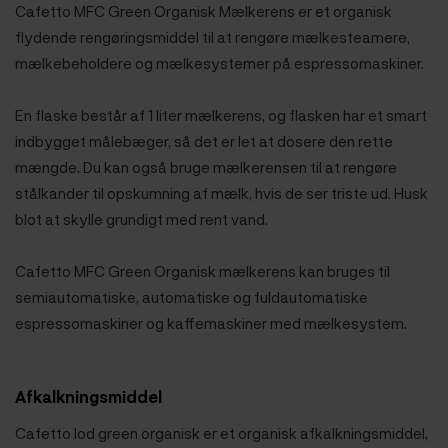
Cafetto MFC Green Organisk Mælkerens er et organisk
flydende rengøringsmiddel til at rengøre mælkesteamere,
mælkebeholdere og mælkesystemer på espressomaskiner.
En flaske består af 1 liter mælkerens, og flasken har et smart
indbygget målebæger, så det er let at dosere den rette
mængde. Du kan også bruge mælkerensen til at rengøre
stålkander til opskumning af mælk, hvis de ser triste ud. Husk
blot at skylle grundigt med rent vand.
Cafetto MFC Green Organisk mælkerens kan bruges til
semiautomatiske, automatiske og fuldautomatiske
espressomaskiner og kaffemaskiner med mælkesystem.
Afkalkningsmiddel
Cafetto lod green organisk er et organisk afkalkningsmiddel,