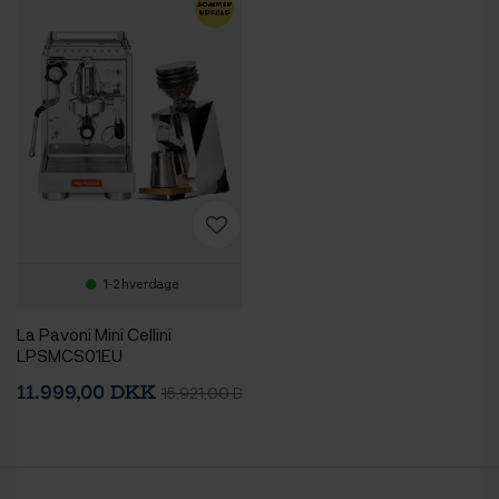
1-2 hverdage
La Pavoni Mini Cellini
LPSMCS01EU
Espressomaskine Inkl. Eureka
11.999,00 DKK
15.921,00 DKK
Mignon Zero 65 Speedy
Chrome Espressokværn