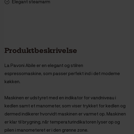
Elegant steamarm
Produktbeskrivelse
La Pavoni Abile er en elegant og stilren
espressomaskine, som passer perfekt ind i det moderne
køkken.
Maskinen er udstyret med en indikator for vandniveau i
kedlen samt et manometer, som viser trykket for kedlen og
dermed indikerer hvorvidt maskinen er varmet op. Maskinen
er klar til brygning, når temperaturindikatoren lyser op og
pilen i manometeret er i den grønne zone.