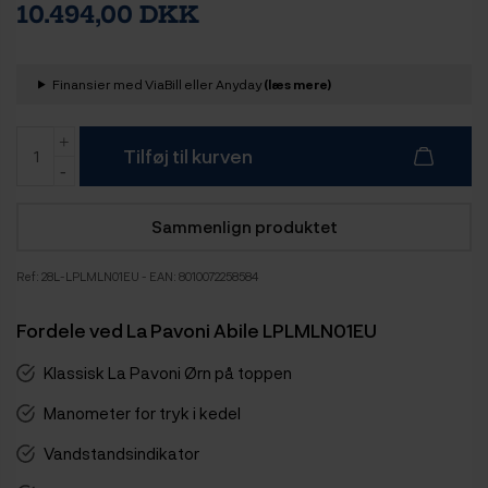
10.494,00 DKK
Finansier med ViaBill eller Anyday
(læs mere)
Tilføj til kurven
Sammenlign produktet
Ref:
28L-LPLMLN01EU
- EAN: 8010072258584
Fordele ved La Pavoni Abile LPLMLN01EU
Klassisk La Pavoni Ørn på toppen
Manometer for tryk i kedel
Vandstandsindikator