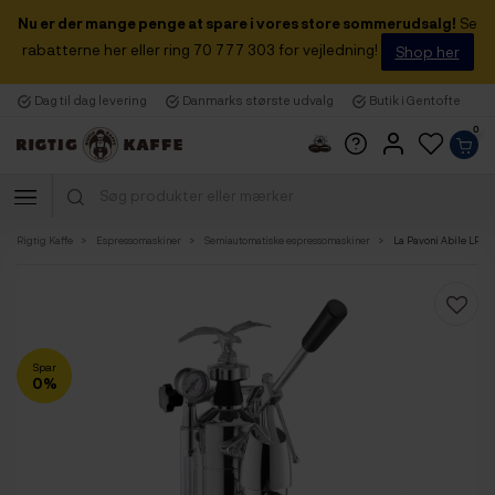
Nu er der mange penge at spare i vores store sommerudsalg!
Se
rabatterne her eller ring 70 777 303 for vejledning!
Shop her
Dag til dag levering
Danmarks største udvalg
Butik i Gentofte
0
Rigtig Kaffe
Espressomaskiner
Semiautomatiske espressomaskiner
La Pavoni Abile LP
Spar
0%