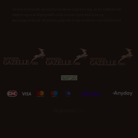
Ved at indsende denne formular accepterer jeg, at de indtastede
data bruges af Rigtig Kaffe til at sende nyhedsbreve og
kampagnetilbud. Afmelding kan altid ske nederst i nyhedsbrevet.