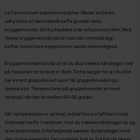
La Pavoni Lever espressomaskiner tillader en bedre
udnyttelse af den malede kaffe grundet dens
bryggemetode, det hydrauliske præ-infusionssystem. Med
denne bryggemetode opnår man det cremede lag i
kaffen, kendt som espressoens sande hemmelighed.
Bryggemetoden består af, at du skal trække håndtaget ned
på maskinen for at lave et flush. Dette sørger for, at du altid
har et rent gruppehoved samt får gruppehovedet op i
temperatur. Temperaturen på gruppehovedet er mest
optimalt, når den er mellem 90-95 grader.
Når temperaturen er optimal, indsættes portafilteret med
friskmalet kaffe i maskinen, hvor du trækker håndtaget op og
laver preinfusion. Efterfølgende sænker du håndtaget med
den rigtige intensitet. Det optimale tryk er 7-9 bar de første