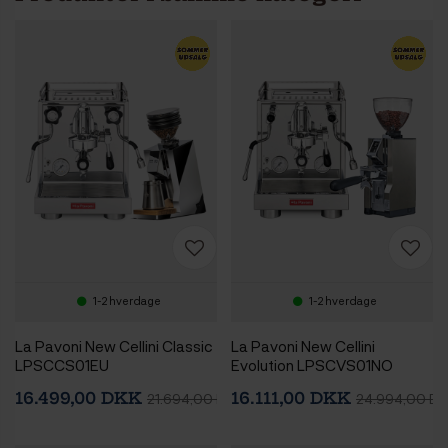
1-2 hverdage
1-2 hverdage
La Pavoni New Cellini Classic
La Pavoni New Cellini
LPSCCS01EU
Evolution LPSCVS01NO
Espressomaskine Inkl. Eureka
Espressomaskine Inkl. Eureka
16.499,00 DKK
16.111,00 DKK
21.694,00 DKK
24.994,00 D
Mignon Zero 65 Speedy
Mignon Libra 65 Chrome
Chrome Espressokværn
Espressokværn