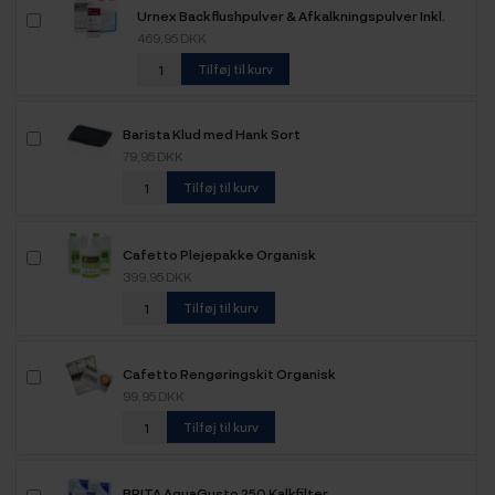
Urnex Backflushpulver & Afkalkningspulver Inkl.
Detergent Mælkerens
469,95 DKK
Tilføj til kurv
Barista Klud med Hank Sort
79,95 DKK
Tilføj til kurv
Cafetto Plejepakke Organisk
399,95 DKK
Tilføj til kurv
Cafetto Rengøringskit Organisk
99,95 DKK
Tilføj til kurv
BRITA AquaGusto 250 Kalkfilter