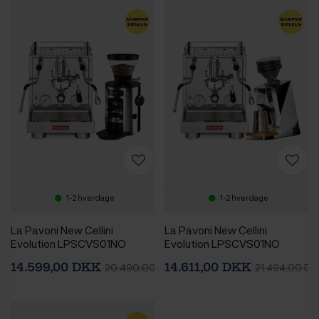
1-2 hverdage
1-2 hverdage
La Pavoni New Cellini
La Pavoni New Cellini
Evolution LPSCVS01NO
Evolution LPSCVS01NO
Espressomaskine Inkl.
Espressomaskine Inkl. Eureka
14.599,00 DKK
14.611,00 DKK
20.490,00 DKK
21.494,00 DK
Mahlkönig X54
Mignon Zero 65 Speedy
Espressokværn Chrome
Chrome Espressokværn