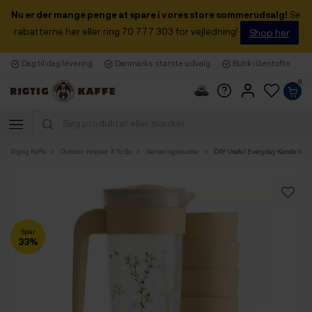
Nu er der mange penge at spare i vores store sommerudsalg!
Se
rabatterne her eller ring 70 777 303 for vejledning!
Shop her
Dag til dag levering
Danmarks største udvalg
Butik i Gentofte
0
Rigtig Kaffe
Outdoor, Kopper & To Go
Serveringskander
DAY Useful Everyday Kande Inkl. 4
Spar
33%