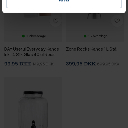
1-2 hverdage
1-2 hverdage
DAY Useful Everyday Kande
Zone Rocks Kande 1 L Stål
Inkl. 4 Stk Glas 40 cl Rosa
99,95 DKK
399,95 DKK
149,95 DKK
699,95 DKK