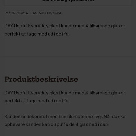
Ref:
14-77976-A
- EAN: 5709386779764
DAY Useful Everyday plast kande med 4 tilhørende glas er
perfekt at tage med ud i det fri.
Produktbeskrivelse
DAY Useful Everyday plast kande med 4 tilhørende glas er
perfekt at tage med ud i det fri.
Kanden er dekoreret med fine blomstermotiver. Når du skal
opbevare kanden kan du putte de 4 glas ned i den.