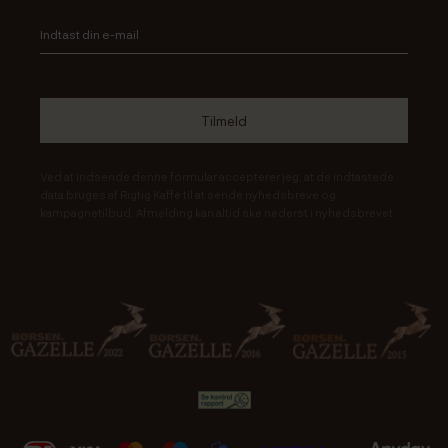
Ved at indsende denne formular accepterer jeg, at de indtastede
data bruges af Rigtig Kaffe til at sende nyhedsbreve og
kampagnetilbud. Afmelding kan altid ske nederst i nyhedsbrevet.