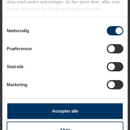
data med andre oplysninger, du har givet dem, eller som
de har indsamlet fra din brug af deres tjenester.
Samtykkevalg
Nødvendig
1-2 hverdage
1-2 hverdage
Præferencer
DAY Useful Everyday Kande
DAY Useful Everyday Kande
Inkl. 4 Stk Glas 40 cl Gul
Inkl. 4 Stk Glas 40 cl Grøn
Statistik
99,95 DKK
99,95 DKK
149,95 DKK
149,95 DKK
Marketing
Accepter alle
Afvis