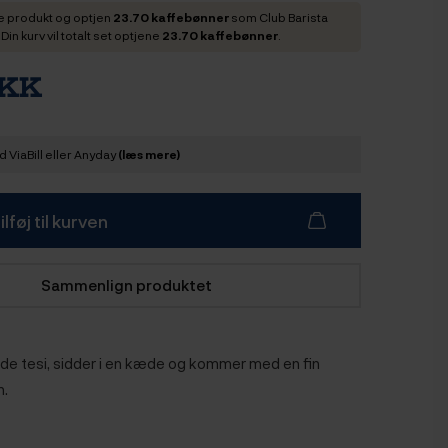
e produkt og optjen
23.70 kaffebønner
som Club Barista
in kurv vil totalt set optjene
23.70 kaffebønner
.
DKK
 ViaBill eller Anyday
(læs mere)
ilføj til kurven
Sammenlign produktet
e tesi, sidder i en kæde og kommer med en fin
n.