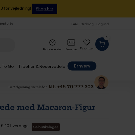
3 for vejledning!
Shop her
 Gentofte
FAQ
Ordbog
Log ind
0
Favoritter
Kundecenter
Besøg os
Erhverv
& To Go
Tilbehør & Reservedele
tlf. +45 70 777 303
Få rådgivning på telefon
Kæde med Macaron-Figur
6-10 hverdage
Se butikslager