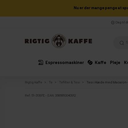
Nu er der mange penge at sp
Dag til 
Espressomaskiner
Kaffe
Pleje
K
Rigtig Kaffe
Te
Tefilter & Tesi
Tesi i Kæde med Macaron-
Ref:
51-31397E
- EAN: 3585810040912