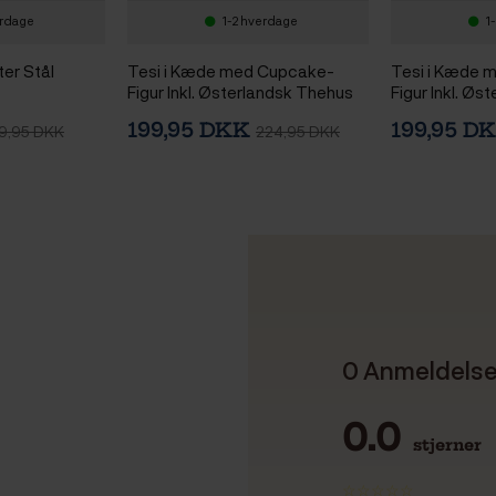
erdage
1-2 hverdage
1
ter Stål
Tesi i Kæde med Cupcake-
Tesi i Kæde
Figur Inkl. Østerlandsk Thehus
Figur Inkl. Ø
Copenhagen Blend 125g
Lakrids Te 12
199,95 DKK
199,95 D
9,95 DKK
224,95 DKK
0 Anmeldels
0.0
stjerner