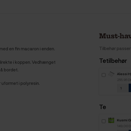
Must-hav
Tilbehør passer 
med en fin macaron i enden.
Tetilbehør
direkte i koppen. Vedhænget
på bordet.
Alessi 
Kaffesk
255,95 
 uformet i polyresin.
Te
Kusmi G
Ingefær
149,00 