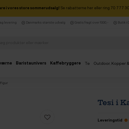
are i vores store sommerudsalg!
Se rabatterne her eller ring 70 777 30
dag levering
Danmarks største udvalg
Gratis fragt over 1000,-
Butik i
værne
Baristaunivers
Kaffebryggere
Te
Outdoor, Kopper 
Udsalg
Figur
Tesi i 
Leveringstid