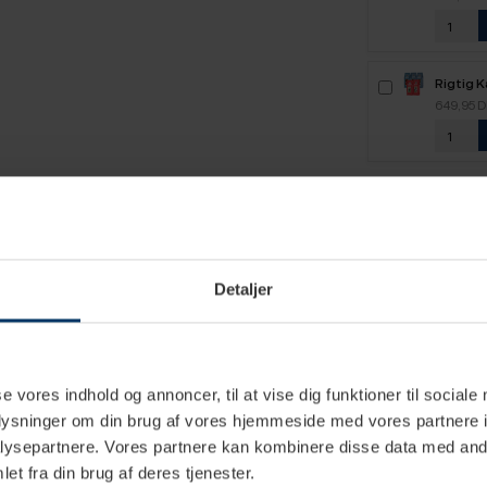
Rigtig 
2,5kg H
649,95 
Detaljer
se vores indhold og annoncer, til at vise dig funktioner til sociale
Polyresin
oplysninger om din brug af vores hjemmeside med vores partnere i
Rustfrit stål
ysepartnere. Vores partnere kan kombinere disse data med andr
et fra din brug af deres tjenester.