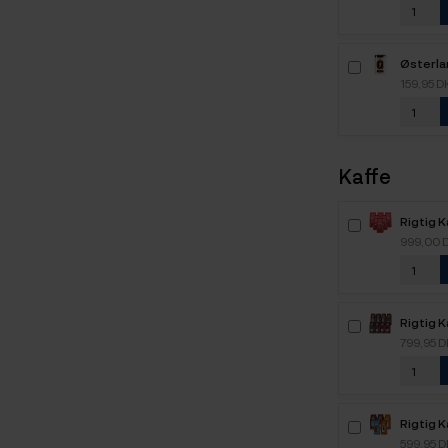
Østerla
Strawbe
159,95 D
Kaffe
Rigtig 
Intenso
999,00 
kaffebø
Rigtig K
Mixpakk
799,95 
Rigtig 
2,1kg H
599,95 