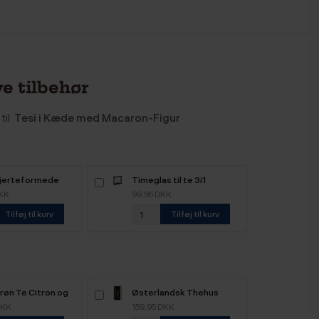
e tilbehør
til
Tesi i Kæde med Macaron-Figur
Hjerteformede
Timeglas til te 3i1
eer 4 stk
DKK
99,95 DKK
Tilføj til kurv
Tilføj til kurv
røn Te Citron og
Østerlandsk Thehus
 Økologisk 100g
Continental Breakfast
DKK
159,95 DKK
Økologisk 125g