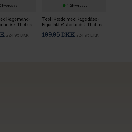
-2 hverdage
1-2 hverdage
 med Kagemand-
Tesi i Kæde med Kagedåse-
sterlandsk Thehus
Figur Inkl. Østerlandsk Thehus
5g
Imperial White 125g
KK
199,95 DKK
224,95 DKK
224,95 DKK
e