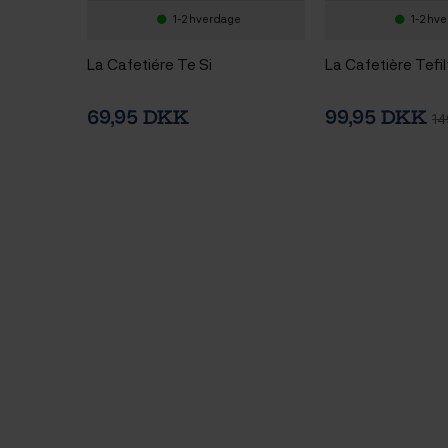
1-2 hverdage
1-2 hv
La Cafetiére Te Si
La Cafetière Tefil
69,95 DKK
99,95 DKK
14