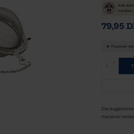
Køb dett
medlem. D
79,95 
Finansier med
T
Den kugleformed
macaron i ende