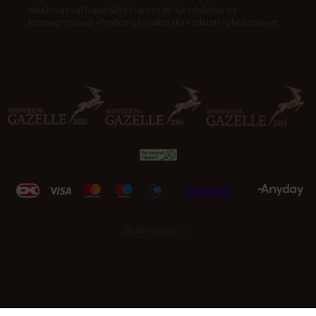
data bruges af Rigtig Kaffe til at sende nyhedsbreve og
kampagnetilbud. Afmelding kan altid ske nederst i nyhedsbrevet.