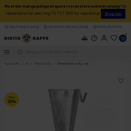
Nu er der mange penge at spare i vores store sommerudsalg!
Se
rabatterne her eller ring 70 777 303 for vejledning!
Shop her
Dag til dag levering
Danmarks største udvalg
Butik i Gentofte
0
Rigtig Kaffe
Te
Tefilter & Tesi
Tefilterholder m. låg Lime
Spar
25%