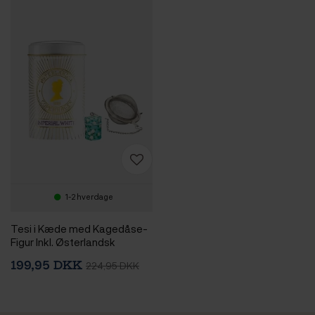
1-2 hverdage
Tesi i Kæde med Kagedåse-
Figur Inkl. Østerlandsk
Thehus Imperial White 125g
199,95 DKK
224,95 DKK