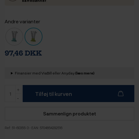
kaffebønner
.
Andre varianter
97,46 DKK
Finansier med ViaBill eller Anyday
(læs mere)
Tilføj til kurven
Sammenlign produktet
Ref:
51-60355-3
- EAN: 5704854292516