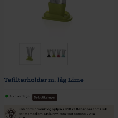
Tefilterholder m. låg Lime
1-2 hverdage
Se butikslager
Køb dette produkt og optjen
29.10 kaffebønner
som Club
Barista medlem. Din kurv vil totalt set optjene
29.10