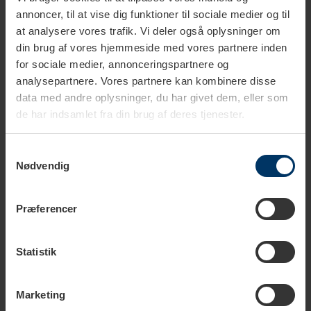
annoncer, til at vise dig funktioner til sociale medier og til
at analysere vores trafik. Vi deler også oplysninger om
din brug af vores hjemmeside med vores partnere inden
for sociale medier, annonceringspartnere og
analysepartnere. Vores partnere kan kombinere disse
Tekniske specifikationer
data med andre oplysninger, du har givet dem, eller som
de har indsamlet fra din brug af deres tjenester.
Farve
Lime
Samtykkevalg
Stål
Nødvendig
Materiale
Rustfrit stål
Silikone
Præferencer
Statistik
Marketing