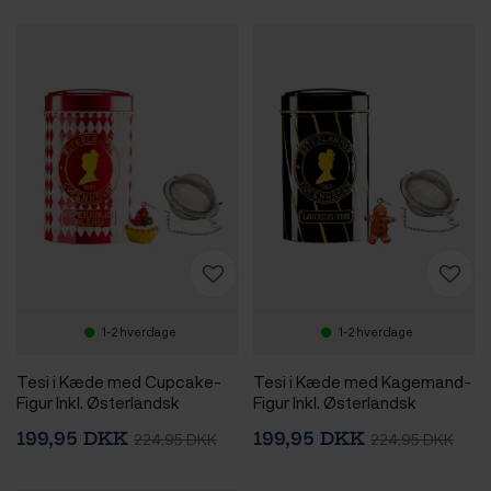
1-2 hverdage
1-2 hverdage
Tesi i Kæde med Cupcake-
Tesi i Kæde med Kagemand-
Figur Inkl. Østerlandsk
Figur Inkl. Østerlandsk
Thehus Copenhagen Blend
Thehus Lakrids Te 125g
199,95 DKK
199,95 DKK
224,95 DKK
224,95 DKK
125g