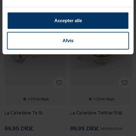
Produkter i samme kategori
Accepter alle
Afvis
1-2 hverdage
1-2 hverdage
La Cafetiére Te Si
La Cafetière Tefilter Stål
69,95 DKK
99,95 DKK
149,95 DKK