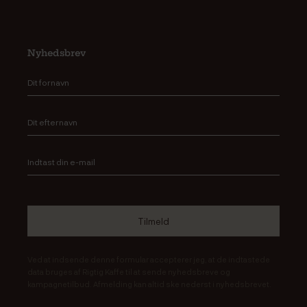
Nyhedsbrev
Ved at indsende denne formular accepterer jeg, at de indtastede
data bruges af Rigtig Kaffe til at sende nyhedsbreve og
kampagnetilbud. Afmelding kan altid ske nederst i nyhedsbrevet.