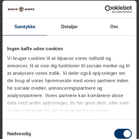
Produkter i samme kategori
Samtykke
Detaljer
Om
Ingen kaffe uden cookies
Vi bruger cookies til at tilpasse vores indhold og
annoncer, til at vise dig funktioner til sociale medier og til
at analysere vores trafik. Vi deler også oplysninger om
din brug af vores hjemmeside med vores partnere inden
for sociale medier, annonceringspartnere og
analysepartnere. Vores partnere kan kombinere disse
data med andre oplysninger, du har givet dem, eller som
1-2 hverdage
1-2 hverdage
de har indsamlet fra din brug af deres tjenester.
Scanpan Explore
Scanpan Explore
Samtykkevalg
Termoflaske 0,5 L Sand
Termoflaske 0,5 L Rose
Nødvendig
199,95 DKK
199,95 DKK