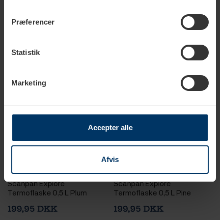
Præferencer
Statistik
Marketing
Accepter alle
Afvis
2-4 hverdage
1-2 hverdage
Scanpan Explore
Scanpan Explore
Termoflaske 0,5 L Plum
Termoflaske 0,5 L Pine
199,95 DKK
199,95 DKK