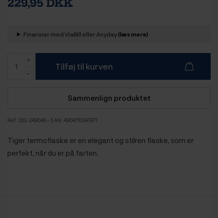
229,95 DKK
Finansier med ViaBill eller Anyday
(læs mere)
Tilføj til kurven
Sammenlign produktet
Ref:
12Q-249049
- EAN: 4904710341971
Tiger termoflaske er en elegant og stilren flaske, som er
perfekt, når du er på farten.