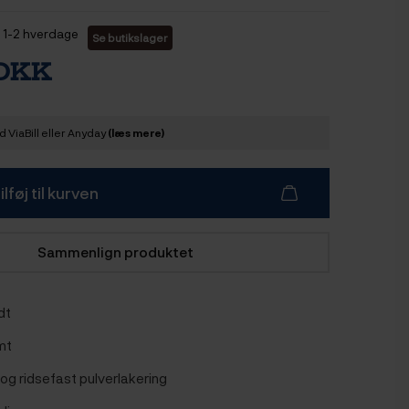
1-2 hverdage
Se butikslager
 DKK
 ViaBill eller Anyday
(læs mere)
ilføj til kurven
Sammenlign produktet
dt
rmt
l og ridsefast pulverlakering