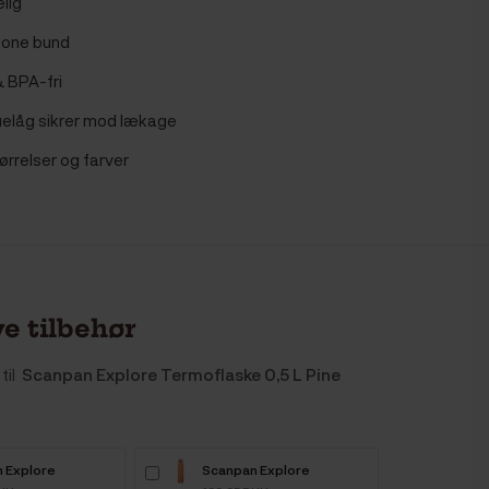
lig
ikone bund
& BPA-fri
uelåg sikrer mod lækage
tørrelser og farver
e tilbehør
til
Scanpan Explore Termoflaske 0,5 L Pine
 Explore
Scanpan Explore
aske 0,5 L Agave
Termoflaske 0,5 L Koral