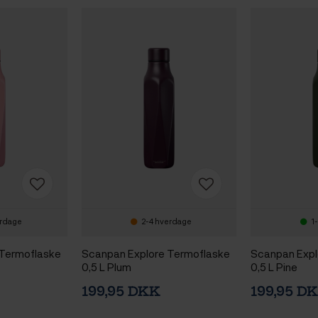
erdage
2-4 hverdage
1
 Termoflaske
Scanpan Explore Termoflaske
Scanpan Expl
0,5 L Plum
0,5 L Pine
199,95 DKK
199,95 D