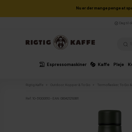
Nu er der mange penge at sp
Dag til 
Espressomaskiner
Kaffe
Pleje
K
Rigtig Kaffe
Outdoor, Kopper & To Go
Termoflasker, To Go 
Ref:
10-51000610
- EAN: 083421219381