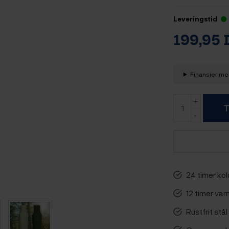
Leveringstid
199,95
Finansier med
T
24 timer kol
12 timer va
Rustfrit stå