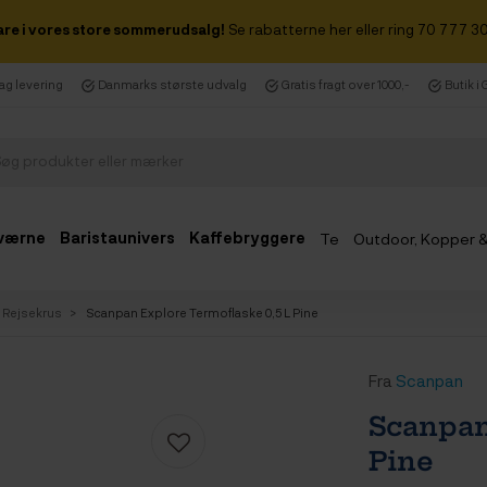
are i vores store sommerudsalg!
Se rabatterne her eller ring 70 777 30
dag levering
Danmarks største udvalg
Gratis fragt over 1000,-
Butik i
værne
Baristaunivers
Kaffebryggere
Te
Outdoor, Kopper 
Udsalg
& Rejsekrus
Scanpan Explore Termoflaske 0,5 L Pine
Fra
Scanpan
Scanpan
Pine