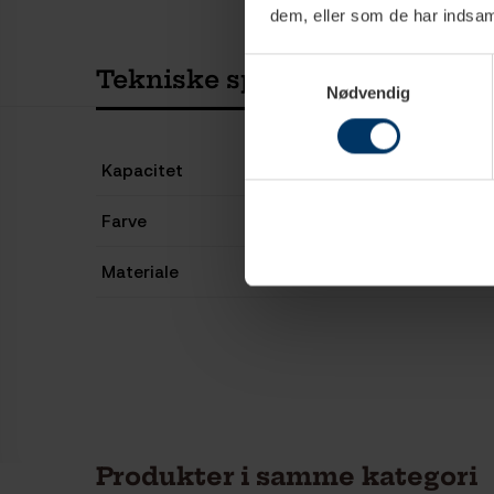
dem, eller som de har indsaml
Samtykkevalg
Tekniske specifikationer
Nødvendig
Kapacitet
Farve
Materiale
Produkter i samme kategori