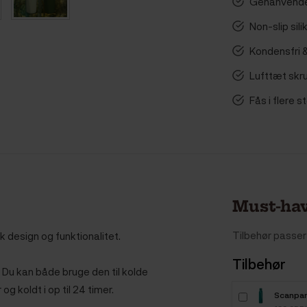
Genanvende
Non-slip sil
Kondensfri 
Lufttæt skr
Fås i flere s
Must-hav
Tilbehør passer 
 design og funktionalitet.
Tilbehør
. Du kan både bruge den til kolde
og koldt i op til 24 timer.
Scanpan
Termofl