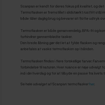
Scanpan er kendt for deres fokus på kvalitet, og det
Termoflasken er fremstillet i slidstærkt rustfrit stål
både tåler daglig brug og bevarer sit flotte udtryk ove
Termoflasken er både genanvendelig, BPA-fri og kond
forhindrer gennemblødte tasker.
Den brede åbning gør det let at fylde flasken og reng
anbefales at vaske termoflasken op i hånden.
Termoflasken findes i flere forskellige farver.
Farvern
forbindelse til naturen. Hver nuance er nøje udvalgt 
ind i din hverdag og for at tilbyde en pause fra livets 
Se hele udvalget af Scanpan termoflasker
her
.