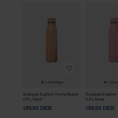
1-2 hverdage
1-2 hv
Scanpan Explore Termoflaske
Scanpan Explore
0,5 L Sand
0,5 L Rose
199,95 DKK
199,95 DKK