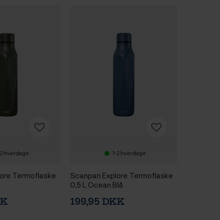
-2 hverdage
1-2 hverdage
ore Termoflaske
Scanpan Explore Termoflaske
0,5 L Ocean Blå
KK
199,95 DKK