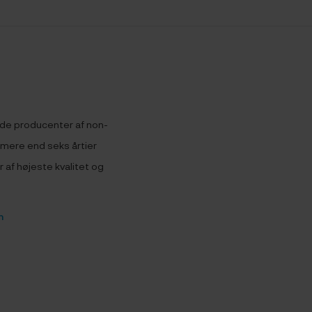
nde producenter af non-
mere end seks årtier
af højeste kvalitet og
n