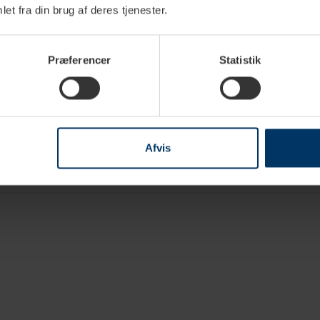
et fra din brug af deres tjenester.
Præferencer
Statistik
0,5 L
Grøn
Afvis
Rustfrit stål