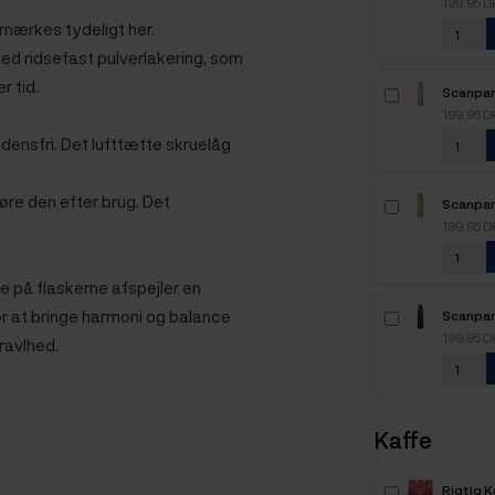
199,95 
 mærkes tydeligt her.
 med ridsefast pulverlakering, som
r tid.
Scanpan
Termofl
199,95 
Eukalyp
ensfri. Det lufttætte skruelåg
øre den efter brug. Det
Scanpan
Termofl
199,95 
Matcha
e på flaskerne afspejler en
for at bringe harmoni og balance
Scanpan
Termofl
199,95 
travlhed.
Obsidia
Kaffe
Rigtig 