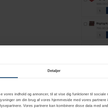
Intenso
999,00 
kaffebø
Rigtig K
Mixpakk
799,95 
Rigtig 
2,1kg H
599,95 
Detaljer
Rigtig 
2,5kg H
649,95 
se vores indhold og annoncer, til at vise dig funktioner til sociale
oplysninger om din brug af vores hjemmeside med vores partnere i
ysepartnere. Vores partnere kan kombinere disse data med andr