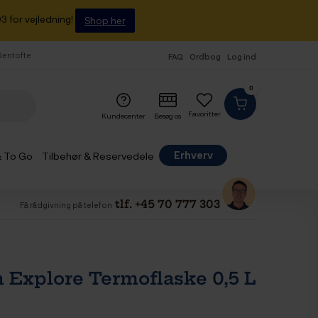
3 for vejledning!
Shop her
 Gentofte
FAQ
Ordbog
Log ind
0
Favoritter
Kundecenter
Besøg os
Erhverv
& To Go
Tilbehør & Reservedele
tlf. +45 70 777 303
Få rådgivning på telefon
 Explore Termoflaske 0,5 L