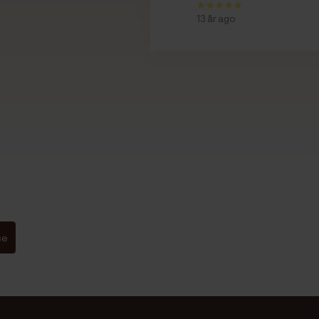
13 år ago
se