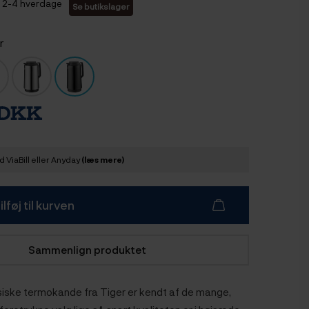
2-4 hverdage
Se butikslager
r
 DKK
 ViaBill eller Anyday
(læs mere)
ilføj til kurven
Sammenlign produktet
siske termokande fra Tiger er kendt af de mange,