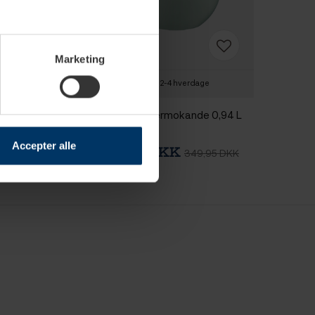
Marketing
4 hverdage
2-4 hverdage
rmokande 1 L Mat
Alfi Kugle Termokande 0,94 L
Silt Green
Accepter alle
 DKK
249,95 DKK
349,95 DKK