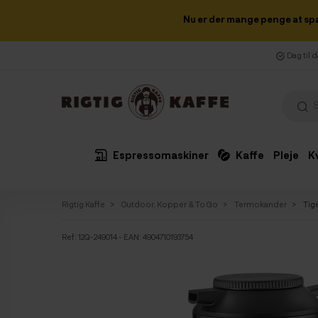
Nu er der mange penge at sp
Dag til 
Espressomaskiner
Kaffe
Pleje
K
Rigtig Kaffe
Outdoor, Kopper & To Go
Termokander
Tig
Ref:
12Q-249014
- EAN: 4904710193754