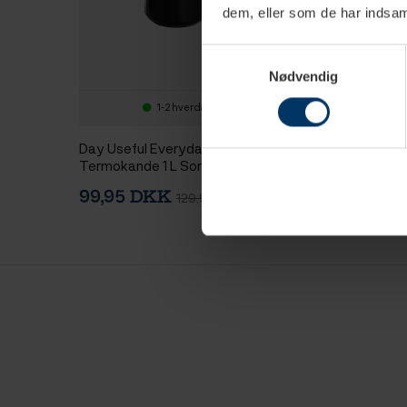
dem, eller som de har indsaml
Samtykkevalg
Nødvendig
1-2 hverdage
1-2 hv
Day Useful Everyday
Thermos Termok
Termokande 1 L Sort
pumpe 1,9 L Stål/
99,95 DKK
399,95 DKK
129,95 DKK