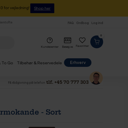
3 for vejledning!
Shop her
 Gentofte
FAQ
Ordbog
Log ind
0
Favoritter
Kundecenter
Besøg os
Erhverv
& To Go
Tilbehør & Reservedele
tlf. +45 70 777 303
Få rådgivning på telefon
ermokande - Sort