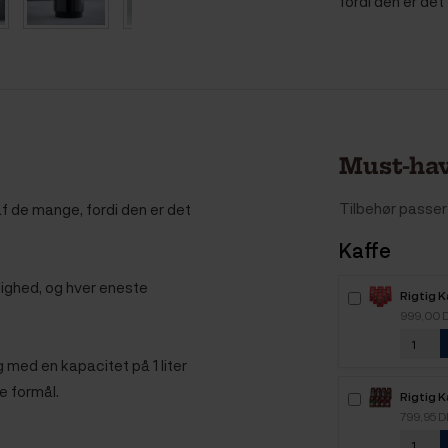
fordi den er det
Must-hav
Tilbehør passer 
f de mange, fordi den er det
Kaffe
ighed, og hver eneste
Rigtig 
Intenso
999,00 
kaffebø
 med en kapacitet på 1 liter
e formål.
Rigtig K
Mixpakk
799,95 