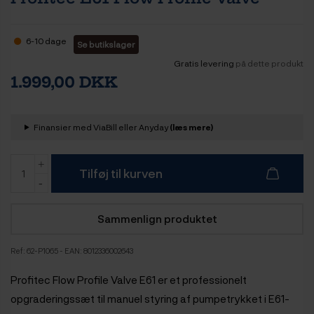
6-10 dage
Se butikslager
Gratis levering
på dette produkt
1.999,00 DKK
Finansier med ViaBill eller Anyday
(læs mere)
Tilføj til kurven
Sammenlign produktet
Ref:
62-P1065
- EAN: 8012336002643
Profitec Flow Profile Valve E61 er et professionelt
opgraderingssæt til manuel styring af pumpetrykket i E61-