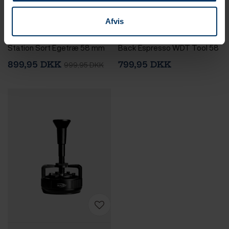
1-2 hverdage
1-2 hverdage
Afvis
Normcore Kompakt Tamper
IKAPE One-Press Spring-
Station Sort Egetræ 58 mm
Back Espresso WDT Tool 58
mm Sort
899,95 DKK
799,95 DKK
999,95 DKK