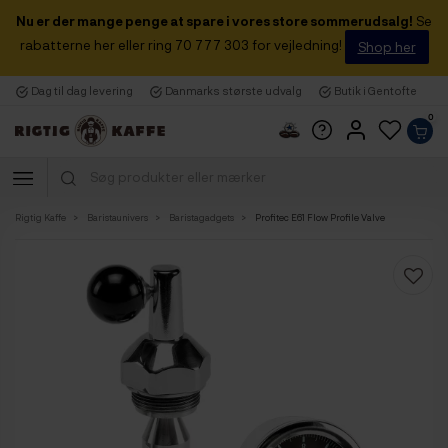
Nu er der mange penge at spare i vores store sommerudsalg!
Se
rabatterne her eller ring 70 777 303 for vejledning!
Shop her
Dag til dag levering
Danmarks største udvalg
Butik i Gentofte
0
Rigtig Kaffe
Baristaunivers
Baristagadgets
Profitec E61 Flow Profile Valve