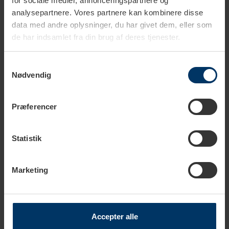
for sociale medier, annonceringspartnere og
analysepartnere. Vores partnere kan kombinere disse
data med andre oplysninger, du har givet dem, eller som
1-2 hverdage
1-2 hverdage
de har indsamlet fra din brug af deres tjenester.
Profitec Baristapakke 58
Normcore Kompakt Espresso
mm
Tamper Station Sort
Samtykkevalg
Asketræ 58 mm
Nødvendig
1.599,00 DKK
899,95 DKK
2.529,80 DKK
999,95 DKK
Præferencer
Statistik
Marketing
Accepter alle