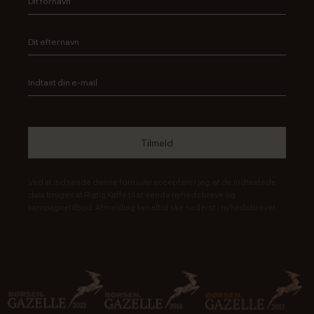
Ved at indsende denne formular accepterer jeg, at de indtastede
data bruges af Rigtig Kaffe til at sende nyhedsbreve og
kampagnetilbud. Afmelding kan altid ske nederst i nyhedsbrevet.