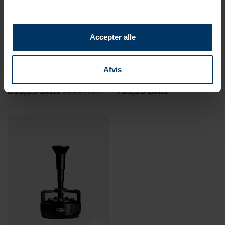
Accepter alle
1-2 hverdage
1-2 hverdage
Normcore Kompakt Tamper
IKAPE One-Press Spring-
Afvis
Station Sort Egetræ 58 mm
Back Espresso WDT Tool 58
mm Sort
899,95 DKK
799,95 DKK
999,95 DKK