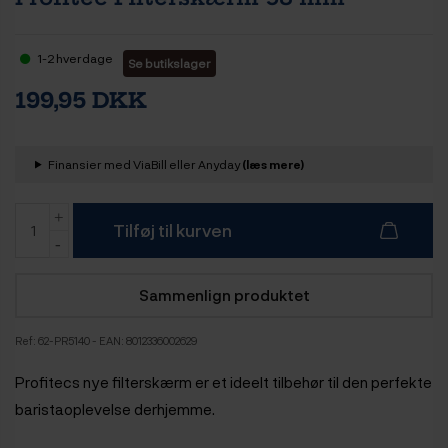
1-2 hverdage
Se butikslager
199,95 DKK
Finansier med ViaBill eller Anyday
(læs mere)
Tilføj til kurven
Sammenlign produktet
Ref:
62-PR5140
- EAN: 8012336002629
Profitecs nye filterskærm er et ideelt tilbehør til den perfekte
baristaoplevelse derhjemme.