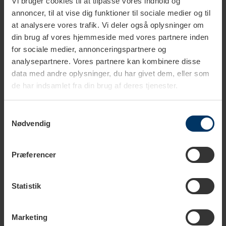
Vi bruger cookies til at tilpasse vores indhold og
annoncer, til at vise dig funktioner til sociale medier og til
at analysere vores trafik. Vi deler også oplysninger om
din brug af vores hjemmeside med vores partnere inden
for sociale medier, annonceringspartnere og
1-2 hverdage
1-2 hverdage
analysepartnere. Vores partnere kan kombinere disse
data med andre oplysninger, du har givet dem, eller som
Profitec Baristapakke 58
Normcore Kompakt Espresso
de har indsamlet fra din brug af deres tjenester.
mm
Tamper Station Sort
Asketræ 58 mm
1.599,00 DKK
899,95 DKK
2.529,80 DKK
999,95 DKK
Samtykkevalg
Nødvendig
Præferencer
Statistik
Marketing