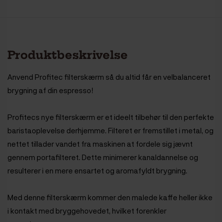
Produktbeskrivelse
Anvend Profitec filterskærm så du altid får en velbalanceret
brygning af din espresso!
Profitecs nye filterskærm er et ideelt tilbehør til den perfekte
baristaoplevelse derhjemme. Filteret er fremstillet i metal, og
nettet tillader vandet fra maskinen at fordele sig jævnt
gennem portafilteret. Dette minimerer kanaldannelse og
resulterer i en mere ensartet og aromafyldt brygning.
Med denne filterskærm kommer den malede kaffe heller ikke
i kontakt med bryggehovedet, hvilket forenkler