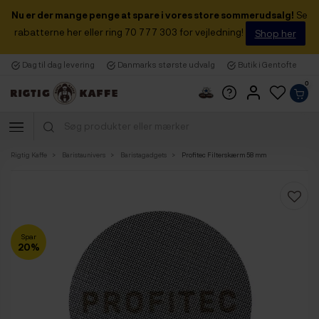
Nu er der mange penge at spare i vores store sommerudsalg!
Se
rabatterne her eller ring 70 777 303 for vejledning!
Shop her
Dag til dag levering
Danmarks største udvalg
Butik i Gentofte
0
Rigtig Kaffe
Baristaunivers
Baristagadgets
Profitec Filterskærm 58 mm
Spar
20%