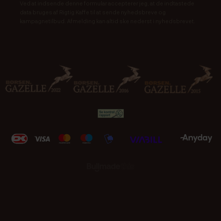
Ved at indsende denne formular accepterer jeg, at de indtastede
data bruges af Rigtig Kaffe til at sende nyhedsbreve og
kampagnetilbud. Afmelding kan altid ske nederst i nyhedsbrevet.