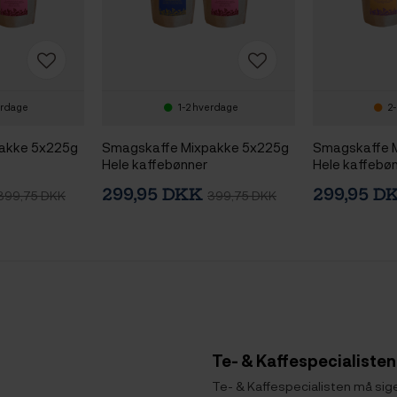
erdage
1-2 hverdage
2-
akke 5x225g
Smagskaffe Mixpakke 5x225g
Smagskaffe 
Hele kaffebønner
Hele kaffebø
299,95 DKK
299,95 
399,75 DKK
399,75 DKK
Te- & Kaffespecialisten
Te- & Kaffespecialisten må sig