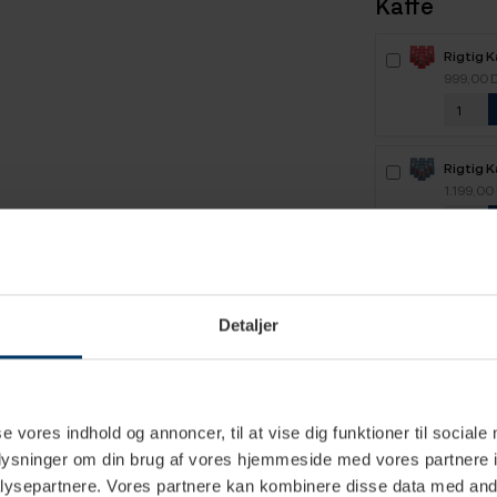
Kaffe
Rigtig 
Intenso
999,00 
kaffebø
Rigtig 
6kg Hel
1.199,00
Rigtig K
Crema I
799,95 
Crema M
Detaljer
Hele ka
Rigtig 
4kg Hel
799,95 
se vores indhold og annoncer, til at vise dig funktioner til sociale
oplysninger om din brug af vores hjemmeside med vores partnere i
ysepartnere. Vores partnere kan kombinere disse data med andr