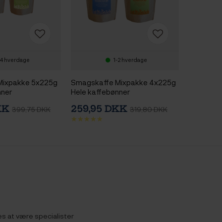
4 hverdage
1-2 hverdage
Mixpakke 5x225g
Smagskaffe Mixpakke 4x225g
nner
Hele kaffebønner
DKK
259,95 DKK
399,75 DKK
319,80 DKK
es at være specialister