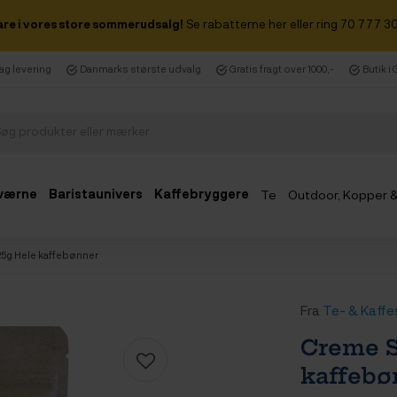
are i vores store sommerudsalg!
Se rabatterne her eller ring 70 777 30
dag levering
Danmarks største udvalg
Gratis fragt over 1000,-
Butik i
værne
Baristaunivers
Kaffebryggere
Te
Outdoor, Kopper 
Udsalg
5g Hele kaffebønner
Fra
Te- & Kaffe
Creme S
kaffebø