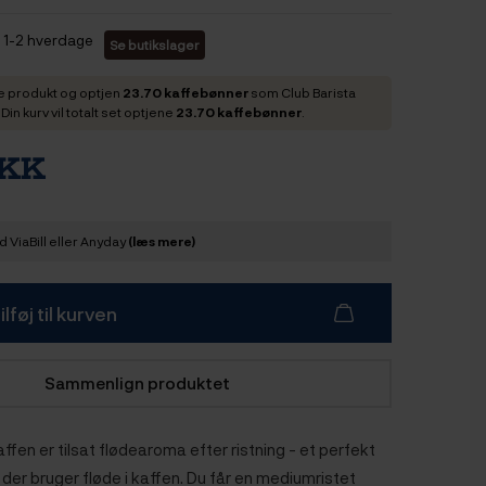
1-2 hverdage
Se butikslager
e produkt og optjen
23.70 kaffebønner
som Club Barista
in kurv vil totalt set optjene
23.70 kaffebønner
.
DKK
 ViaBill eller Anyday
(læs mere)
ilføj til kurven
Sammenlign produktet
en er tilsat flødearoma efter ristning - et perfekt
g, der bruger fløde i kaffen. Du får en mediumristet