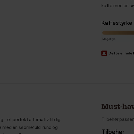
kaffe med en sø
Kaffestyrke
Dette er hele
Must-hav
Tilbehør passer 
- et perfekt alternativ til dig,
ffe med en sødmefuld, rund og
Tilbehør