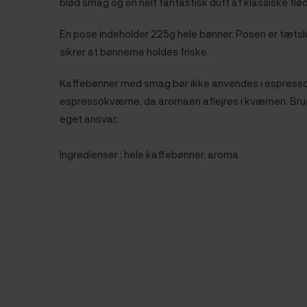
blød smag og en helt fantastisk duft af klassiske flø
En pose indeholder 225g hele bønner. Posen er tætslu
sikrer at bønnerne holdes friske.
Kaffebønner med smag bør ikke anvendes i espress
espressokværne, da aromaen aflejres i kværnen. Bru
eget ansvar.
Ingredienser : hele kaffebønner, aroma