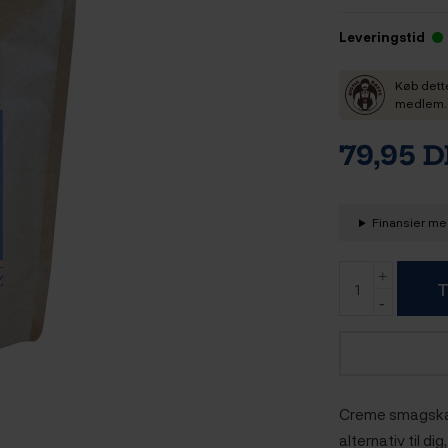
Leveringstid
Køb dett
medlem. D
79,95 
Finansier med
T
Creme smagskaff
alternativ til di