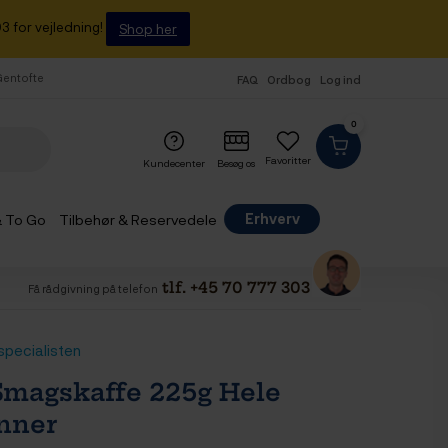
3 for vejledning!
Shop her
 Gentofte
FAQ
Ordbog
Log ind
0
Favoritter
Kundecenter
Besøg os
Erhverv
& To Go
Tilbehør & Reservedele
tlf. +45 70 777 303
Få rådgivning på telefon
specialisten
magskaffe 225g Hele
nner