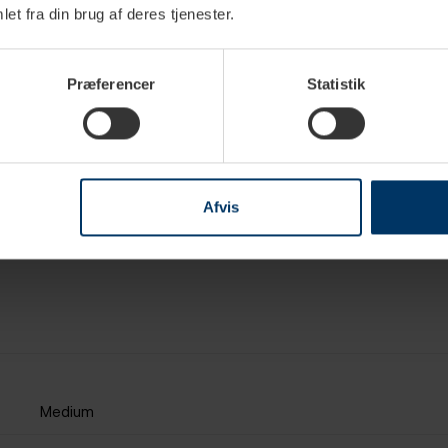
Rigtig 
et fra din brug af deres tjenester.
2,2kg H
499,95 
Præferencer
Statistik
Rigtig 
5,2kg H
1.099,0
Afvis
Medium