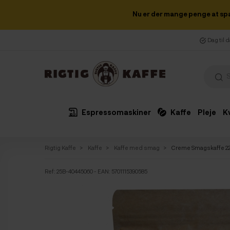
Nu er der mange penge at sp
Dag til 
Espressomaskiner
Kaffe
Pleje
K
Rigtig Kaffe
Kaffe
Kaffe med smag
Creme Smagskaffe 22
Ref:
25B-40445060
- EAN: 5701115390585