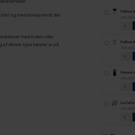
dekarameller.
Fellow 
ttet og med envejsventil, der
Kaffebeh
349,95 
omaskiner med kværn eller
Fellow 
g af denne type bønner er på
Stålbeh
399,95 
L
House o
Elektri
299,95 
La Cafe
Dobbel
499,95 
cl 3 x 2 