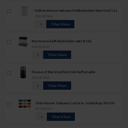
Fellow Atmos Vakuum Stålbeholder Mat Hvid 1,2 L
399,95 DKK
Tilføj til kurv
Normcore kaffebeholder sæt 6 stk.
549,95 DKK
Tilføj til kurv
House of Barista Elektrisk Kaffemølle
299,95 DKK
Tilføj til kurv
Club House Tulipano Latte m. Underkop 30 cl 9
Stk
877,16 DKK
Tilføj til kurv