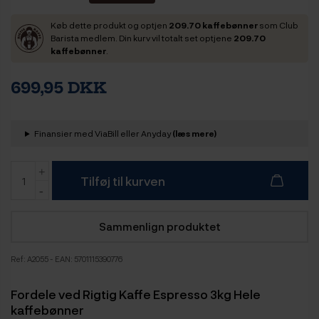
Køb dette produkt og optjen
209.70 kaffebønner
som Club
Barista medlem. Din kurv vil totalt set optjene
209.70
kaffebønner
.
699,95 DKK
Finansier med ViaBill eller Anyday
(læs mere)
Tilføj til kurven
Sammenlign produktet
Ref:
A2055
- EAN: 5701115390776
Fordele ved Rigtig Kaffe Espresso 3kg Hele
kaffebønner