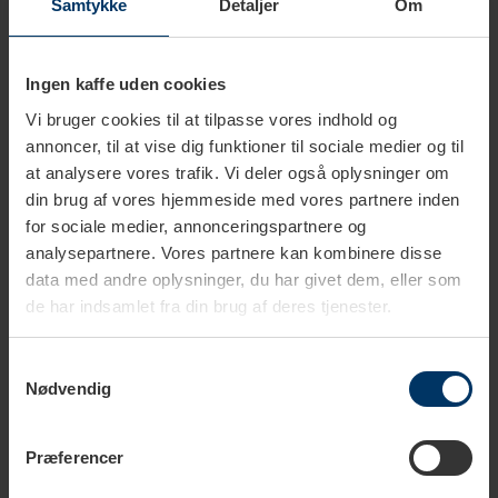
Samtykke
Detaljer
Om
Ingen kaffe uden cookies
Produktbeskrivelse
Vi bruger cookies til at tilpasse vores indhold og
annoncer, til at vise dig funktioner til sociale medier og til
at analysere vores trafik. Vi deler også oplysninger om
Tekniske specifikationer
din brug af vores hjemmeside med vores partnere inden
for sociale medier, annonceringspartnere og
analysepartnere. Vores partnere kan kombinere disse
data med andre oplysninger, du har givet dem, eller som
Kendetegn ved Espresso
de har indsamlet fra din brug af deres tjenester.
Smagsnoter:
Chokolade
Samtykkevalg
Nødvendig
Body:
Fyldig
Syrlighed:
Mellem
Præferencer