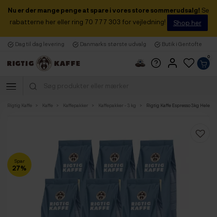
Nu er der mange penge at spare i vores store sommerudsalg!
Se
rabatterne her eller ring 70 777 303 for vejledning!
Shop her
Dag til dag levering
Danmarks største udvalg
Butik i Gentofte
0
Rigtig Kaffe
Kaffe
Kaffepakker
Kaffepakker - 3 kg
Rigtig Kaffe Espresso 3kg Hele ka
Spar
27%