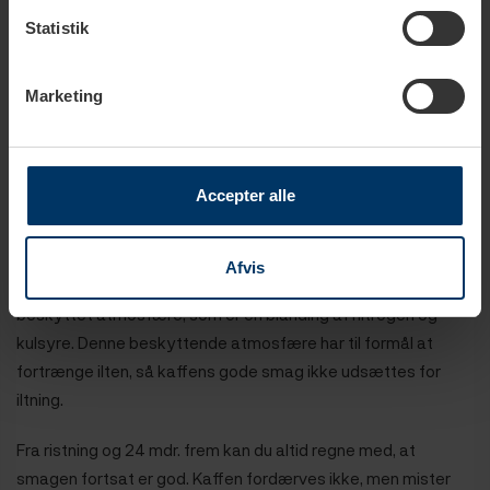
Ristning:
Mørk
Statistik
Oprindelse:
Brasilien, Indien og Vietnam
Marketing
Kaffebønne:
70% arabica og 30% robusta
Accepter alle
Holdbarhed
Afvis
Alt kaffe fra eget mærke “Rigtig Kaffe” er pakket i en
beskyttet atmosfære, som er en blanding af nitrogen og
kulsyre. Denne beskyttende atmosfære har til formål at
fortrænge ilten, så kaffens gode smag ikke udsættes for
iltning.
Fra ristning og 24 mdr. frem kan du altid regne med, at
smagen fortsat er god. Kaffen fordærves ikke, men mister