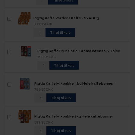
Tilføj til kurv
Rigtig Kaffe Verdens Kaffe - 9x400g
899,95 DKK
Tilføj til kurv
Rigtig Kaffe Brun Serie, Crema Intenso & Dolce
Crema Mixpakke 3,6kg Hele kaffebønner
799,95 DKK
Tilføj til kurv
Rigtig Kaffe Mixpakke 4kg Hele kaffebønner
799,95 DKK
Tilføj til kurv
Rigtig Kaffe Mixpakke 2kg Hele kaffebønner
599,95 DKK
Tilføj til kurv