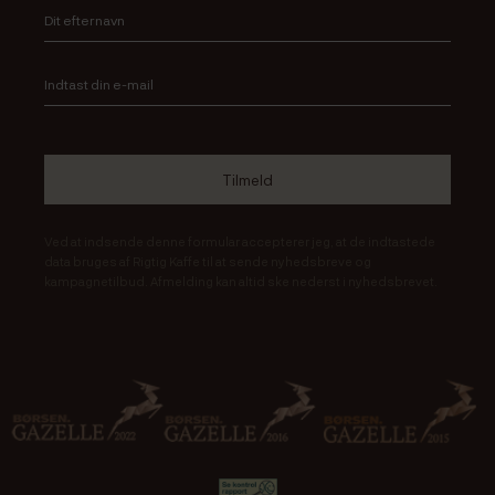
Ved at indsende denne formular accepterer jeg, at de indtastede
data bruges af Rigtig Kaffe til at sende nyhedsbreve og
kampagnetilbud. Afmelding kan altid ske nederst i nyhedsbrevet.