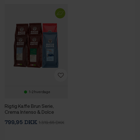
1-2 hverdage
Rigtig Kaffe Brun Serie,
Crema Intenso & Dolce
Crema Mixpakke 3,6kg Hele
799,95 DKK
1.319,65 DKK
kaffebønner