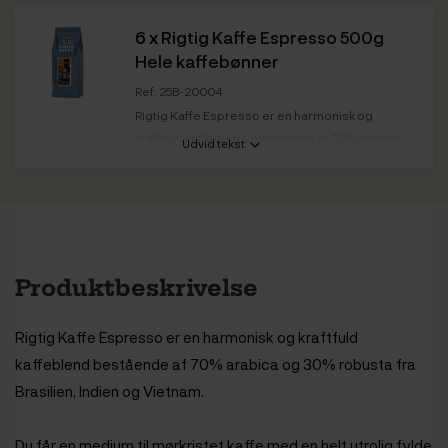
6 x
Rigtig Kaffe Espresso 500g
Hele kaffebønner
Ref: 25B-20004
Rigtig Kaffe Espresso er en harmonisk og
kraftfuld kaffeblend bestående af 70% arabica
Udvid tekst
og 30%...
Kaffestyrke
Mørk
Ristedato
Espresso: 13.04.2026
Bedst før
Espresso: 13.04.2028
Produktbeskrivelse
Rigtig Kaffe Espresso er en harmonisk og kraftfuld
kaffeblend bestående af 70% arabica og 30% robusta fra
Brasilien, Indien og Vietnam.
Du får en medium til mørkristet kaffe med en helt utrolig fylde