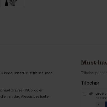
Must-hav
Tilbehør passer 
uk kedel udført i rustfrit stål med
Tilbehør
ichael Graves i 1985, og er
La Cafet
edlen er i dag Alessis bestseller
Kedel
69,95 D