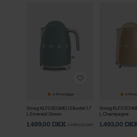
2-4 hverdage
2-4 hv
Smeg KLF03EGMEU Elkedel 1,7
Smeg KLF03CHMEU
L Emerald Green
L Champagne
1.499,00 DKK
1.493,00 DK
1.795,00 DKK