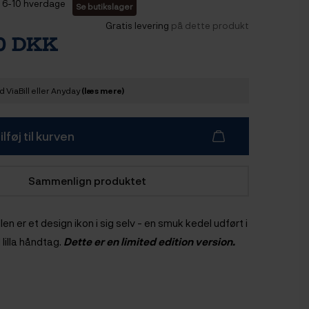
6-10 hverdage
Se butikslager
Gratis levering
på dette produkt
00 DKK
 ViaBill eller Anyday
(læs mere)
ilføj til kurven
Sammenlign produktet
en er et design ikon i sig selv - en smuk kedel udført i
 lilla håndtag.
Dette er en limited edition version.