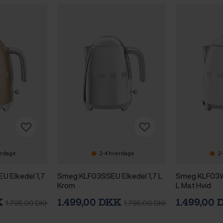
erdage
2-4 hverdage
2-
 Elkedel 1,7
Smeg KLF03SSEU Elkedel 1,7 L
Smeg KLF03W
Krom
L Mat Hvid
K
1.499,00 DKK
1.499,00
1.795,00 DKK
1.795,00 DKK