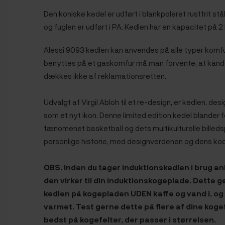
Den koniske kedel er udført i blankpoleret rustfrit s
og fuglen er udført i PA. Kedlen har en kapacitet på 2 l
Alessi 9093 kedlen kan anvendes på alle typer komfur
benyttes på et gaskomfur må man forvente, at kande
dækkes ikke af reklamationsretten.
Udvalgt af Virgil Abloh til et re-design, er kedlen, d
som et nyt ikon. Denne limited edition kedel blander f
fænomenet basketball og dets
multikulturelle billed
personlige historie, med designverdenen og dens kod
OBS. Inden du tager induktionskedlen i brug an
den virker til din induktionskogeplade. Dette g
kedlen på kogepladen UDEN kaffe og vand i, o
varmet. Test gerne dette på flere af dine kogef
bedst på kogefelter, der passer i størrelsen.