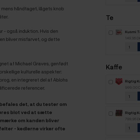
tål mens håndtaget, lågets knob
iter.
Te
 - også induktion. Hvis den
Kusmi Te
90g
149,95 
n bliver misfarvet, og dette
esignet af Michael Graves, genfødt
Kaffe
orskellige kulturelle aspekter:
sprog, en integreret del af Ablohs
Rigtig 
Intenso
ificerede referencer.
999,00 
kaffebø
befales det, at du tester om
øres blot ved at sætte
Rigtig K
Mixpakk
799,95 
g mærke om kanden bliver
elter - kedlerne virker ofte