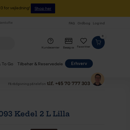
3 for vejledning!
Shop her
 Gentofte
FAQ
Ordbog
Log ind
0
Favoritter
Kundecenter
Besøg os
Erhverv
& To Go
Tilbehør & Reservedele
tlf. +45 70 777 303
Få rådgivning på telefon
093 Kedel 2 L Lilla