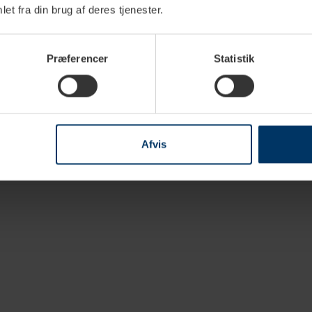
et fra din brug af deres tjenester.
Ja
Lilla
Stål
Præferencer
Statistik
Plastik
Rustfrit stål
22 cm
Afvis
22,5 cm