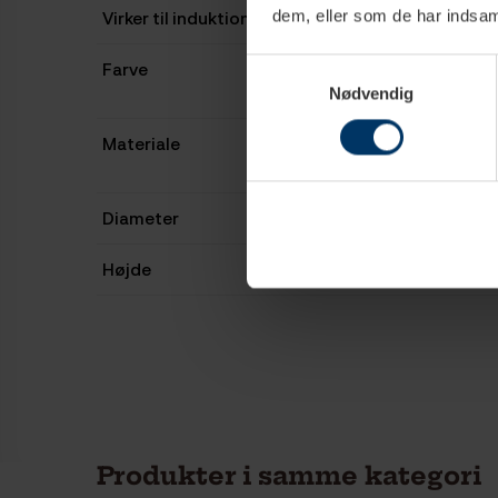
dem, eller som de har indsaml
Virker til induktion
Farve
Samtykkevalg
Nødvendig
Materiale
Diameter
Højde
Produkter i samme kategori