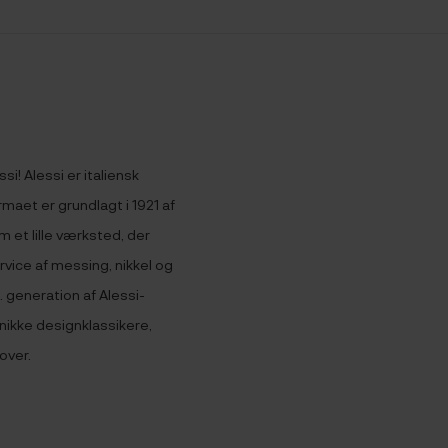
i! Alessi er italiensk
rmaet er grundlagt i 1921 af
 et lille værksted, der
vice af messing, nikkel og
3. generation af Alessi-
nikke designklassikere,
over.