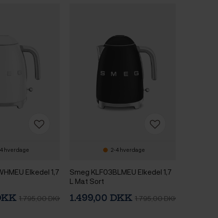
4 hverdage
2-4 hverdage
HMEU Elkedel 1,7
Smeg KLF03BLMEU Elkedel 1,7
L Mat Sort
 DKK
1.499,00 DKK
1.795,00 DKK
1.795,00 DKK