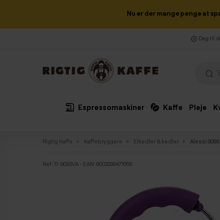
Nu er der mange penge at sp
Dag til 
Espressomaskiner
Kaffe
Pleje
K
Rigtig Kaffe
Kaffebryggere
Elkedler & kedler
Alessi 9093 
Ref:
11-9093VA
- EAN: 8003299471669