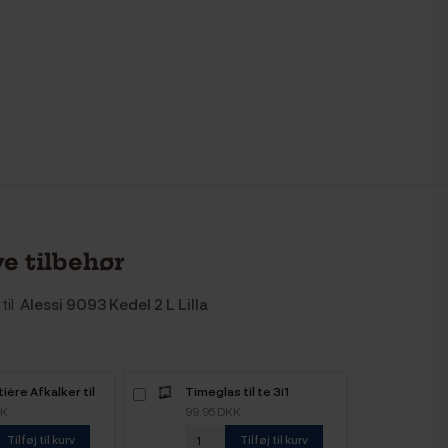
e tilbehør
til
Alessi 9093 Kedel 2 L Lilla
ière Afkalker til
Timeglas til te 3i1
KK
99,95 DKK
Tilføj til kurv
Tilføj til kurv