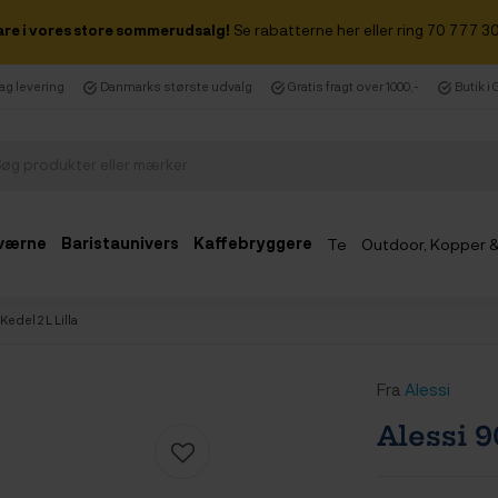
are i vores store sommerudsalg!
Se rabatterne her eller ring 70 777 30
dag levering
Danmarks største udvalg
Gratis fragt over 1000,-
Butik i
værne
Baristaunivers
Kaffebryggere
Te
Outdoor, Kopper 
Udsalg
Kedel 2 L Lilla
Fra
Alessi
Alessi 9