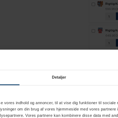
Rigtig 
2,1kg H
599,95 
Rigtig 
2,5kg H
649,95 
Detaljer
se vores indhold og annoncer, til at vise dig funktioner til sociale
oplysninger om din brug af vores hjemmeside med vores partnere i
2 L
ysepartnere. Vores partnere kan kombinere disse data med andr