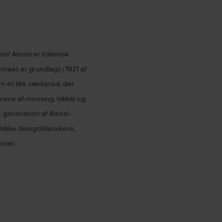
i! Alessi er italiensk
rmaet er grundlagt i 1921 af
 et lille værksted, der
vice af messing, nikkel og
3. generation af Alessi-
nikke designklassikere,
over.