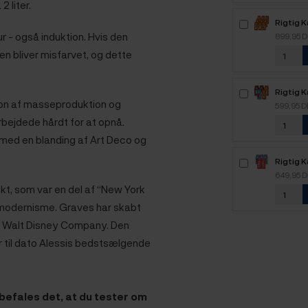
2 liter.
Rigtig 
Kaffe -
 - også induktion. Hvis den
899,95 
n bliver misfarvet, og dette
Rigtig 
ion af masseproduktion og
2,1kg H
599,95 
bejdede hårdt for at opnå.
 med en blanding af Art Deco og
Rigtig 
2,5kg H
649,95 
kt, som var en del af “New York
or modernisme. Graves har skabt
for Walt Disney Company. Den
r til dato Alessis bedstsælgende
befales det, at du tester om