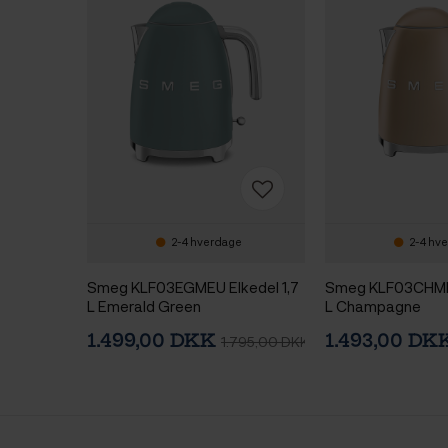
2-4 hverdage
2-4 hv
Smeg KLF03EGMEU Elkedel 1,7
Smeg KLF03CHMEU
L Emerald Green
L Champagne
1.499,00 DKK
1.493,00 DK
1.795,00 DKK