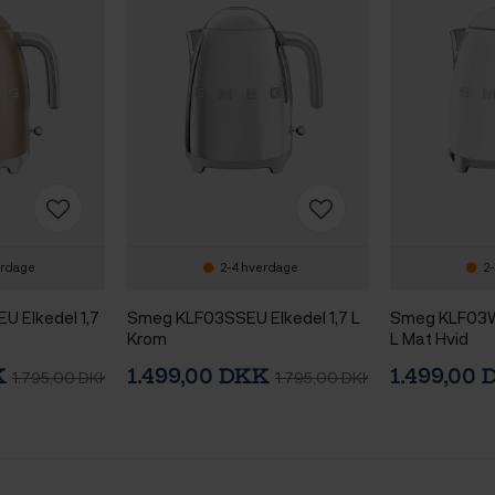
erdage
2-4 hverdage
2-
 Elkedel 1,7
Smeg KLF03SSEU Elkedel 1,7 L
Smeg KLF03W
Krom
L Mat Hvid
K
1.499,00 DKK
1.499,00
1.795,00 DKK
1.795,00 DKK