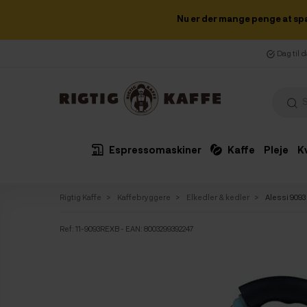
Nu er der mange penge at sp
Dag til 
Espressomaskiner
Kaffe
Pleje
K
Rigtig Kaffe
Kaffebryggere
Elkedler & kedler
Alessi 9093
Ref:
11-9093REXB
- EAN: 8003299392247