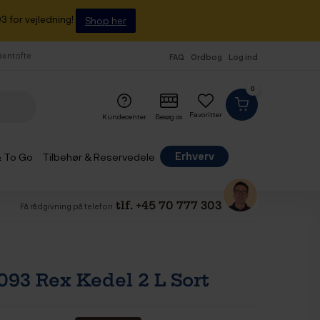
3 for vejledning!
Shop her
 Gentofte
FAQ
Ordbog
Log ind
0
Favoritter
Kundecenter
Besøg os
Erhverv
& To Go
Tilbehør & Reservedele
tlf. +45 70 777 303
Få rådgivning på telefon
093 Rex Kedel 2 L Sort