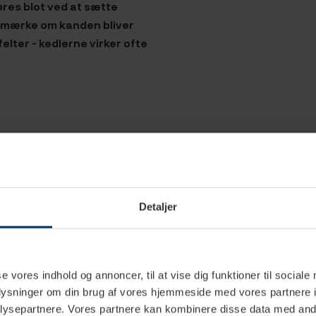
øres blot ved at sætte
g mærke om kanden bliver
elter - kedlerne virker ofte
Detaljer
2 L
se vores indhold og annoncer, til at vise dig funktioner til sociale
Ja
oplysninger om din brug af vores hjemmeside med vores partnere i
ysepartnere. Vores partnere kan kombinere disse data med andr
Sort