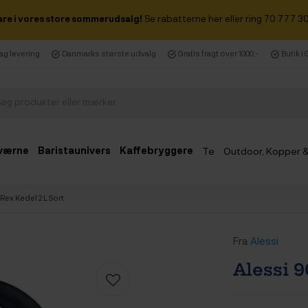
are i vores store sommerudsalg!
Se rabatterne her eller ring 70 777 30
dag levering
Danmarks største udvalg
Gratis fragt over 1000,-
Butik i
værne
Baristaunivers
Kaffebryggere
Te
Outdoor, Kopper 
Udsalg
 Rex Kedel 2 L Sort
Fra
Alessi
Alessi 9