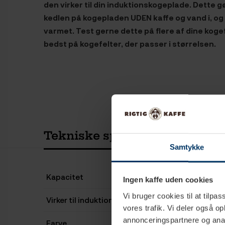
den virker til din induktionskogeplade. Dette g
kedlen på kogepladen UDEN kaffe og vand i, o
varmet. Test gerne dette på flere af dine kogef
bedst på kogefelter, der passer i størrelsen.
Tekniske specifikationer
Samtykke
Kapacitet
Ingen kaffe uden cookies
Vi bruger cookies til at tilpas
Virker til induktion
vores trafik. Vi deler også 
annonceringspartnere og anal
Farve