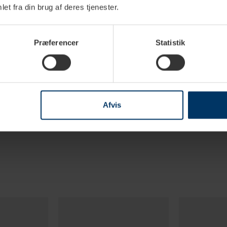
et fra din brug af deres tjenester.
Stål
Plastik
Rustfrit stål
Præferencer
Statistik
22 cm
22,5 cm
Afvis