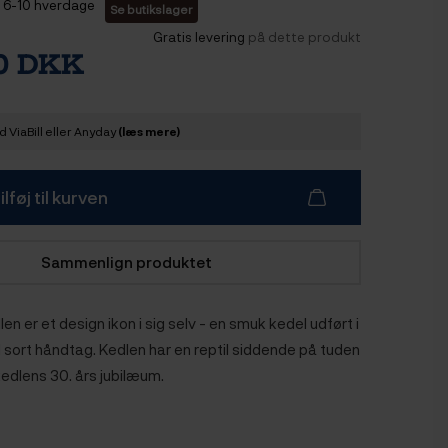
6-10 hverdage
Se butikslager
Gratis levering
på dette produkt
00 DKK
 ViaBill eller Anyday
(læs mere)
ilføj til kurven
Sammenlign produktet
en er et design ikon i sig selv - en smuk kedel udført i
d sort håndtag. Kedlen har en reptil siddende på tuden
kedlens 30. års jubilæum.