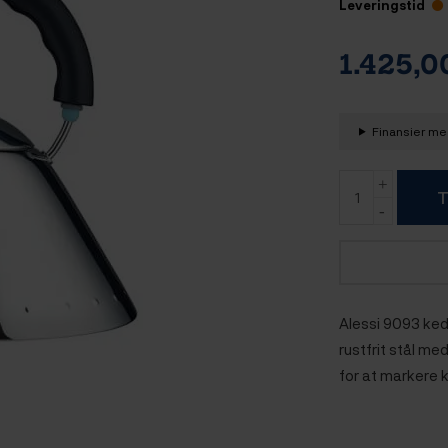
Leveringstid
1.425,
Finansier med
T
Alessi 9093 kedl
rustfrit stål me
for at markere 