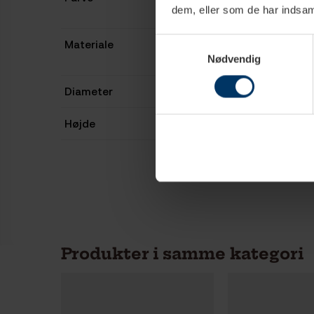
dem, eller som de har indsaml
Samtykkevalg
Materiale
Nødvendig
Diameter
Højde
Produkter i samme kategori