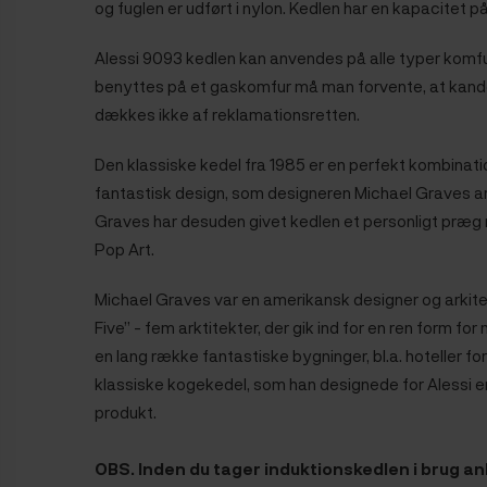
og fuglen er udført i nylon. Kedlen har en kapacitet på 
Alessi 9093 kedlen kan anvendes på alle typer komfur
benyttes på et gaskomfur må man forvente, at kande
dækkes ikke af reklamationsretten.
Den klassiske kedel fra 1985 er en perfekt kombinat
fantastisk design, som designeren Michael Graves ar
Graves har desuden givet kedlen et personligt præg
Pop Art.
Michael Graves var en amerikansk designer og arkite
Five” - fem arktitekter, der gik ind for en ren form f
en lang række fantastiske bygninger, bl.a. hoteller 
klassiske kogekedel, som han designede for Alessi e
produkt.
OBS. Inden du tager induktionskedlen i brug an