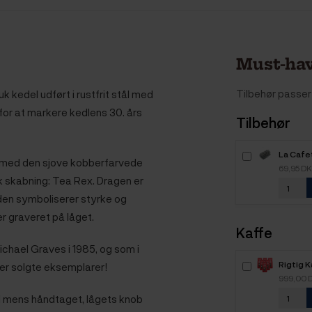
Must-hav
Tilbehør passer 
uk kedel udført i rustfrit stål med
for at markere kedlens 30. års
Tilbehør
La Cafet
t med den sjove kobberfarvede
Kedel
69,95 D
isk skabning: Tea Rex. Dragen er
r den symboliserer styrke og
r graveret på låget.
Kaffe
ichael Graves i 1985, og som i
Rigtig 
ner solgte eksemplarer!
Intenso
999,00 
kaffebø
tål mens håndtaget, lågets knob