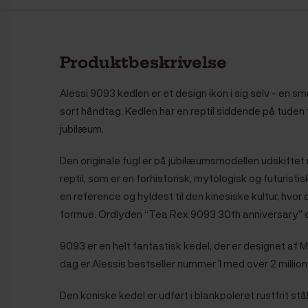
Produktbeskrivelse
Alessi 9093 kedlen er et design ikon i sig selv - en sm
sort håndtag. Kedlen har en reptil siddende på tuden 
jubilæum.
Den originale fugl er på jubilæumsmodellen udskifte
reptil, som er en forhistorisk, mytologisk og futurist
en reference og hyldest til den kinesiske kultur, hvo
formue. Ordlyden “Tea Rex 9093 30th anniversary” e
9093 er en helt fantastisk kedel, der er designet af M
dag er Alessis bestseller nummer 1 med over 2 millio
Den koniske kedel er udført i blankpoleret rustfrit s