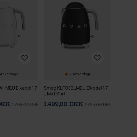
4 hverdage
2-4 hverdage
HMEU Elkedel 1,7
Smeg KLF03BLMEU Elkedel 1,7
L Mat Sort
 DKK
1.499,00 DKK
1.795,00 DKK
1.795,00 DKK